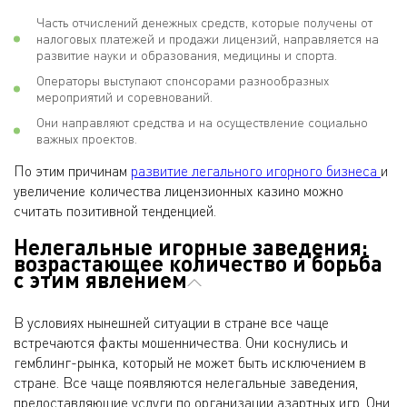
Часть отчислений денежных средств, которые получены от
налоговых платежей и продажи лицензий, направляется на
развитие науки и образования, медицины и спорта.
Операторы выступают спонсорами разнообразных
мероприятий и соревнований.
Они направляют средства и на осуществление социально
важных проектов.
По этим причинам
развитие легального игорного бизнеса
и
увеличение количества лицензионных казино можно
считать позитивной тенденцией.
Нелегальные игорные заведения:
возрастающее количество и борьба
с этим явлением
В условиях нынешней ситуации в стране все чаще
встречаются факты мошенничества. Они коснулись и
гемблинг-рынка, который не может быть исключением в
стране. Все чаще появляются нелегальные заведения,
предоставляющие услуги по организации азартных игр. Они