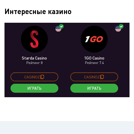
Интересные казино
Starda Casino
1GO Casino
Рейтинг 8
Рейтинг 7.4
CASINOZ
CASINOZ
ИГРАТЬ
ИГРАТЬ