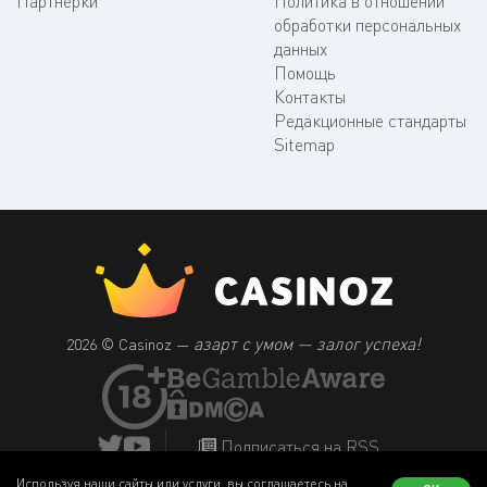
Партнерки
Политика в отношении
обработки персональных
данных
Помощь
Контакты
Редакционные стандарты
Sitemap
азарт с умом — залог успеха!
2026 © Casinoz —
Подписаться на RSS
Используя наши сайты или услуги, вы соглашаетесь на