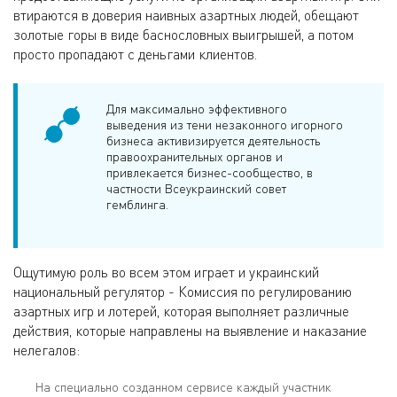
втираются в доверия наивных азартных людей, обещают
золотые горы в виде баснословных выигрышей, а потом
просто пропадают с деньгами клиентов.
Для максимально эффективного
выведения из тени незаконного игорного
бизнеса активизируется деятельность
правоохранительных органов и
привлекается бизнес-сообщество, в
частности Всеукраинский совет
гемблинга.
Ощутимую роль во всем этом играет и украинский
национальный регулятор - Комиссия по регулированию
азартных игр и лотерей, которая выполняет различные
действия, которые направлены на выявление и наказание
нелегалов:
На специально созданном сервисе каждый участник