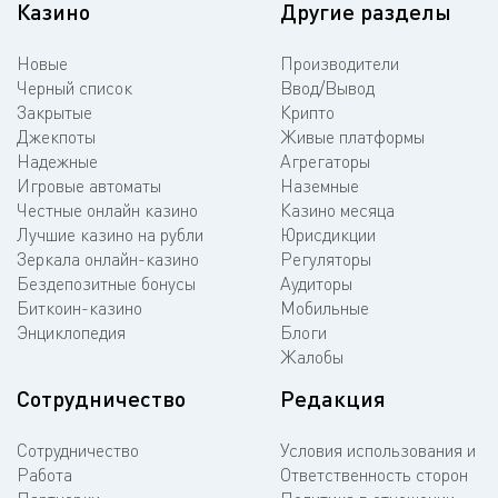
Казино
Другие разделы
Новые
Производители
Черный список
Ввод/Вывод
Закрытые
Крипто
Джекпоты
Живые платформы
Надежные
Агрегаторы
Игровые автоматы
Наземные
Честные онлайн казино
Казино месяца
Лучшие казино на рубли
Юрисдикции
Зеркала онлайн-казино
Регуляторы
Бездепозитные бонусы
Аудиторы
Биткоин-казино
Мобильные
Энциклопедия
Блоги
Жалобы
Сотрудничество
Редакция
Сотрудничество
Условия использования и
Работа
Ответственность сторон