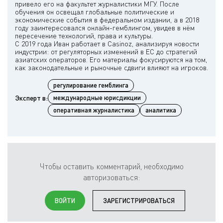
привело его на факультет журналистики МГУ. После
обучения он освещал глобальные политические и
экономические события в федеральном издании, а в 2018
году заинтересовался онлайн-гемблингом, увидев в нём
пересечение технологий, права и культуры.
С 2019 года Иван работает в Casinoz, анализируя новости
индустрии: от регуляторных изменений в ЕС до стратегий
азиатских операторов. Его материалы фокусируются на том,
регулирование гемблинга
Эксперт в:
международные юрисдикции
оперативная журналистика
аналитика
Чтобы оставить комментарий, необходимо
авторизоваться:
ВОЙТИ
ЗАРЕГИСТРИРОВАТЬСЯ