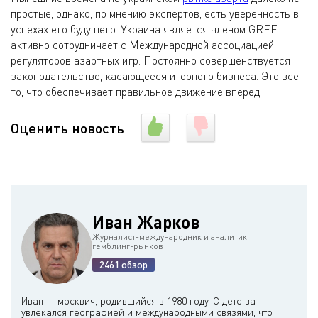
простые, однако, по мнению экспертов, есть уверенность в
успехах его будущего. Украина является членом GREF,
активно сотрудничает с Международной ассоциацией
регуляторов азартных игр. Постоянно совершенствуется
законодательство, касающееся игорного бизнеса. Это все
то, что обеспечивает правильное движение вперед.
Оценить новость
Иван Жарков
Журналист-международник и аналитик
гемблинг-рынков
2461 обзор
Иван — москвич, родившийся в 1980 году. С детства
увлекался географией и международными связями, что