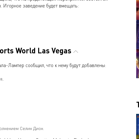
. Игорное заведение будет вмещать:
rts World Las Vegas
ла-Лампер сообщил, что к нему будут добавлены:
в,
полнением Селин Дион.