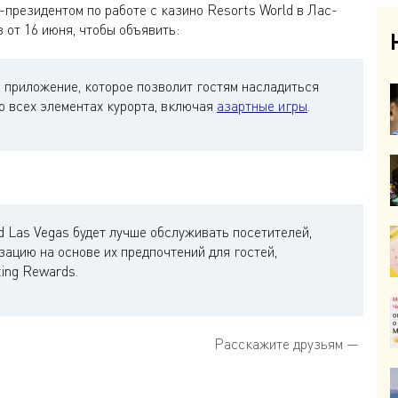
-президентом по работе с казино Resorts World в Лас-
 от 16 июня, чтобы объявить:
 приложение, которое позволит гостям насладиться
 всех элементах курорта, включая
азартные игры
.
 Las Vegas будет лучше обслуживать посетителей,
ацию на основе их предпочтений для гостей,
ing Rewards.
Расскажите друзьям —