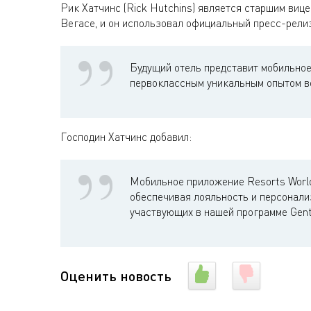
Рик Хатчинс (Rick Hutchins) является старшим вице
Вегасе, и он использовал официальный пресс-релиз
Будущий отель представит мобильное
первоклассным уникальным опытом во
Господин Хатчинс добавил:
Мобильное приложение Resorts World
обеспечивая лояльность и персонализ
участвующих в нашей программе Gent
Оценить новость