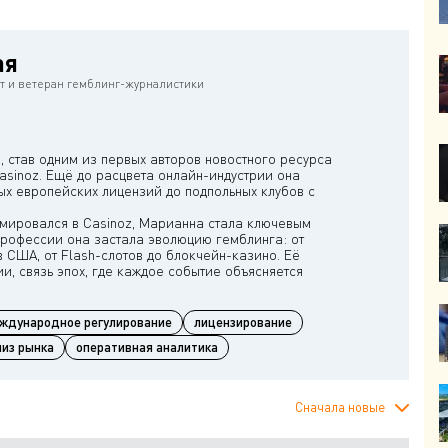
ая
 и ветеран гемблинг-журналистики
, став одним из первых авторов новостного ресурса
sinoz. Ещё до расцвета онлайн-индустрии она
ых европейских лицензий до подпольных клубов с
ормировался в Casinoz, Марианна стала ключевым
 профессии она застала эволюцию гемблинга: от
 США, от Flash-слотов до блокчейн-казино. Её
и, связь эпох, где каждое событие объясняется
ждународное регулирование
лицензирование
лиз рынка
оперативная аналитика
Сначала новые