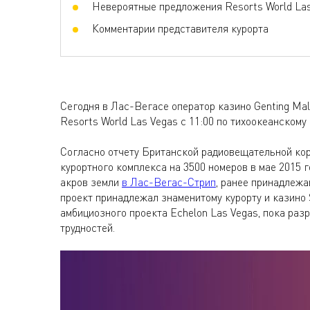
Невероятные предложения Resorts World La
Комментарии представителя курорта
Сегодня в Лас-Вегасе оператор казино Genting Mal
Resorts World Las Vegas с 11:00 по тихоокеанскому
Согласно отчету Британской радиовещательной кор
курортного комплекса на 3500 номеров в мае 2015 г
акров земли
в Лас-Вегас-Стрип
, ранее принадлежа
проект принадлежал знаменитому курорту и казино 
амбициозного проекта Echelon Las Vegas, пока раз
трудностей.