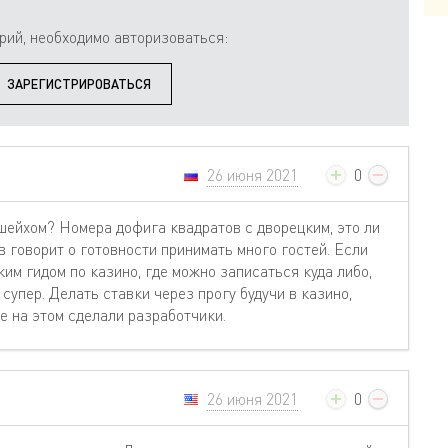
рий, необходимо авторизоваться:
ЗАРЕГИСТРИРОВАТЬСЯ
26 июня 2021
0
 шейхом? Номера дофига квадратов с дворецким, это ли
ов говорит о готовности принимать много гостей. Если
им гидом по казино, где можно записаться куда либо,
 супер. Делать ставки через прогу будучи в казино,
е на этом сделали разработчики.
26 июня 2021
0