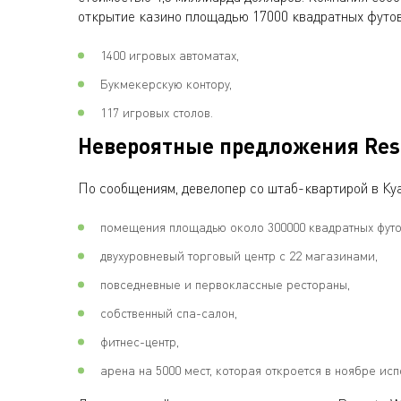
открытие казино площадью 17000 квадратных футов
1400 игровых автоматах,
Букмекерскую контору,
117 игровых столов.
Невероятные предложения Reso
По сообщениям, девелопер со штаб-квартирой в Куа
помещения площадью около 300000 квадратных футо
двухуровневый торговый центр с 22 магазинами,
повседневные и первоклассные рестораны,
собственный спа-салон,
фитнес-центр,
арена на 5000 мест, которая откроется в ноябре ис