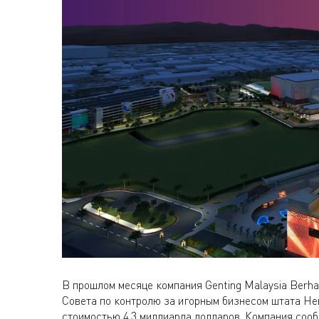
В прошлом месяце компания Genting Malaysia Berh
Совета по контролю за игорным бизнесом штата Не
стоимостью 4,3 миллиарда долларов. Компания соо