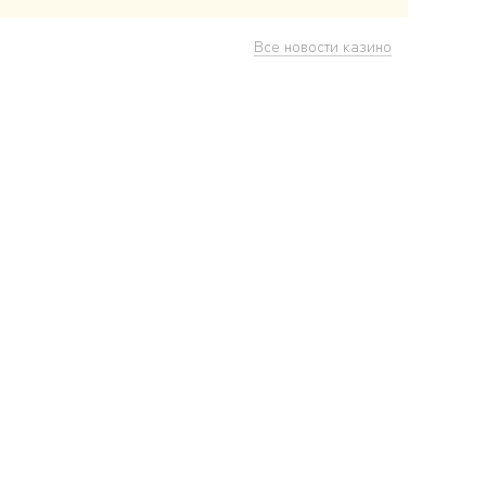
Все новости казино