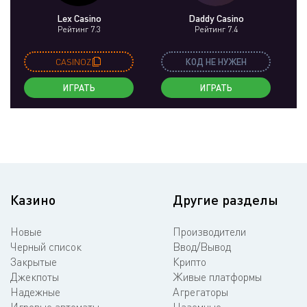
Lex Casino
Daddy Casino
Рейтинг 7.3
Рейтинг 7.4
CASINOZ
КОД НЕ НУЖЕН
ИГРАТЬ
ИГРАТЬ
Казино
Другие разделы
Новые
Производители
Черный список
Ввод/Вывод
Закрытые
Крипто
Джекпоты
Живые платформы
Надежные
Агрегаторы
Игровые автоматы
Наземные