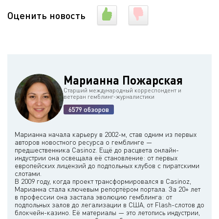
Оценить новость
Марианна Пожарская
Старший международный корреспондент и
ветеран гемблинг-журналистики
6579 обзоров
Марианна начала карьеру в 2002-м, став одним из первых
авторов новостного ресурса о гемблинге —
предшественника Casinoz. Ещё до расцвета онлайн-
индустрии она освещала её становление: от первых
европейских лицензий до подпольных клубов с пиратскими
слотами.
В 2009 году, когда проект трансформировался в Casinoz,
Марианна стала ключевым репортёром портала. За 20+ лет
в профессии она застала эволюцию гемблинга: от
подпольных залов до легализации в США, от Flash-слотов до
блокчейн-казино. Её материалы — это летопись индустрии,