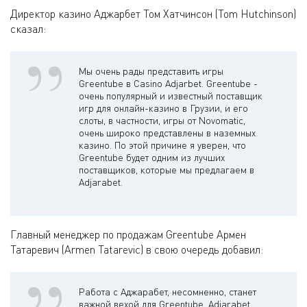
Директор казино Аджарбет Том Хатчинсон (Tom Hutchinson)
сказал:
Мы очень рады представить игры
Greentube в Casino Adjarbet. Greentube -
очень популярный и известный поставщик
игр для онлайн-казино в Грузии, и его
слоты, в частности, игры от Novomatic,
очень широко представлены в наземных
казино. По этой причине я уверен, что
Greentube будет одним из лучших
поставщиков, которые мы предлагаем в
Adjarabet.
Главный менеджер по продажам Greentube Армен
Татаревич (Armen Tatarevic) в свою очередь добавил:
Работа с Аджарабет, несомненно, станет
важной вехой для Greentube. Adjarabet