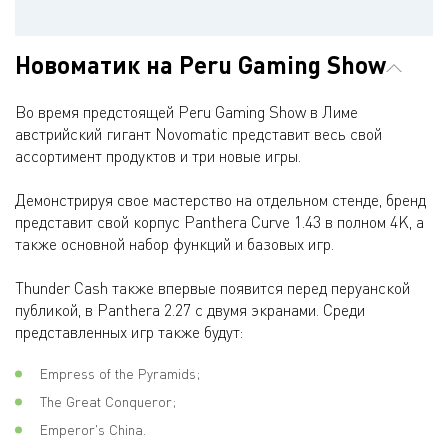
Новоматик на Peru Gaming Show
Во время предстоящей Peru Gaming Show в Лиме
австрийский гигант Novomatic представит весь свой
ассортимент продуктов и три новые игры.
Демонстрируя свое мастерство на отдельном стенде, бренд
представит свой корпус Panthera Curve 1.43 в полном 4K, а
также основной набор функций и базовых игр.
Thunder Cash также впервые появится перед перуанской
публикой, в Panthera 2.27 с двумя экранами. Среди
представленных игр также будут:
Empress of the Pyramids;
The Great Conqueror;
Emperor's China.