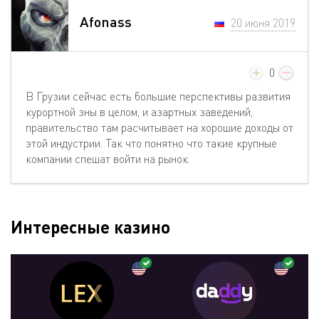
Afonass
20 июня 2019
0
В Грузии сейчас есть большие перспективы развития
курортной зны в целом, и азартных заведений,
правительство там расчитывает на хорошие доходы от
этой индустрии. Так что понятно что такие крупные
компании спешат войти на рынок.
Интересные казино