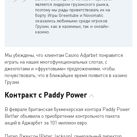
является лидером грузинского рынка,
поэтому мы рады приветствовать их на
борту. Игры Greentube и Novomatic
оказались любимыми среди игроков
Грузии, как в наземных, так и онлайн-
казино.
Мы убеждены, что клиентам Casino Adjarbet понравится
играть на наших многофункциональных слотах, с
джекпотами и «фруктовыми» предложениями, чтобы
почувствовать, что в ближайшее время появится в казино
Грузии.
Контракт с Paddy Power
В феврале британская букмекерская контора Paddy Power
Betfair объявила о приобретении контрольного пакета
акций в Аджарбет за 101 миллион евро.
Питер Джексон (Peter Jackson), генеральный директор