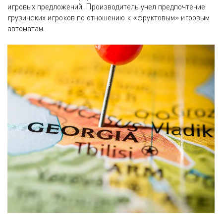
игровых предложений. Производитель учел предпочтение
грузинских игроков по отношению к «фруктовым» игровым
автоматам.