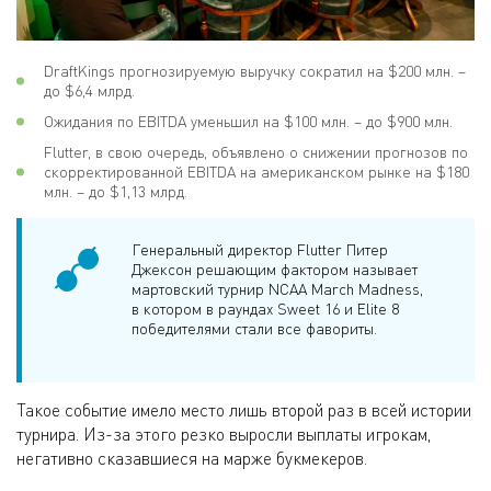
DraftKings прогнозируемую выручку сократил на $200 млн. –
до $6,4 млрд.
Ожидания по EBITDA уменьшил на $100 млн. – до $900 млн.
Flutter, в свою очередь, объявлено о снижении прогнозов по
скорректированной EBITDA на американском рынке на $180
млн. – до $1,13 млрд.
Генеральный директор Flutter Питер
Джексон решающим фактором называет
мартовский турнир NCAA March Madness,
в котором в раундах Sweet 16 и Elite 8
победителями стали все фавориты.
Такое событие имело место лишь второй раз в всей истории
турнира. Из-за этого резко выросли выплаты игрокам,
негативно сказавшиеся на марже букмекеров.