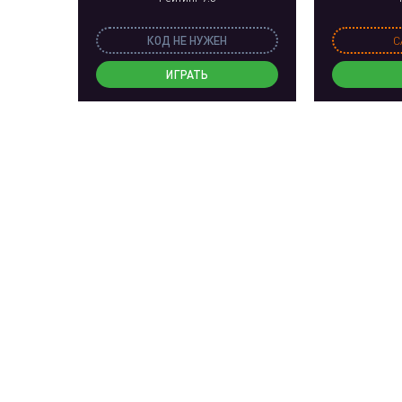
КОД НЕ НУЖЕН
C
ИГРАТЬ