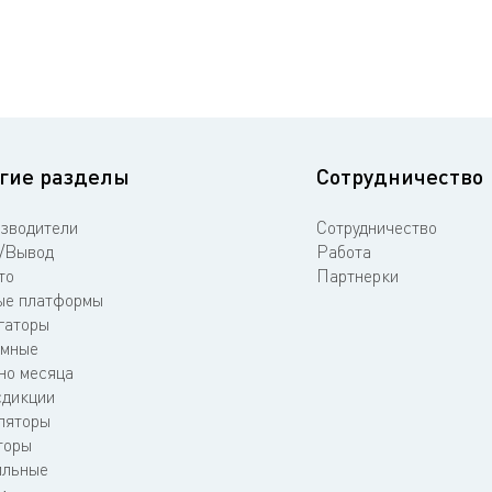
гие разделы
Сотрудничество
зводители
Сотрудничество
/Вывод
Работа
то
Партнерки
е платформы
гаторы
мные
но месяца
дикции
ляторы
торы
льные