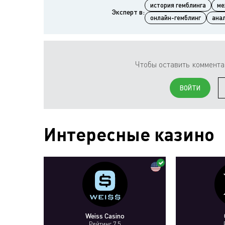
история гемблинга
ме
Эксперт в:
онлайн-гемблинг
ана
Чтобы оставить коммента
ВОЙТИ
Интересные казино
Weiss Casino
Рейтинг 7.5