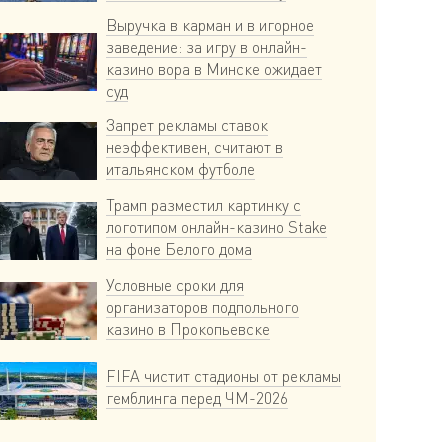
Выручка в карман и в игорное
заведение: за игру в онлайн-
казино вора в Минске ожидает
суд
Запрет рекламы ставок
неэффективен, считают в
итальянском футболе
Трамп разместил картинку с
логотипом онлайн-казино Stake
на фоне Белого дома
Условные сроки для
организаторов подпольного
казино в Прокопьевске
FIFA чистит стадионы от рекламы
гемблинга перед ЧМ-2026