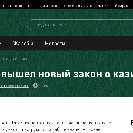
т азартные игры на деньги и носит исключительно информационный характе
и
Жалобы
Новости
закон о казино.
 вышел новый закон о каз
1 мин.
0 комментариев
оста-Рики после того как те в течении нескольких лет
те даются инструкции по работе казино в стране.