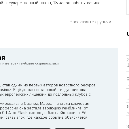
й государственный закон, 18 часов работы казино,
Расскажите друзьям —
П
ая
р
 и ветеран гемблинг-журналистики
Ф
В
, став одним из первых авторов новостного ресурса
е
sinoz. Ещё до расцвета онлайн-индустрии она
ых европейских лицензий до подпольных клубов с
В
ормировался в Casinoz, Марианна стала ключевым
з
 профессии она застала эволюцию гемблинга: от
в
 США, от Flash-слотов до блокчейн-казино. Её
и, связь эпох, где каждое событие объясняется
З