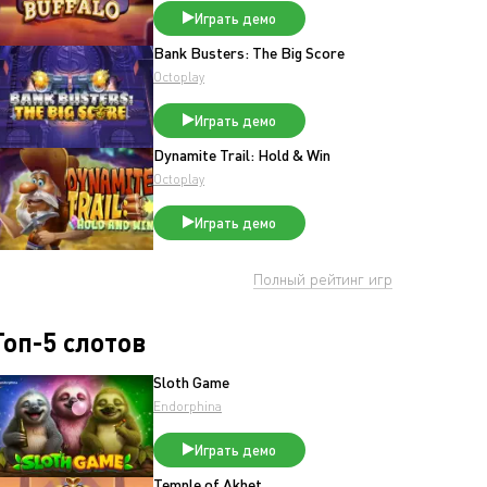
Играть демо
Bank Busters: The Big Score
Octoplay
Играть демо
Dynamite Trail: Hold & Win
Octoplay
Играть демо
Полный рейтинг игр
Топ-5 слотов
Sloth Game
Endorphina
Играть демо
Temple of Akhet