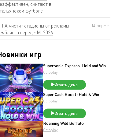
еэффективен, считают в
тальянском футболе
IFA чистит стадионы от рекламы
14 апреля
емблинга перед ЧМ-2026
Новинки игр
Supersonic Express: Hold and Win
Octoplay
Играть демо
Super Cash Boost: Hold & Win
Octoplay
Играть демо
Roaming Wild Buffalo
Octoplay