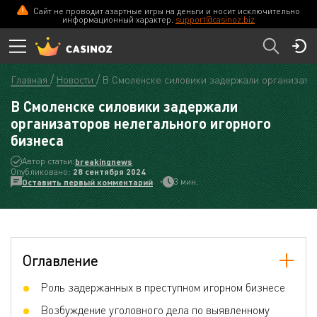
Сайт не проводит азартные игры на деньги и носит исключительно
информационный характер.
support@casinoz.biz
Главная
Новости
В Смоленске силовики задержали организатор
В Смоленске силовики задержали
организаторов нелегального игорного
бизнеса
Автор статьи:
breakingnews
Опубликовано:
28 сентября 2024
3 мин.
Оставить первый комментарий
Оглавление
Роль задержанных в преступном игорном бизнесе
Возбуждение уголовного дела по выявленному