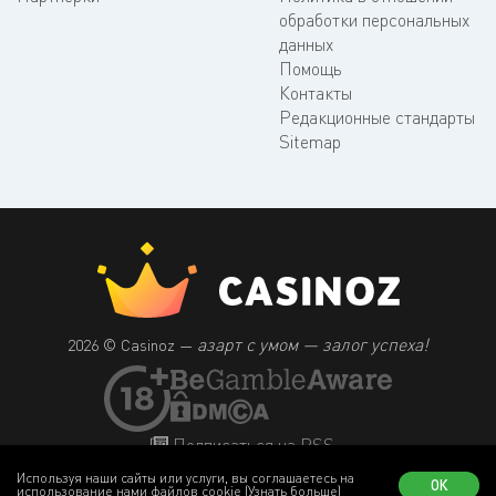
обработки персональных
данных
Помощь
Контакты
Редакционные стандарты
Sitemap
азарт с умом — залог успеха!
2026 © Casinoz —
Подписаться на RSS
Используя наши сайты или услуги, вы соглашаетесь на
ОК
использование нами файлов cookie
(Узнать больше)