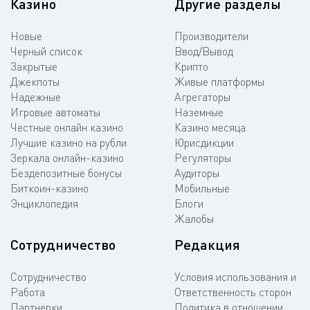
Казино
Другие разделы
Новые
Производители
Черный список
Ввод/Вывод
Закрытые
Крипто
Джекпоты
Живые платформы
Надежные
Агрегаторы
Игровые автоматы
Наземные
Честные онлайн казино
Казино месяца
Лучшие казино на рубли
Юрисдикции
Зеркала онлайн-казино
Регуляторы
Бездепозитные бонусы
Аудиторы
Биткоин-казино
Мобильные
Энциклопедия
Блоги
Жалобы
Сотрудничество
Редакция
Сотрудничество
Условия использования и
Работа
Ответственность сторон
Партнерки
Политика в отношении