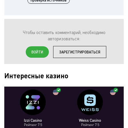
проверка источников
Чтобы оставить комментарий, необходимо
авторизоваться:
ВОЙТИ
ЗАРЕГИСТРИРОВАТЬСЯ
Интересные казино
Izzi Casino
Weiss Casino
Рейтинг 7.5
Рейтинг 7.5