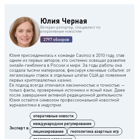
Юлия Черная
Ветеран-репортер, специалист по
оперативным новостям
2797 обзоров
Юлия присоединилась к команде Casinoz в 2010 году, став
одним из первых авторов, кто системно освещал развитие
онлайн-гемблинга в России и мире. За годы работы она
создала тысячи материалов, фиксируя ключевые события: от
легализации ставок в отдельных штатах США до появления
первых криптовалютных казино.
Её подход всегда отличался лаконичностью и точностью —
только факты, проверенные источники и ясный язык. Даже
после завершения активной редакционной деятельности
Юлия остаётся символом профессиональной новостной
оперативные новости
международное регулирование
Эксперт в:
лицензирование
геополитика азартных игр