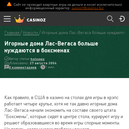
Сайт не проводит азартные игры на деньги и носит исключительно
информационный характер.
support@casinoz.biz
Главная
Новости
Игорные дома Лас-Вегаса больше нуждаются 
Игорные дома Лас-Вегаса больше
нуждаются в боксменах
Автор статьи:
hotnews
Опубликовано:
27 августа 2004
1 мин.
0 комментариев
Как правило, в США в казино на столах для игры в крэпс
работает четыре крупье, хотя не так давно игорные дома
Лас-Вегаса начали экономить на составе своего штата.
"Боксмены", которые сидят в центре стола, курируют игру и
решают образовавшиеся во время игры спорные моменты.