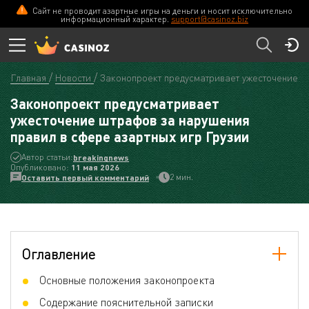
Сайт не проводит азартные игры на деньги и носит исключительно
информационный характер.
support@casinoz.biz
Главная
Новости
Законопроект предусматривает ужесточение ш
Законопроект предусматривает
ужесточение штрафов за нарушения
правил в сфере азартных игр Грузии
Автор статьи:
breakingnews
Опубликовано:
11 мая 2026
2 мин.
Оставить первый комментарий
Оглавление
Основные положения законопроекта
Содержание пояснительной записки