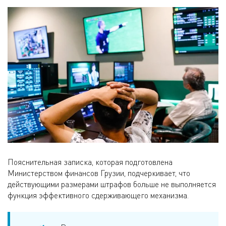
Пояснительная записка, которая подготовлена
Министерством финансов Грузии, подчеркивает, что
действующими размерами штрафов больше не выполняется
функция эффективного сдерживающего механизма.