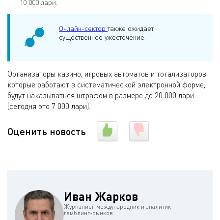
10 000 лари.
Онлайн-сектор
также ожидает
существенное ужесточение.
Организаторы казино, игровых автоматов и тотализаторов,
которые работают в систематической электронной форме,
будут наказываться штрафом в размере до 20 000 лари
(сегодня это 7 000 лари).
Оценить новость
Иван Жарков
Журналист-международник и аналитик
гемблинг-рынков