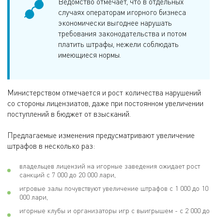
Ведомство отмечает, что в отдельных
случаях операторам игорного бизнеса
экономически выгоднее нарушать
требования законодательства и потом
платить штрафы, нежели соблюдать
имеющиеся нормы.
Министерством отмечается и рост количества нарушений
со стороны лицензиатов, даже при постоянном увеличении
поступлений в бюджет от взысканий.
Предлагаемые изменения предусматривают увеличение
штрафов в несколько раз:
владельцев лицензий на игорные заведения ожидает рост
санкций с 7 000 до 20 000 лари,
игровые залы почувствуют увеличение штрафов с 1 000 до 10
000 лари,
игорные клубы и организаторы игр с выигрышем - с 2 000 до