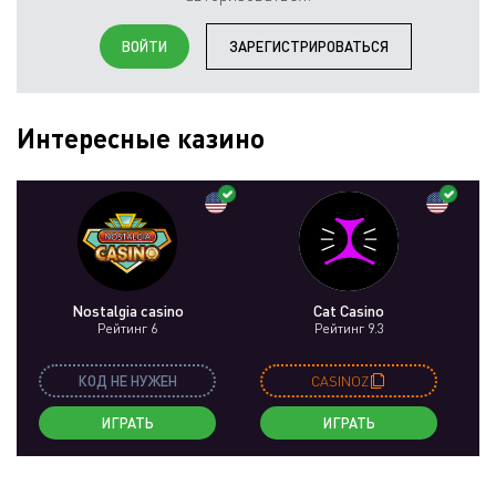
ВОЙТИ
ЗАРЕГИСТРИРОВАТЬСЯ
Интересные казино
Nostalgia casino
Cat Casino
Рейтинг 6
Рейтинг 9.3
КОД НЕ НУЖЕН
CASINOZ
ИГРАТЬ
ИГРАТЬ