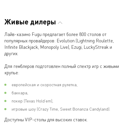
Живые дилеры
Лайв-казино Fugu предлагает более 800 столов от
популярных провайдеров: Evolution (Lightning Roulette,
Infinite Blackjack, Monopoly Live), Ezugi, LuckyStreak и
других.
Для гемблеров подготовлен полный спектр игр с живыми
крупье:
европейская и скоростная рулетка,
баккара,
покер (Texas Hold’em),
игровые шоу (Crazy Time, Sweet Bonanza Candyland).
Доступны VIP-столы для высоких ставок.