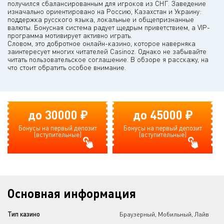
получился сбалансированным для игроков из СНГ. Заведение
изначально ориентировано на Россию, Казахстан и Украину:
поддержка русского языка, локальные и общепризнанные
валюты. Бонусная система радует щедрым приветствием, а VIP-
программа мотивирует активно играть.
​Словом, это добротное онлайн-казино, которое наверняка
заинтересует многих читателей Casinoz. Однако не забывайте
читать пользовательское соглашение. В обзоре я расскажу, на
что стоит обратить особое внимание.
до 30000 ₽
до 45000 ₽
Бонусы на первый депозит
Бонусы на первый депозит
(вступительные)
(вступительные)
Основная информация
Тип казино
Браузерный, Мобильный, Лайв