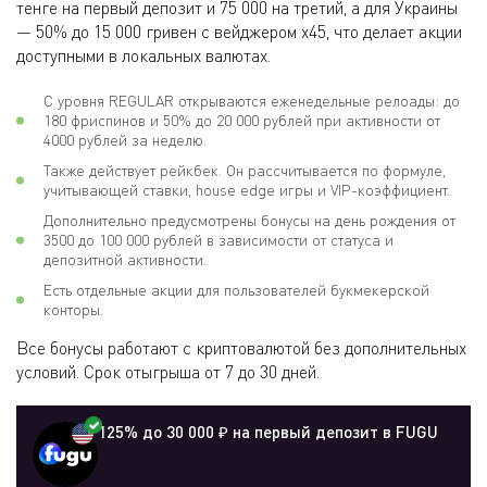
тенге на первый депозит и 75 000 на третий, а для Украины
— 50% до 15 000 гривен с вейджером х45, что делает акции
доступными в локальных валютах.
С уровня REGULAR открываются еженедельные релоады: до
180 фриспинов и 50% до 20 000 рублей при активности от
4000 рублей за неделю.
Также действует рейкбек. Он рассчитывается по формуле,
учитывающей ставки, house edge игры и VIP-коэффициент.
Дополнительно предусмотрены бонусы на день рождения от
3500 до 100 000 рублей в зависимости от статуса и
депозитной активности.
Есть отдельные акции для пользователей букмекерской
конторы.
Все бонусы работают с криптовалютой без дополнительных
условий. Срок отыгрыша от 7 до 30 дней.
125% до 30 000 ₽ на первый депозит в FUGU