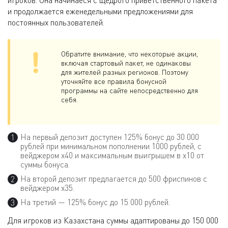
игроков. Она начинаеся с щедрого приветственного пакета
и продолжается еженедельными предложениями для
постоянных пользователей.
Обратите внимание, что некоторые акции,
включая стартовый пакет, не одинаковы
для жителей разных регионов. Поэтому
уточняйте все правила бонусной
программы на сайте непосредственно для
себя.
На первый депозит доступен 125% бонус до 30 000
рублей при минимальном пополнении 1000 рублей, с
вейджером х40 и максимальным выигрышем в х10 от
суммы бонуса.
На второй депозит предлагается до 500 фриспинов с
вейджером х35.
На третий — 125% бонус до 15 000 рублей.
Для игроков из Казахстана суммы адаптированы до 150 000