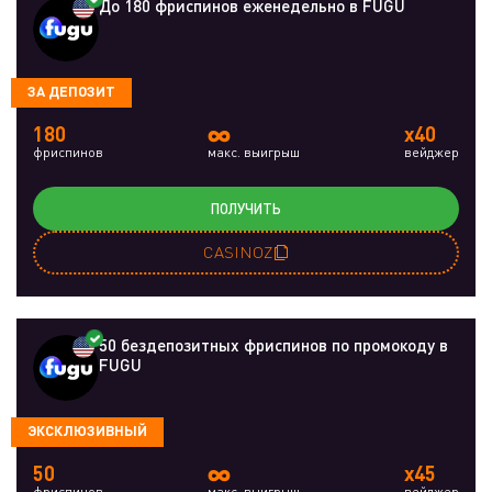
До 180 фриспинов еженедельно в FUGU
ЗА ДЕПОЗИТ
∞
180
x40
фриспинов
макс. выигрыш
вейджер
ПОЛУЧИТЬ
CASINOZ
50 бездепозитных фриспинов по промокоду в
FUGU
ЭКСКЛЮЗИВНЫЙ
∞
50
x45
фриспинов
макс. выигрыш
вейджер