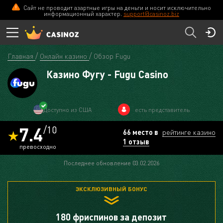
Сайт не проводит азартные игры на деньги и носит исключительно
CASINOZ
ПЕРЕЙТИ
информационный характер.
support@casinoz.biz
Главная
Онлайн казино
Обзор Fugu
Казино Фугу - Fugu Casino
Доступно из США
есть представитель
7.4
/10
66 место в
рейтинге казино
1 отзыв
превосходно
Последнее обновление 03.02.2026
ЭКСКЛЮЗИВНЫЙ БОНУС
180 фриспинов
за депозит