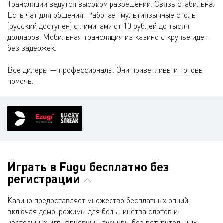
Трансляции ведутся высоком разрешении. Связь стабильна.
Есть чат для общения. Работает мультиязычные столы
(русский доступен) с лимитами от 10 рублей до тысяч
долларов. Мобильная трансляция из казино с крупье идет
без задержек.
Все дилеры — профессионалы. Они приветливы и готовы
помочь.
Играть в Fugu бесплатно без
регистрации
Казино предоставляет множество бесплатных опций,
включая демо-режимы для большинства слотов и
настольных игр, фриспины, турниры без вступительных