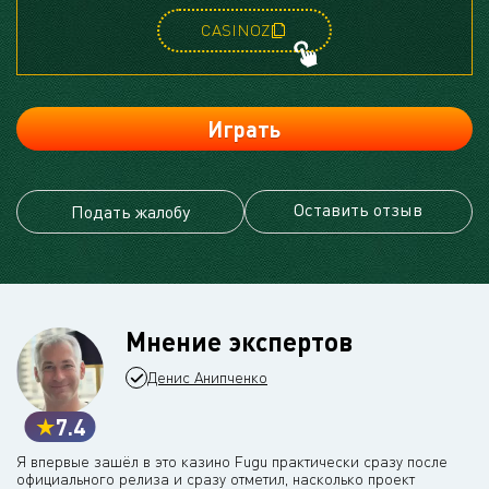
CASINOZ
Играть
Оставить отзыв
Подать жалобу
Мнение экспертов
Денис Анипченко
7.4
Я впервые зашёл в это казино Fugu практически сразу после
официального релиза и сразу отметил, насколько проект