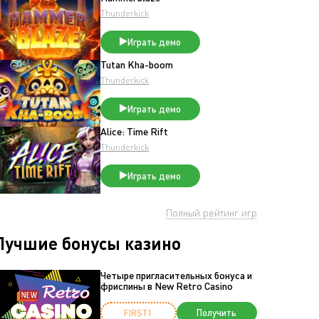
Thunderkick
Играть демо
Tutan Kha-boom
Thunderkick
Играть демо
Alice: Time Rift
Thunderkick
Играть демо
Полный рейтинг игр
Лучшие бонусы казино
Четыре пригласительных бонуса и
фриспины в New Retro Casino
FIRST1
Получить