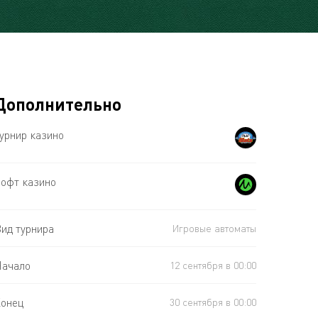
Дополнительно
урнир казино
офт казино
ид турнира
Игровые автоматы
ачало
12 сентября в 00:00
онец
30 сентября в 00:00