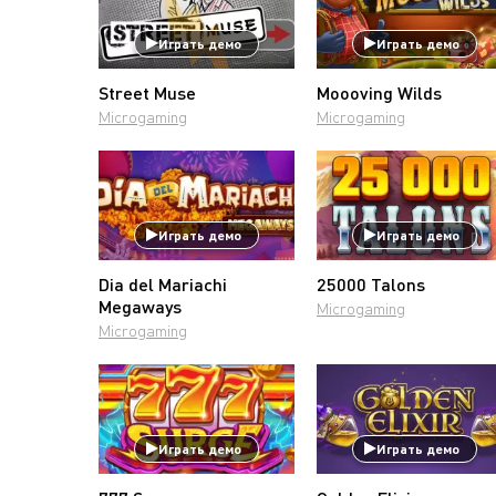
Играть демо
Играть демо
Street Muse
Moooving Wilds
Microgaming
Microgaming
Играть демо
Играть демо
Dia del Mariachi
25000 Talons
Megaways
Microgaming
Microgaming
Играть демо
Играть демо