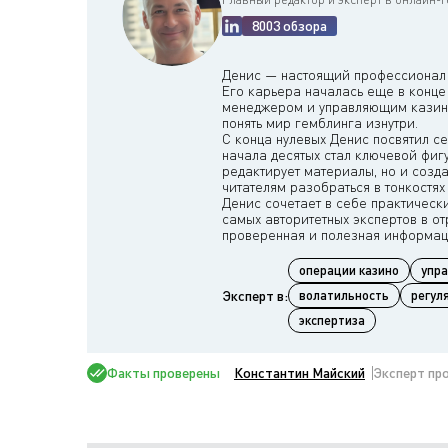
8003 обзора
Денис — настоящий профессионал с
Его карьера началась еще в конце 
менеджером и управляющим казино.
понять мир гемблинга изнутри.
С конца нулевых Денис посвятил се
начала десятых стал ключевой фигу
редактирует материалы, но и созд
читателям разобраться в тонкостях
Денис сочетает в себе практически
самых авторитетных экспертов в от
операции казино
упр
Эксперт в:
волатильность
регул
экспертиза
Факты проверены
Константин Майский
Эксперт про