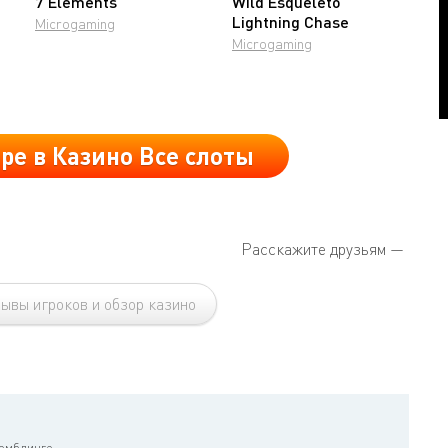
7 Elements
Wild Esqueleto
Lightning Chase
Microgaming
Microgaming
ире в Казино Все слоты
Расскажите друзьям —
ывы игроков и обзор казино
гемблинге