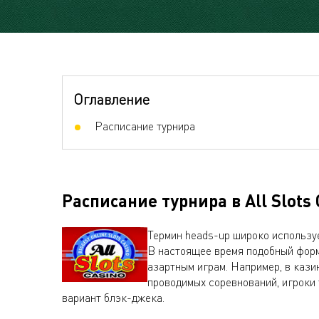
Оглавление
Расписание турнира
Расписание турнира в All Slots
Термин heads-up широко используе
В настоящее время подобный форм
азартным играм. Например, в каз
проводимых соревнований, игроки 
вариант блэк-джека.