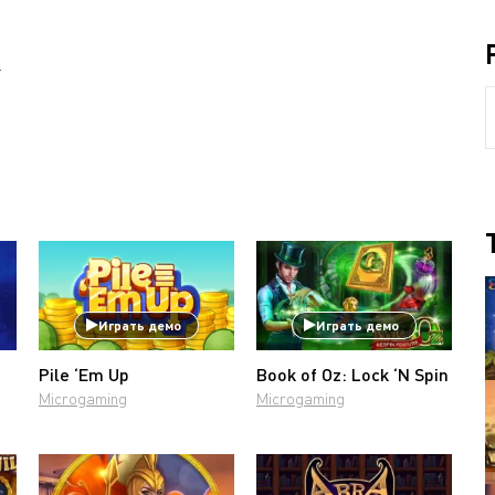
.
Играть демо
Играть демо
Pile ‘Em Up
Book of Oz: Lock ‘N Spin
Microgaming
Microgaming