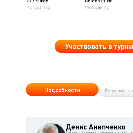
777 Surge
Golden Elixir
Microgaming
Microgaming
Участвовать в турн
Подробности
Реальные отз
Денис Анипченко
Главный редактор и эксперт в онлайн-