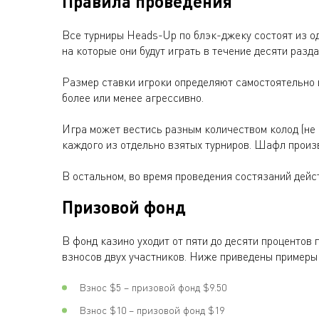
Правила проведения
Все турниры Heads-Up по блэк-джеку состоят из од
на которые они будут играть в течение десяти разд
Размер ставки игроки определяют самостоятельно в 
более или менее агрессивно.
Игра может вестись разным количеством колод (не 
каждого из отдельно взятых турниров. Шафл произ
В остальном, во время проведения состязаний дейс
Призовой фонд
В фонд казино уходит от пяти до десяти процентов
взносов двух участников. Ниже приведены примеры
Взнос $5 – призовой фонд $9.50
Взнос $10 – призовой фонд $19