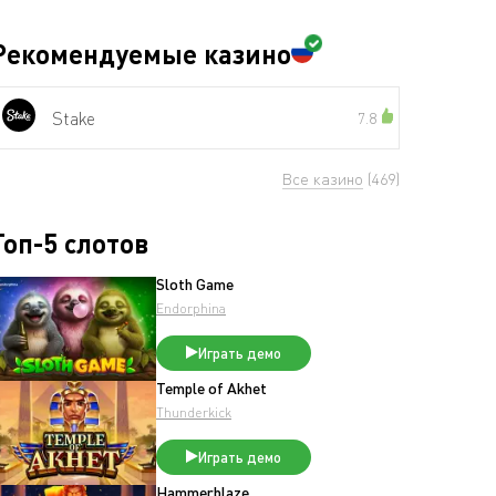
Рекомендуемые казино
Stake
7.8
Все казино
(469)
Топ-5 слотов
Sloth Game
Endorphina
Играть демо
Temple of Akhet
Thunderkick
Играть демо
Hammerblaze