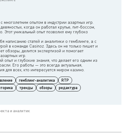
 многолетним опытом в индустрии азартных игр.
девяностых, когда он работал крупье, пит-боссом,
 Этот уникальный опыт позволил ему глубоко
бя написанию статей и аналитики о гемблинге, а с
рой в команде Casinoz. Здесь он не только пишет и
ает обзоры, делится экспертизой и помогает
 азартных игр.
й опыт и глубокие знания, что делает его одним из
расли. Его работы — это всегда актуальная,
авление
гемблинг-аналитика
RTP
яторика
тренды
обзоры
редактура
екта и аналитик