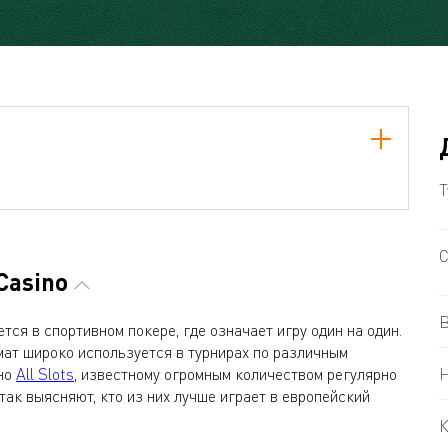
Т
С
 Casino
В
тся в спортивном покере, где означает игру один на один.
ат широко используется в турнирах по различным
ино
All Slots
, известному огромным количеством регулярно
Н
так выясняют, кто из них лучше играет в европейский
К