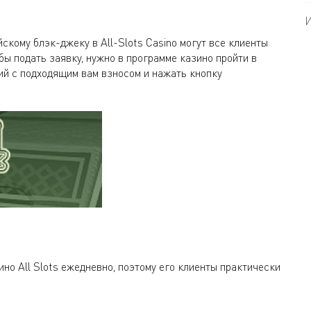
И
скому блэк-джеку в All-Slots Casino могут все клиенты
ы подать заявку, нужно в программе казино пройти в
ий с подходящим вам взносом и нажать кнопку
но All Slots ежедневно, поэтому его клиенты практически