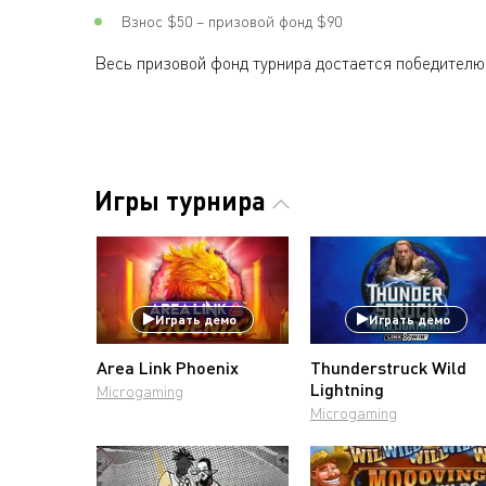
Взнос $50 – призовой фонд $90
Весь призовой фонд турнира достается победителю
Игры турнира
Играть демо
Играть демо
Area Link Phoenix
Thunderstruck Wild
Lightning
Microgaming
Microgaming