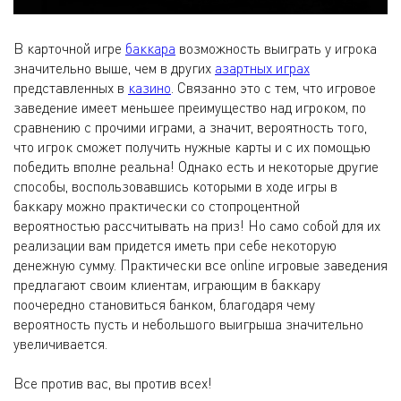
В карточной игре
баккара
возможность выиграть у игрока
значительно выше, чем в других
азартных играх
представленных в
казино
. Связанно это с тем, что игровое
заведение имеет меньшее преимущество над игроком, по
сравнению с прочими играми, а значит, вероятность того,
что игрок сможет получить нужные карты и с их помощью
победить вполне реальна! Однако есть и некоторые другие
способы, воспользовавшись которыми в ходе игры в
баккару можно практически со стопроцентной
вероятностью рассчитывать на приз! Но само собой для их
реализации вам придется иметь при себе некоторую
денежную сумму. Практически все online игровые заведения
предлагают своим клиентам, играющим в баккару
поочередно становиться банком, благодаря чему
вероятность пусть и небольшого выигрыша значительно
увеличивается.
Все против вас, вы против всех!