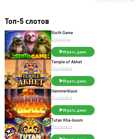
Топ-5 слотов
Sloth Game
Endorphina
Играть демо
Temple of Akhet
Thunderkick
Играть демо
Hammerblaze
Thunderkick
Играть демо
Tutan Kha-boom
Thunderkick