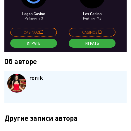
Legzo Casino
Lex Casino
Рейтинг 7.3
Рейтинг 7.3
CASINOZ
CASINOZ
ИГРАТЬ
ИГРАТЬ
Об авторе
ronik
Другие записи автора