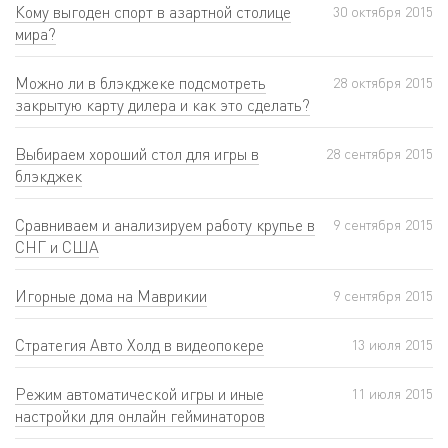
Кому выгоден спорт в азартной столице
30 октября 2015
мира?
Можно ли в блэкджеке подсмотреть
28 октября 2015
закрытую карту дилера и как это сделать?
Выбираем хороший стол для игры в
28 сентября 2015
блэкджек
Сравниваем и анализируем работу крупье в
9 сентября 2015
СНГ и США
Игорные дома на Маврикии
9 сентября 2015
Стратегия Авто Холд в видеопокере
13 июля 2015
Режим автоматической игры и иные
11 июля 2015
настройки для онлайн гейминаторов