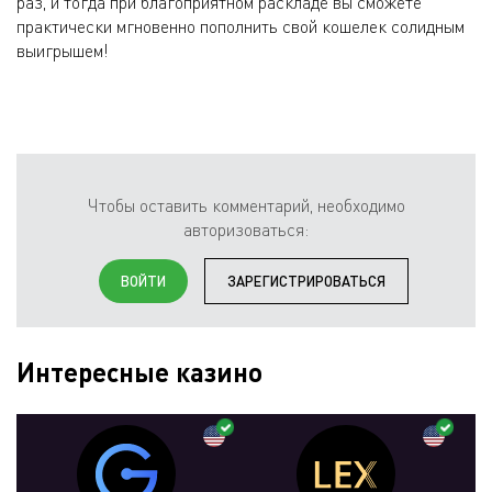
раз, и тогда при благоприятном раскладе вы сможете
практически мгновенно пополнить свой кошелек солидным
выигрышем!
Чтобы оставить комментарий, необходимо
авторизоваться:
ВОЙТИ
ЗАРЕГИСТРИРОВАТЬСЯ
Интересные казино