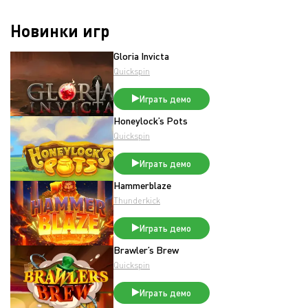
Новинки игр
Gloria Invicta
Quickspin
Играть демо
Honeylock’s Pots
Quickspin
Играть демо
Hammerblaze
Thunderkick
Играть демо
Brawler’s Brew
Quickspin
Играть демо