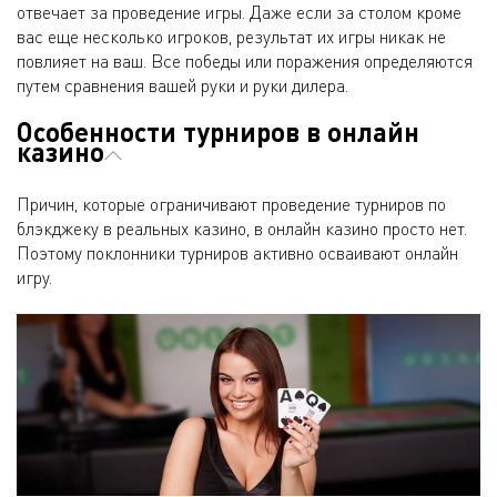
отвечает за проведение игры. Даже если за столом кроме
вас еще несколько игроков, результат их игры никак не
повлияет на ваш. Все победы или поражения определяются
путем сравнения вашей руки и руки дилера.
Особенности турниров в онлайн
казино
Причин, которые ограничивают проведение турниров по
блэкджеку в реальных казино, в онлайн казино просто нет.
Поэтому поклонники турниров активно осваивают онлайн
игру.