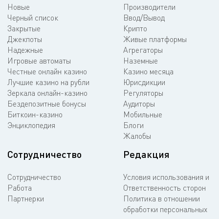
Новые
Производители
Черный список
Ввод/Вывод
Закрытые
Крипто
Джекпоты
Живые платформы
Надежные
Агрегаторы
Игровые автоматы
Наземные
Честные онлайн казино
Казино месяца
Лучшие казино на рубли
Юрисдикции
Зеркала онлайн-казино
Регуляторы
Бездепозитные бонусы
Аудиторы
Биткоин-казино
Мобильные
Энциклопедия
Блоги
Жалобы
Сотрудничество
Редакция
Сотрудничество
Условия использования и
Работа
Ответственность сторон
Партнерки
Политика в отношении
обработки персональных