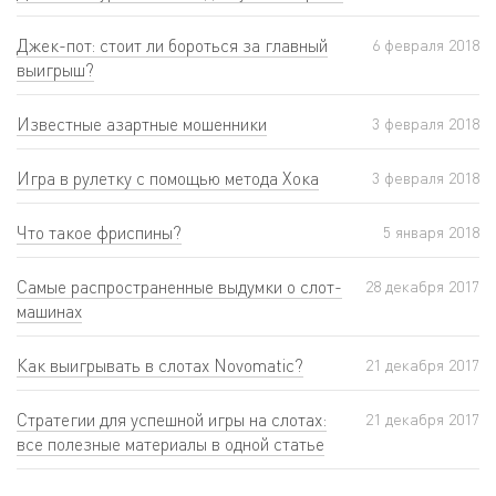
Джек-пот: стоит ли бороться за главный
6 февраля 2018
выигрыш?
Известные азартные мошенники
3 февраля 2018
Игра в рулетку с помощью метода Хока
3 февраля 2018
Что такое фриспины?
5 января 2018
Самые распространенные выдумки о слот-
28 декабря 2017
машинах
Как выигрывать в слотах Novomatic?
21 декабря 2017
Стратегии для успешной игры на слотах:
21 декабря 2017
все полезные материалы в одной статье