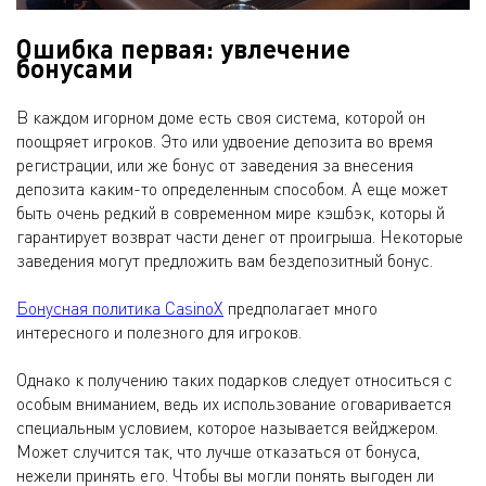
Ошибка первая: увлечение
бонусами
В каждом игорном доме есть своя система, которой он
поощряет игроков. Это или удвоение депозита во время
регистрации, или же бонус от заведения за внесения
депозита каким-то определенным способом. А еще может
быть очень редкий в современном мире кэшбэк, которы й
гарантирует возврат части денег от проигрыша. Некоторые
заведения могут предложить вам бездепозитный бонус.
Бонусная политика CasinoX
предполагает много
интересного и полезного для игроков.
Однако к получению таких подарков следует относиться с
особым вниманием, ведь их использование оговаривается
специальным условием, которое называется вейджером.
Может случится так, что лучше отказаться от бонуса,
нежели принять его. Чтобы вы могли понять выгоден ли