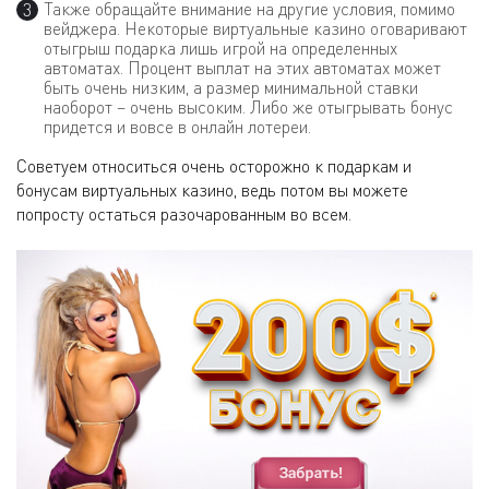
Также обращайте внимание на другие условия, помимо
вейджера. Некоторые виртуальные казино оговаривают
отыгрыш подарка лишь игрой на определенных
автоматах. Процент выплат на этих автоматах может
быть очень низким, а размер минимальной ставки
наоборот – очень высоким. Либо же отыгрывать бонус
придется и вовсе в онлайн лотереи.
Советуем относиться очень осторожно к подаркам и
бонусам виртуальных казино, ведь потом вы можете
попросту остаться разочарованным во всем.