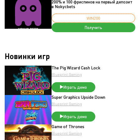
200% и 100 фриспинов на первый депозит
в Nokycbets
WIN200
Получить
Новинки игр
The Pig Wizard Cash Lock
Blueprint Gaming
Играть демо
Super Graphics Upside Down
Blueprint Gaming
Играть демо
Game of Thrones
Blueprint Gaming