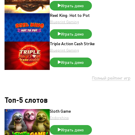
Играть демо
Reel King: Hot to Pot
Blueprint Gaming
Играть демо
Triple Action Cash Strike
Blueprint Gaming
Играть демо
Полный рейтинг игр
Топ-5 слотов
Sloth Game
Endorphina
Играть демо