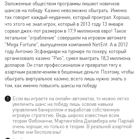
Заложенные обществом программы лишают новичков
шансов на победу. Казино невозможно обыграть. Именно
так говорит каждый неудачник, который проиграл. Хорошо,
что этого не знал игрок, который в 2013 году 13 января
сорвал джек-пот размером в 17,9 миллионов евро! Такое
легальное "ограбление" совершили на игровом автомате
"Mega Fortune", выпущенном компанией NetEnt. А в 2012
году Антонио Эсфандиари на турнире по покеру, который
организовало казино "Рио", сумел выиграть 18,3 миллиона
долларов. Он стал профессионалом и превратил тягу к
азартным развлечениям в бешенные деньги. Поэтому, чтобы
обыграть виртуальное казино, всего лишь нужно знать о
том, как именно повысить шансы на победу.
Если вы играете на онлайн-автоматах, то можно легко
увеличить шанс на победу лишь освоив навыки
управления банкроллом и выработав собственную
игровую стратегию. Ведь широко известные всем
теории Фибоначчи, Мартингейла Даламбера или Парлай
очень хороши, но только в теории. В реальной азартной
битве они бесполезны!