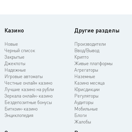
Казино
Другие разделы
Новые
Производители
Черный список
Ввод/Вывод
Закрытые
Крипто
Джекпоты
Живые платформы
Надежные
Агрегаторы
Игровые автоматы
Наземные
Честные онлайн казино
Казино месяца
Лучшие казино на рубли
Юрисдикции
Зеркала онлайн-казино
Регуляторы
Бездепозитные бонусы
Аудиторы
Биткоин-казино
Мобильные
Энциклопедия
Блоги
Жалобы