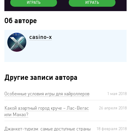
ИГРАТЬ
ИГРАТЬ
Об авторе
casino-x
Другие записи автора
Особенные условия игры для хайроллеров
1 мая 2018
Какой азартный город круче – Лас-Вегас
26 апреля 2018
или Макао?
Джанкет-туризм: самые доступные страны
18 февраля 2018