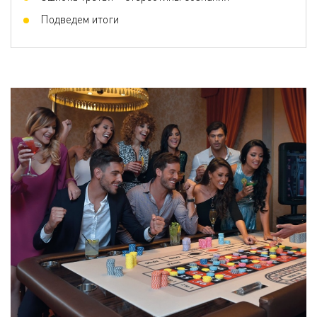
Подведем итоги