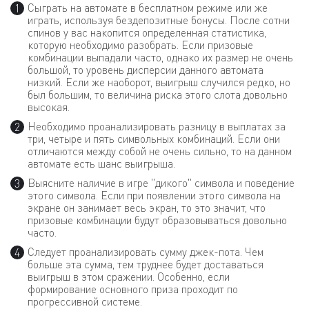
Сыграть на автомате в бесплатном режиме или же
играть, используя бездепозитные бонусы. После сотни
спинов у вас накопится определенная статистика,
которую необходимо разобрать. Если призовые
комбинации выпадали часто, однако их размер не очень
большой, то уровень дисперсии данного автомата
низкий. Если же наоборот, выигрыш случился редко, но
был большим, то величина риска этого слота довольно
высокая.
Необходимо проанализировать разницу в выплатах за
три, четыре и пять символьных комбинаций. Если они
отличаются между собой не очень сильно, то на данном
автомате есть шанс выигрыша.
Выясните наличие в игре "дикого" символа и поведение
этого символа. Если при появлении этого символа на
экране он занимает весь экран, то это значит, что
призовые комбинации будут образовываться довольно
часто.
Следует проанализировать сумму джек-пота. Чем
больше эта сумма, тем труднее будет доставаться
выигрыш в этом сражении. Особенно, если
формирование основного приза проходит по
прогрессивной системе.