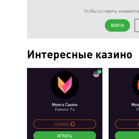
Чтобы оставить коммента
ВОЙТИ
Интересные казино
Monro Casino
Mos
Рейтинг 7.6
Р
CASINOZ
ИГРАТЬ