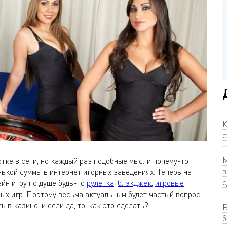
К
с
М
отке в сети, но каждый раз подобные мысли почему-то
з
ькой суммы в интернет игорных заведениях. Теперь на
с
йн игру по душе будь-то
рулетка
,
блэкджек
,
игровые
ых игр. Поэтому весьма актуальным будет частый вопрос
 в казино, и если да, то, как это сделать?
В
б