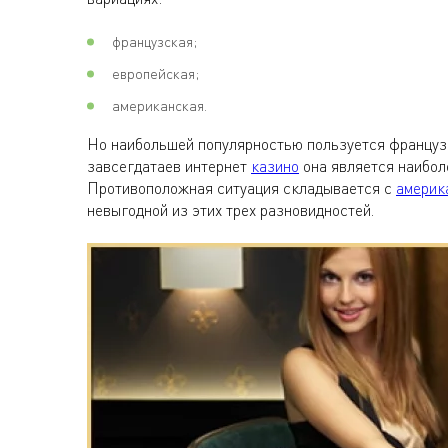
французская;
европейская;
американская.
Но наибольшей популярностью пользуется французск
завсегдатаев интернет
казино
она является наиболе
Противоположная ситуация складывается с
америк
невыгодной из этих трех разновидностей.