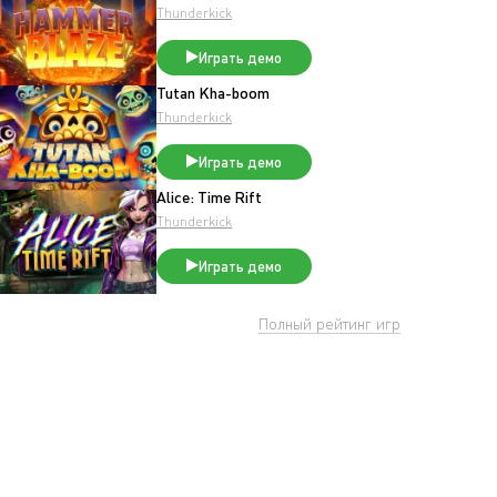
Thunderkick
Играть демо
Tutan Kha-boom
Thunderkick
Играть демо
Alice: Time Rift
Thunderkick
Играть демо
Полный рейтинг игр