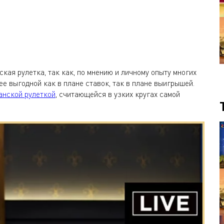
ая рулетка, так как, по мнению и личному опыту многих
е выгодной как в плане ставок, так в плане выигрышей.
анской рулеткой
, считающейся в узких кругах самой