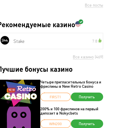
Все посты
Рекомендуемые казино
Stake
7.8
Все казино
(469)
Лучшие бонусы казино
Четыре пригласительных бонуса и
фриспины в New Retro Casino
FIRST1
Получить
200% и 100 фриспинов на первый
депозит в Nokycbets
WIN200
Получить