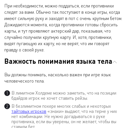
При необходимости, можно поддаться, если противники
следят за вами. Обычно так поступают в конце игры, когда
имеют сильную руку и заходят в пот с очень крупным бетом.
Дожидаются момента, когда противники готовы сбросить
карты, и тут проявляют актерский дар, показывая, что
случайно получили крупную карту. И, хотя, противники,
видят пугающую их карту, но не верят, что им говорят
правду о своей руке.
Важность понимания языка тела
Вы должны понимать, насколько важен при игре язык
человеческого тела.
В лимитном Холдеме можно заметить, что на позиции
бдайдов игрок не хочет ставить рейзы.
В безлимитном покере многих слабых и некоторых
тайтовых игроков
«знаки» выдают, что на терне у них
нет комбинации. Не нужно догадываться о руке
противника, если вы уверены, он не желает, чтобы вы
ставили бет.