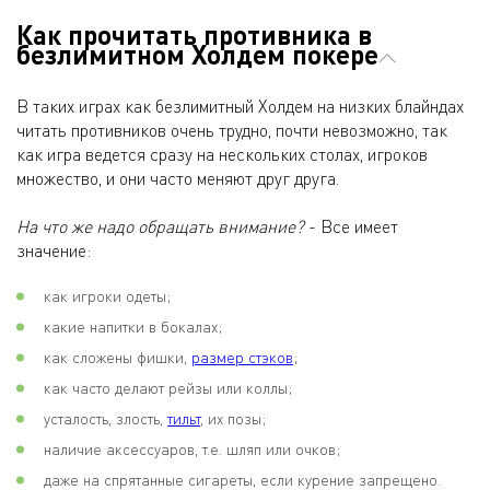
Как прочитать противника в
безлимитном Холдем покере
В таких играх как безлимитный Холдем на низких блайндах
читать противников очень трудно, почти невозможно, так
как игра ведется сразу на нескольких столах, игроков
множество, и они часто меняют друг друга.
На что же надо обращать внимание?
- Все имеет
значение:
как игроки одеты;
какие напитки в бокалах;
как сложены фишки,
размер стэков
;
как часто делают рейзы или коллы;
усталость, злость,
тильт
, их позы;
наличие аксессуаров, т.е. шляп или очков;
даже на спрятанные сигареты, если курение запрещено.