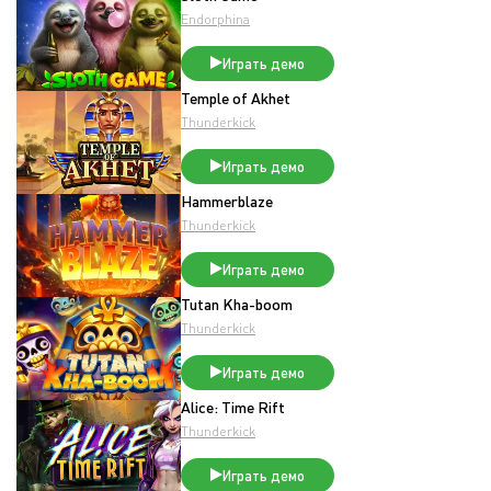
Endorphina
Играть демо
Temple of Akhet
Thunderkick
Играть демо
Hammerblaze
Thunderkick
Играть демо
Tutan Kha-boom
Thunderkick
Играть демо
Alice: Time Rift
Thunderkick
Играть демо