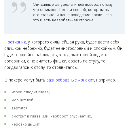
Эти данные актуальны и для покера, потому
что стоимость бета, и способ, которым вы
его ставите, и ваше поведение после него
это и есть невербальная сторона.
Противник
, у которого сильнейшая рука, будет вести себя
слишком небрежно, будет немногословным и спокойным. Он
будет спокойно наблюдать, как делают свой ход его
соперники, а не считать фишки, ерзать по стулу, то
придвигаясь к столу, то отодвигаясь.
В покере могут быть
разнообразные «знаки»
, например:
игрок отводит глаза;
морщит лоб;
вертится;
смотрит в глаза или, наоборот, опускает их;
неровно дышит;