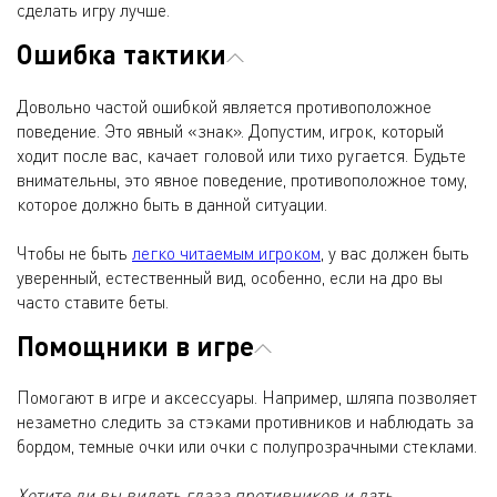
сделать игру лучше.
Ошибка тактики
Довольно частой ошибкой является противоположное
поведение. Это явный «знак». Допустим, игрок, который
ходит после вас, качает головой или тихо ругается. Будьте
внимательны, это явное поведение, противоположное тому,
которое должно быть в данной ситуации.
Чтобы не быть
легко читаемым игроком
, у вас должен быть
уверенный, естественный вид, особенно, если на дро вы
часто ставите беты.
Помощники в игре
Помогают в игре и аксессуары. Например, шляпа позволяет
незаметно следить за стэками противников и наблюдать за
бордом, темные очки или очки с полупрозрачными стеклами.
Хотите ли вы видеть глаза противников и дать