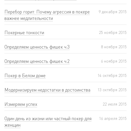
Перебор горит: Почему агрессия в покере
9 декабря 2015
важнее медлительности
Покерные тонкости
25 ноября 2015
Определяем ценность фишек ч.3
8 ноября 2015
Определяем ценность фишек ч.2
6 ноября 2015
Покер в Белом доме
14 октября 2015
Модернизируем недостатки в достоинства
13 октября 2015
Измеряем успех
22 июля 2015
Один день из жизни или частный покер для
16 апреля 2015
женщин