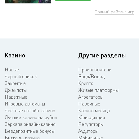
Полный рейтинг игр
Казино
Другие разделы
Новые
Производители
Черный список
Ввод/Вывод
Закрытые
Крипто
Джекпоты
Живые платформы
Надежные
Агрегаторы
Игровые автоматы
Наземные
Честные онлайн казино
Казино месяца
Лучшие казино на рубли
Юрисдикции
Зеркала онлайн-казино
Регуляторы
Бездепозитные бонусы
Аудиторы
Биткоин-казино
Мобильные