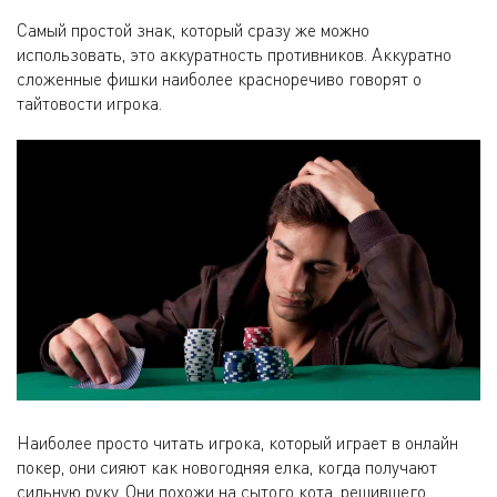
Самый простой знак, который сразу же можно
использовать, это аккуратность противников. Аккуратно
сложенные фишки наиболее красноречиво говорят о
тайтовости игрока.
Наиболее просто читать игрока, который играет в онлайн
покер, они сияют как новогодняя елка, когда получают
сильную руку. Они похожи на сытого кота, решившего