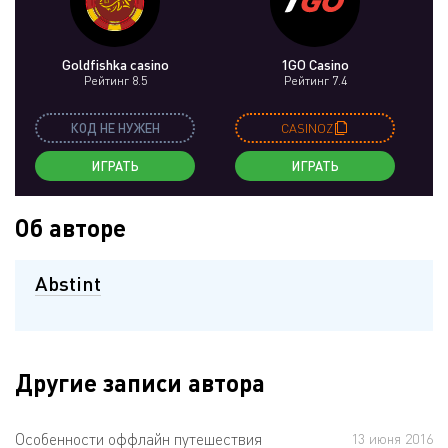
Goldfishka casino
1GO Casino
Рейтинг 8.5
Рейтинг 7.4
КОД НЕ НУЖЕН
CASINOZ
ИГРАТЬ
ИГРАТЬ
Об авторе
Abstint
Другие записи автора
Особенности оффлайн путешествия
13 июня 2016