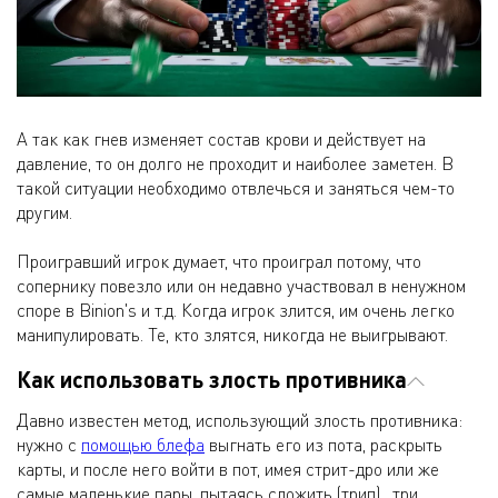
А так как гнев изменяет состав крови и действует на
давление, то он долго не проходит и наиболее заметен. В
такой ситуации необходимо отвлечься и заняться чем-то
другим.
Проигравший игрок думает, что проиграл потому, что
сопернику повезло или он недавно участвовал в ненужном
споре в Binion's и т.д. Когда игрок злится, им очень легко
манипулировать. Те, кто злятся, никогда не выигрывают.
Как использовать злость противника
Давно известен метод, использующий злость противника:
нужно с
помощью блефа
выгнать его из пота, раскрыть
карты, и после него войти в пот, имея стрит-дро или же
самые маленькие пары, пытаясь сложить (трип), три