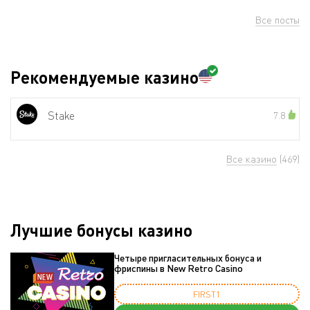
Все посты
Рекомендуемые казино
Stake
7.8
Все казино
(469)
Лучшие бонусы казино
Четыре пригласительных бонуса и
фриспины в New Retro Casino
FIRST1