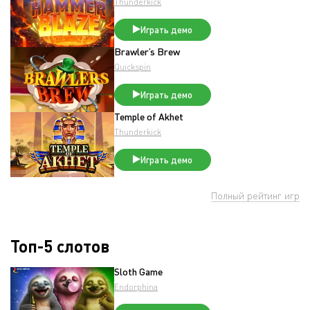
Thunderkick
Играть демо
Brawler’s Brew
Quickspin
Играть демо
Temple of Akhet
Thunderkick
Играть демо
Полный рейтинг игр
Топ-5 слотов
Sloth Game
Endorphina