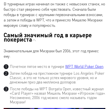
В турнирных играх начинал он также с невысоких станок, но
быстро стал уверенно себя чувствовать. Сначала были
победы в турнирах с крупными первоначальными взносами,
а затем и победы в WPT, что и принесло Мишелю Мизраки
мировую славу и популярность.
Самый значимый год в карьере
покериста
Знаменательным для Мизрахи был 2006, этот год принес
ему:
Почетное пятое место в турнире
WPT World Poker Open
.
Затем победа на престижном турнире Los Angeles Poker
Classic, а это не только успех мирового уровня, но и
денежным приз два миллиона долларов.
После победы на WPT Borgata Open, известный журнал
«Card Player» назвал Мишель Мизрахи «Игроком года».
Несомненно, 2006 год можно смело называть годом
Мизрахи!