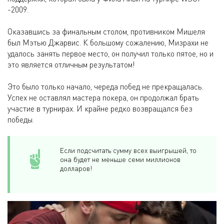
-2009.
Оказавшись за финальным столом, противником Мишеля
был Мэтью Джарвис. К большому сожалению, Мизрахи не
удалось занять первое место, он получил только пятое, но и
это является отличным результатом!
Это было только начало, череда побед не прекращалась.
Успех не оставлял мастера покера, он продолжал брать
участие в турнирах. И крайне редко возвращался без
победы.
Если подсчитать сумму всех выигрышей, то
она будет не меньше семи миллионов
долларов!