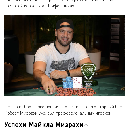
покерной карьеры «Шлифовщика».
На его выбор также повлиял тот факт, что его старший брат
Роберт Мизрахи уже был профессиональным игроком.
Успехи Майкла Мизрахи