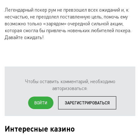
Легендарный покер рум не превзошел всех ожиданий и, к
несчастью, не преодолел поставленную цель, помочь ему
возможно только «зарядом» очередной сильной акции,
которая смогла бы привлечь новеньких любителей покера.
Давайте ожидать!
Чтобы оставить комментарий, необходимо
авторизоваться:
ВОЙТИ
ЗАРЕГИСТРИРОВАТЬСЯ
Интересные казино