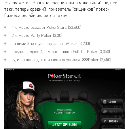
Вы скажете: "Разница сравнительно маленькая", но, все-
таки, теперь средний показатель “хищников” покер-
бизнеса онлайн является таким:
1-е место оседает PokerStars (23,600)
2-е место Party Poker (3,30)
за ними 3-ю ступеньку занял iPoker (3,200)
предпоследнее 4-е место занято Full Tilt Poker (3,050)
ну, и на последнюю из пяти опустился 888Poker (2,450).