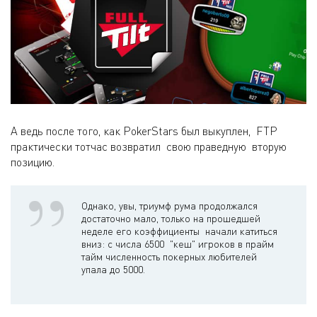
А ведь после того, как PokerStars был выкуплен, FTP
практически тотчас возвратил свою праведную вторую
позицию.
Однако, увы, триумф рума продолжался
достаточно мало, только на прошедшей
неделе его коэффициенты начали катиться
вниз: с числа 6500 "кеш" игроков в прайм
тайм численность покерных любителей
упала до 5000.