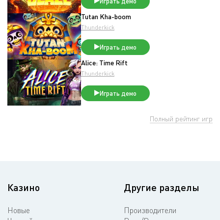
Играть демо
Tutan Kha-boom
Thunderkick
Играть демо
Alice: Time Rift
Thunderkick
Играть демо
Полный рейтинг игр
Казино
Другие разделы
Новые
Производители