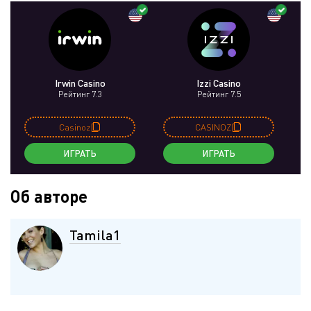
Irwin Casino
Izzi Casino
Рейтинг 7.3
Рейтинг 7.5
Casinoz
CASINOZ
ИГРАТЬ
ИГРАТЬ
Об авторе
Tamila1