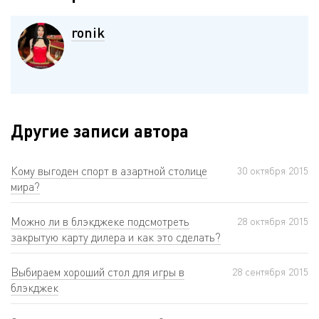
ronik
Другие записи автора
Кому выгоден спорт в азартной столице
30 октября 2015
мира?
Можно ли в блэкджеке подсмотреть
28 октября 2015
закрытую карту дилера и как это сделать?
Выбираем хороший стол для игры в
28 сентября 2015
блэкджек