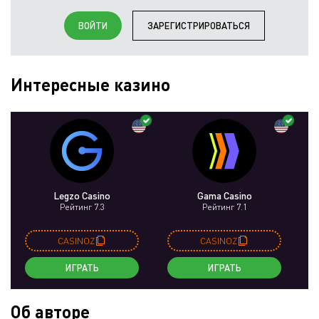
ВОЙТИ
ЗАРЕГИСТРИРОВАТЬСЯ
Интересные казино
Legzo Casino
Gama Casino
Рейтинг 7.3
Рейтинг 7.1
CASINOZ
CASINOZ
ИГРАТЬ
ИГРАТЬ
Об авторе