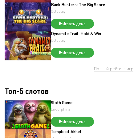
Bank Busters: The Big Score
Octoplay
Играть демо
Dynamite Trail: Hold & Win
Octoplay
Играть демо
Полный рейтинг игр
Топ-5 слотов
Sloth Game
Endorphina
Играть демо
Temple of Akhet