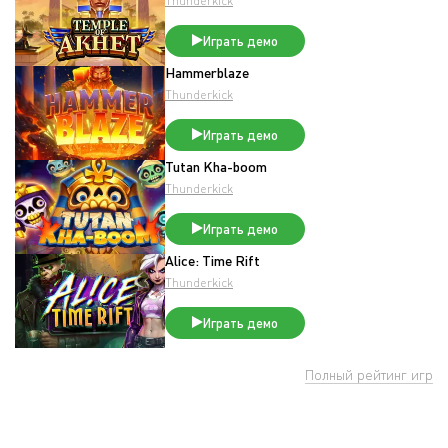
Thunderkick
Играть демо
Hammerblaze
Thunderkick
Играть демо
Tutan Kha-boom
Thunderkick
Играть демо
Alice: Time Rift
Thunderkick
Играть демо
Полный рейтинг игр