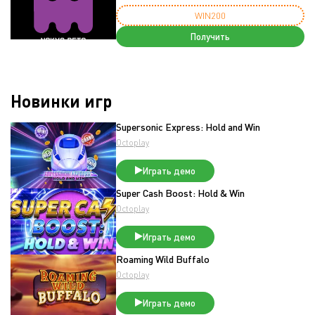
WIN200
Получить
Новинки игр
Supersonic Express: Hold and Win
Octoplay
Играть демо
Super Cash Boost: Hold & Win
Octoplay
Играть демо
Roaming Wild Buffalo
Octoplay
Играть демо