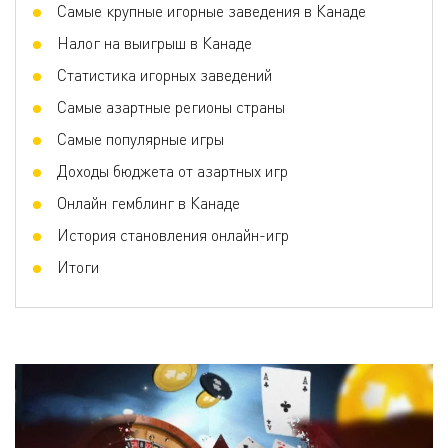
Самые крупные игорные заведения в Канаде
Налог на выигрыш в Канаде
Статистика игорных заведений
Самые азартные регионы страны
Самые популярные игры
Доходы бюджета от азартных игр
Онлайн гемблинг в Канаде
История становления онлайн-игр
Итоги