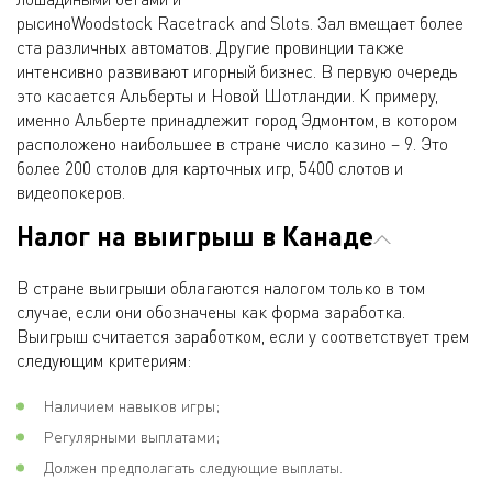
рысиноWoodstock Racetrack and Slots. Зал вмещает более
ста различных автоматов. Другие провинции также
интенсивно развивают игорный бизнес. В первую очередь
это касается Альберты и Новой Шотландии. К примеру,
именно Альберте принадлежит город Эдмонтом, в котором
расположено наибольшее в стране число казино – 9. Это
более 200 столов для карточных игр, 5400 слотов и
видеопокеров.
Налог на выигрыш в Канаде
В стране выигрыши облагаются налогом только в том
случае, если они обозначены как форма заработка.
Выигрыш считается заработком, если у соответствует трем
следующим критериям:
Наличием навыков игры;
Регулярными выплатами;
Должен предполагать следующие выплаты.