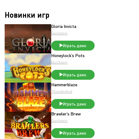
Новинки игр
Gloria Invicta
Quickspin
Играть демо
Honeylock’s Pots
Quickspin
Играть демо
Hammerblaze
Thunderkick
Играть демо
Brawler’s Brew
Quickspin
Играть демо