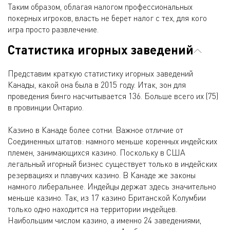
Таким образом, облагая налогом профессиональных
покерных игроков, власть не берет налог с тех, для кого
игра просто развлечение.
Статистика игорных заведений
Представим краткую статистику игорных заведений
Канады, какой она была в 2015 году. Итак, зон для
проведения бинго насчитывается 136. Больше всего их (75)
в провинции Онтарио.
Казино в Канаде более сотни. Важное отличие от
Соединенных штатов: намного меньше коренных индейских
племен, занимающихся казино. Поскольку в США
легальный игорный бизнес существует только в индейских
резервациях и плавучих казино. В Канаде же законы
намного либеральнее. Индейцы держат здесь значительно
меньше казино. Так, из 17 казино Британской Колумбии
только одно находится на территории индейцев.
Наибольшим числом казино, а именно 24 заведениями,