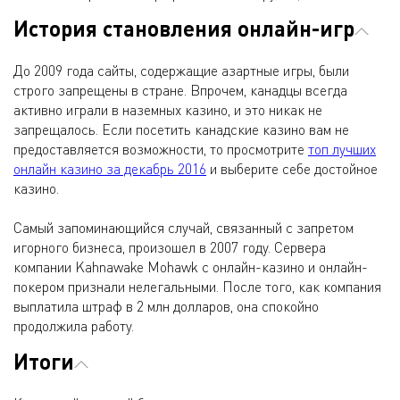
История становления онлайн-игр
До 2009 года сайты, содержащие азартные игры, были
строго запрещены в стране. Впрочем, канадцы всегда
активно играли в наземных казино, и это никак не
запрещалось. Если посетить канадские казино вам не
предоставляется возможности, то просмотрите
топ лучших
онлайн казино за декабрь 2016
и выберите себе достойное
казино.
Самый запоминающийся случай, связанный с запретом
игорного бизнеса, произошел в 2007 году. Сервера
компании Kahnawake Mohawk с онлайн-казино и онлайн-
покером признали нелегальными. После того, как компания
выплатила штраф в 2 млн долларов, она спокойно
продолжила работу.
Итоги