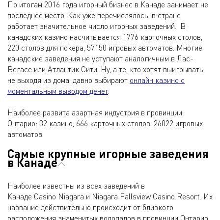
По итогам 2016 года игорный бизнес в Канаде занимает не
последнее место. Как уже перечислялось, в стране
работает значительное число игорных заведений. В
канадских казино насчитывается 1776 карточных столов,
220 столов для покера, 57150 игровых автоматов. Многие
канадские заведения не уступают аналогичным в Лас-
Вегасе или Атлантик Сити. Ну, а те, кто хотят выигрывать,
не выходя из дома, давно выбирают
онлайн казино с
моментальным выводом денег
.
Наиболее развита азартная индустрия в провинции
Онтарио: 32 казино, 666 карточных столов, 26022 игровых
автоматов.
Самые крупные игорные заведения
в Канаде
Наиболее известны из всех заведений в
Канаде Casino Niagara и Niagara Fallsview Casino Resort. Их
название действительно происходит от близкого
расположения знаменитых водопадов в провинции Онтарио.