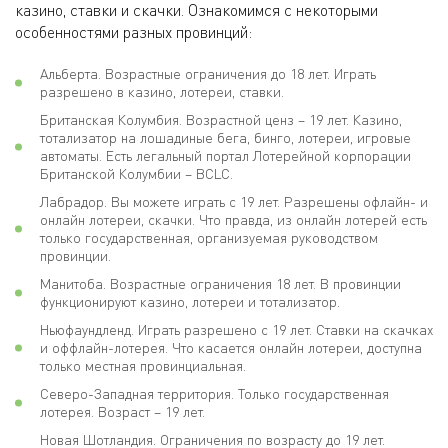
казино, ставки и скачки. Ознакомимся с некоторыми
особенностями разных провинций:
Альберта. Возрастные ограничения до 18 лет. Играть
разрешено в казино, лотереи, ставки.
Британская Колумбия. Возрастной ценз – 19 лет. Казино,
тотализатор на лошадиные бега, бинго, лотереи, игровые
автоматы. Есть легальный портал Лотерейной корпорации
Британской Колумбии – BCLC.
Лабрадор. Вы можете играть с 19 лет. Разрешены офлайн- и
онлайн лотереи, скачки. Что правда, из онлайн лотерей есть
только государственная, организуемая руководством
провинции.
Манитоба. Возрастные ограничения 18 лет. В провинции
функционируют казино, лотереи и тотализатор.
Ньюфаундленд. Играть разрешено с 19 лет. Ставки на скачках
и оффлайн-лотерея. Что касается онлайн лотереи, доступна
только местная провинциальная.
Северо-Западная территория. Только государственная
лотерея. Возраст – 19 лет.
Новая Шотландия. Ограничения по возрасту до 19 лет.