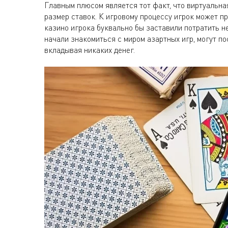
Главным плюсом является тот факт, что виртуальн
размер ставок. К игровому процессу игрок может п
казино игрока буквально бы заставили потратить н
начали знакомиться с миром азартных игр, могут по
вкладывая никаких денег.