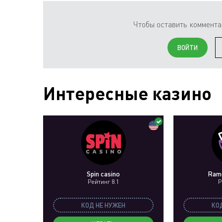
Чтобы оставить коммента
ВОЙТИ
Интересные казино
Spin casino
Rame
Рейтинг 8.1
Р
КОД НЕ НУЖЕН
КО