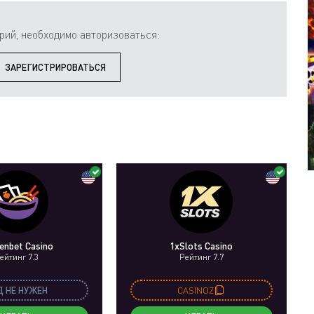
рий, необходимо авторизоваться:
ЗАРЕГИСТРИРОВАТЬСЯ
nbet Casino
1xSlots Casino
ейтинг 7.3
Рейтинг 7.7
Д НЕ НУЖЕН
CASINOZ