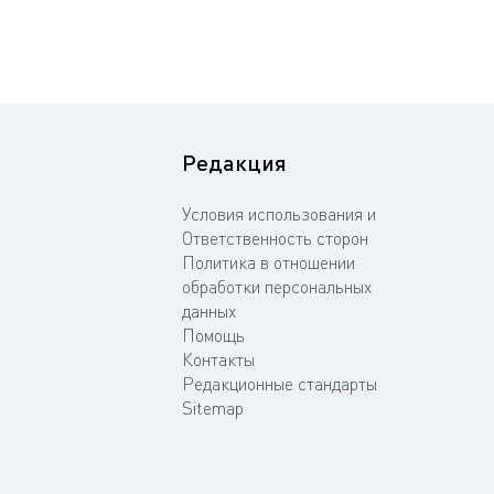
Редакция
Условия использования и
Ответственность сторон
Политика в отношении
обработки персональных
данных
Помощь
Контакты
Редакционные стандарты
Sitemap