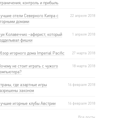
граничения, контроль и прибыль
учшие отели Северного Кипра с
22 апреля 2018
горными домами
уи Колавеччио –аферист, который
1 апреля 2018
одделывал фишки
бзор игорного дома Imperial Pacific
27 мартa 2018
очему не стоит играть с чужого
18 мартa 2018
омпьютера?
траны, где азартные игры
16 февраля 2018
азрешены законом
учшие игорные клубы Австрии
16 февраля 2018
Все посты