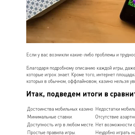
Если у вас возникли какие-либо проблемы и труднос
Благодаря подробному описанию каждой игры, даже
которые игрок знает. Кроме того, интернет площад
которых в обычном, оффлайновом, казино нельзя ув
Итак, подведем итоги в сравн
Достоинства мобильных казино
Недостатки мобил
Минимальные ставки.
Отсутствие азартн
Доступность игр в любом месте.
Нет возможности о
Простые правила игры.
Неудобно играть н