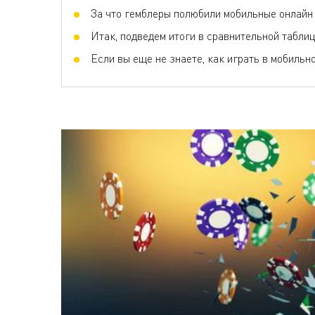
За что гемблеры полюбили мобильные онлайн
Итак, подведем итоги в сравнительной табли
Если вы еще не знаете, как играть в мобильн