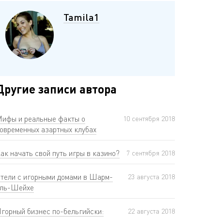
Tamila1
Другие записи автора
ифы и реальные факты о
10 сентября 2018
овременных азартных клубах
ак начать свой путь игры в казино?
7 сентября 2018
тели с игорными домами в Шарм-
23 августа 2018
ль-Шейхе
горный бизнес по-бельгийски:
22 августа 2018