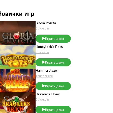
Новинки игр
Gloria Invicta
Quickspin
Играть демо
Honeylock’s Pots
Quickspin
Играть демо
Hammerblaze
Thunderkick
Играть демо
Brawler’s Brew
Quickspin
Играть демо