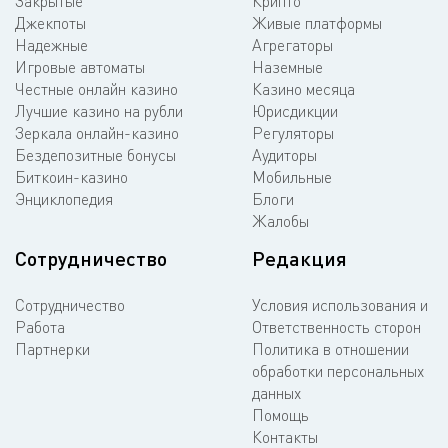
Закрытые
Крипто
Джекпоты
Живые платформы
Надежные
Агрегаторы
Игровые автоматы
Наземные
Честные онлайн казино
Казино месяца
Лучшие казино на рубли
Юрисдикции
Зеркала онлайн-казино
Регуляторы
Бездепозитные бонусы
Аудиторы
Биткоин-казино
Мобильные
Энциклопедия
Блоги
Жалобы
Сотрудничество
Редакция
Сотрудничество
Условия использования и
Работа
Ответственность сторон
Партнерки
Политика в отношении
обработки персональных
данных
Помощь
Контакты