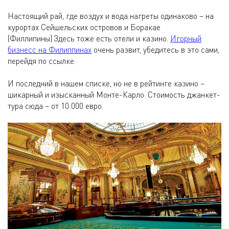
Настоящий рай, где воздух и вода нагреты одинаково – на
курортах Сейшельских островов и Боракае
(Филлипины).Здесь тоже есть отели и казино.
Игорный
бизнесс на Филиппинах
очень развит, убедитесь в это сами,
перейдя по ссылке.
И последний в нашем списке, но не в рейтинге казино –
шикарный и изысканный Монте-Карло. Стоимость джанкет-
тура сюда – от 10 000 евро.