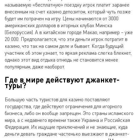
называемую «бесплатную» поездку игрок платит заранее
внесенным на счет казино депозитом, который чуть позже
будет им потрачен на игру. Цены начинаются от 3000
американских долларов в игорных клубах Минска
(Белоруссия). А в китайском городе Макао, например – уже
20 000. Предполагается, что эти деньги игрок потратит в
казино, что так на самом деле и бывает. Когда будущий
участник об этом узнает, то яркая реклама слегка блекнет,
однако этот вид отдыха отнюдь не становится менее
популярным, даже наоборот.
Где в мире действуют джанкет-
туры?
Большую часть туристов для казино поставляют
государства, где действуют ограничения для игорного
бизнеса, либо он вообще запрещен. Это страны исламского
мира, а с недавнего времени также Украина и Российская
Федерация. Их ищущие приключений и не знающие, куда
деньги девать граждане частенько выезжают в джанкет-