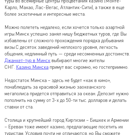
туры во всемирные центры процветания казино (Монте-
Карло, Макао, Лас-Вегас, Атлантик-Сити), а также в еще
более экзотичные и интересные места.
Можно полететь недалеко, если хочется только азартной
игры.Минск успешно занял нишу бюджетных туров, где Вы
избавлены от сложного прохождения порядка добывания
визы.С десяток заведений неплохого уровня, легкость
общения, недлинный путь — среди несомненных достоинств.
Джанкет-тур в Минск
выбирают многие жителы
СНГ.
Казино Минска
примут вас скромно, но гостеприимно.
Недостаток Минска – здесь не будет «как в кино»,
понаблюдать за красивой жизнью заокеанского
мегаполиса придется отправиться за океан. Депозит нужно
пополнить на сумму от 3-х до 50-ти тыс. долларов и делать
ставки от ста.
Столица и крупнейший город Киргизии – Бишкек и Армении
– Ереван тоже имеют казино, предлагающие посетить их
туристам. Условия почти не отличаются, но Вы сможете