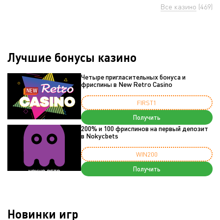
Все казино
(469)
Лучшие бонусы казино
Четыре пригласительных бонуса и
фриспины в New Retro Casino
FIRST1
Получить
200% и 100 фриспинов на первый депозит
в Nokycbets
WIN200
Получить
Новинки игр