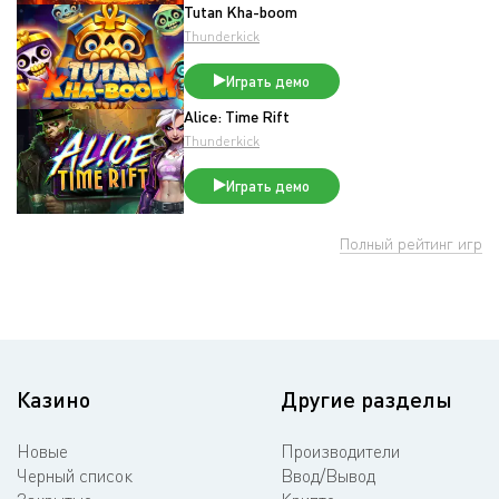
Tutan Kha-boom
Thunderkick
Играть демо
Alice: Time Rift
Thunderkick
Играть демо
Полный рейтинг игр
Казино
Другие разделы
Новые
Производители
Черный список
Ввод/Вывод