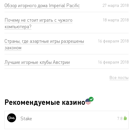
Обзор игорного дома Imperial Pacific
27 мартa 2018
Почему не стоит играть с чужого
18 мартa 2018
компьютера?
Страны, где азартные игры разрешены
16 февраля 2018
законом
Лучшие игорные клубы Австрии
16 февраля 2018
Все посты
Рекомендуемые казино
Stake
7.8