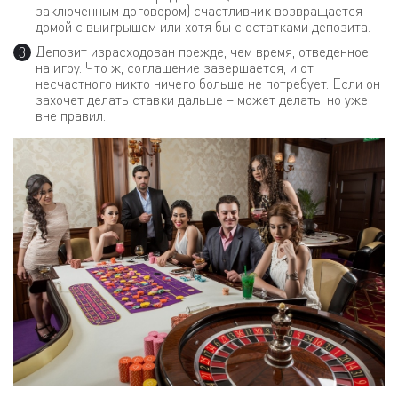
заключенным договором) счастливчик возвращается
домой с выигрышем или хотя бы с остатками депозита.
Депозит израсходован прежде, чем время, отведенное
на игру. Что ж, соглашение завершается, и от
несчастного никто ничего больше не потребует. Если он
захочет делать ставки дальше – может делать, но уже
вне правил.