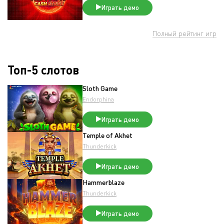
Играть демо
Полный рейтинг игр
Топ-5 слотов
Sloth Game
Endorphina
Играть демо
Temple of Akhet
Thunderkick
Играть демо
Hammerblaze
Thunderkick
Играть демо