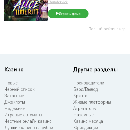
Thunderkick
Играть демо
Полный рейтинг игр
Казино
Другие разделы
Новые
Производители
Черный список
Ввод/Вывод
Закрытые
Крипто
Джекпоты
Живые платформы
Надежные
Агрегаторы
Игровые автоматы
Наземные
Честные онлайн казино
Казино месяца
Лучшие казино на рубли
Юрисдикции