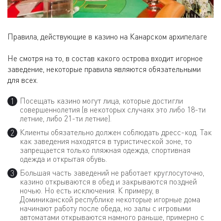
Правила, действующие в казино на Канарском архипелаге
Не смотря на то, в состав какого острова входит игорное
заведение, некоторые правила являются обязательными
для всех.
Посещать казино могут лица, которые достигли
совершеннолетия (в некоторых случаях это либо 18-ти
летние, либо 21-ти летние).
Клиенты обязательно должен соблюдать дресс-код. Так
как заведения находятся в туристической зоне, то
запрещается только пляжная одежда, спортивная
одежда и открытая обувь.
Большая часть заведений не работает круглосуточно,
казино открываются в обед и закрываются поздней
ночью. Но есть исключения. К примеру, в
Доминиканской республике некоторые игорные дома
начинают работу после обеда, но залы с игровыми
автоматами открываются намного раньше, примерно с