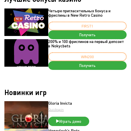
Четыре пригласительных бонуса и
фриспины в New Retro Casino
FIRST1
Получить
200% и 100 фриспинов на первый депозит
в Nokycbets
WIN200
Получить
Новинки игр
Gloria Invicta
Quickspin
Играть демо
Honeylock’s Pots