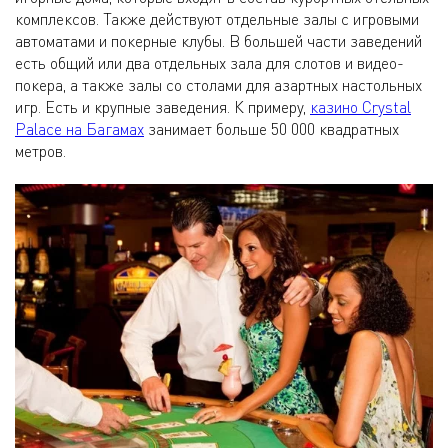
комплексов. Также действуют отдельные залы с игровыми
автоматами и покерные клубы. В большей части заведений
есть общий или два отдельных зала для слотов и видео-
покера, а также залы со столами для азартных настольных
игр. Есть и крупные заведения. К примеру,
казино Crystal
Palace на Багамах
занимает больше 50 000 квадратных
метров.