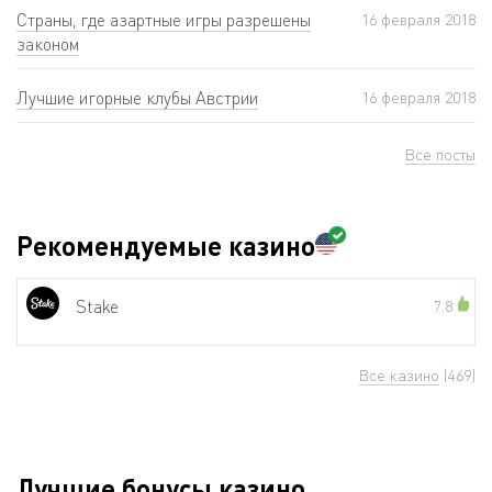
Страны, где азартные игры разрешены
16 февраля 2018
законом
Лучшие игорные клубы Австрии
16 февраля 2018
Все посты
Рекомендуемые казино
Stake
7.8
Все казино
(469)
Лучшие бонусы казино