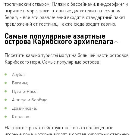
тропическим отдыхом. Пляжи с бассейнами, виндсерфинг и
ныряние в море, зажигательные дискотеки на песчаном
берегу - все эти развлечения входят в стандартный пакет
предложений от гостиниц. Также сюда входит казино.
Самые популярные азартные
острова Карибского архипелага
Посетить казино туристы могут на большей части островов
Карибского моря. Самые популярные острова:
Аруба;
Багамы;
Пуэрто-Рико;
Антигуа и Барбуда;
Доминикана;
Кюрасао.
На этих островах действуют не только полноценные
игорные дома, которые входят в состав курортных отельных