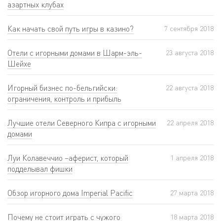
азартных клубах
Как начать свой путь игры в казино?
7 сентября 2018
Отели с игорными домами в Шарм-эль-
23 августа 2018
Шейхе
Игорный бизнес по-бельгийски:
22 августа 2018
ограничения, контроль и прибыль
Лучшие отели Северного Кипра с игорными
22 апреля 2018
домами
Луи Колавеччио –аферист, который
1 апреля 2018
подделывал фишки
Обзор игорного дома Imperial Pacific
27 мартa 2018
Почему не стоит играть с чужого
18 мартa 2018