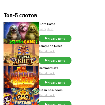
Топ-5 слотов
Sloth Game
Endorphina
Играть демо
Temple of Akhet
Thunderkick
Играть демо
Hammerblaze
Thunderkick
Играть демо
Tutan Kha-boom
Thunderkick
Играть демо