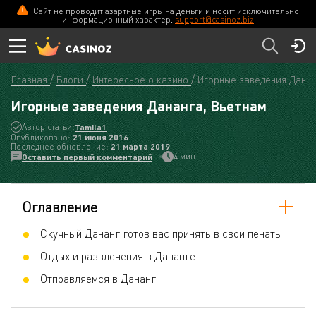
Сайт не проводит азартные игры на деньги и носит исключительно
информационный характер.
support@casinoz.biz
Главная
Блоги
Интересное о казино
Игорные заведения Данан
Игорные заведения Дананга, Вьетнам
Автор статьи:
Tamila1
Опубликовано:
21 июня 2016
Последнее обновление:
21 мартa 2019
4 мин.
Оставить первый комментарий
Оглавление
Скучный Дананг готов вас принять в свои пенаты
Отдых и развлечения в Дананге
Отправляемся в Дананг