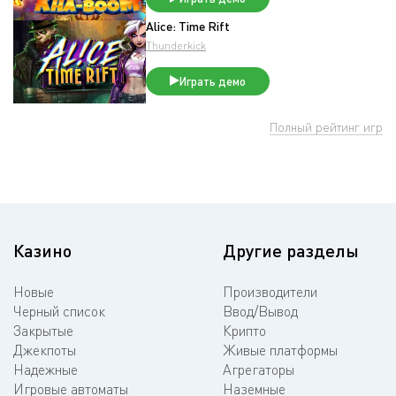
Alice: Time Rift
Thunderkick
Играть демо
Полный рейтинг игр
Казино
Другие разделы
Новые
Производители
Черный список
Ввод/Вывод
Закрытые
Крипто
Джекпоты
Живые платформы
Надежные
Агрегаторы
Игровые автоматы
Наземные