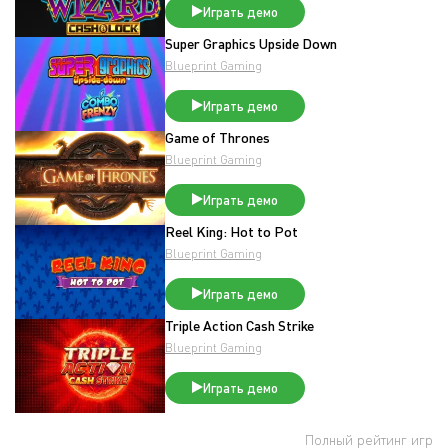
Играть демо
Super Graphics Upside Down
Blueprint Gaming
Играть демо
Game of Thrones
Blueprint Gaming
Играть демо
Reel King: Hot to Pot
Blueprint Gaming
Играть демо
Triple Action Cash Strike
Blueprint Gaming
Играть демо
Полный рейтинг игр