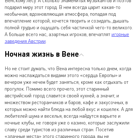
Венскому лесу. А сколько знаменитых музыкантов и поэтов
подарил миру этот город. В нем всегда царит какая-то
необычная, вдохновляющая атмосфера, попадая под
впечатление которой, хочется творить и созидать, дышать
полной грудью и ощущать себя частичкой чего-то великого.
А больше всего нас, азартных игроков, впечатлят
игорные
заведения Австрии
.
Ночная жизнь в Вене
Но не стоит думать, что Вена интересна только днем, когда
можно наслаждаться видами этого «сердца Европы» и
вечером уже нечем будет заняться, кроме как отдыхать от
прогулок. Помимо всего прочего, этот старинный
австрийский город славится своей кухней, а значит, и
множеством ресторанчиков и баров, кафе и закусочных, в
которых можно найти блюда на любой вкус и кошелек. А для
любителей шума и веселья, всегда найдутся варьете и
ночные клубы, не говоря уже о казино, которые заслужили
славу среди туристов из различных стран. Посетив
«злачные места» этого старинного города, вы не