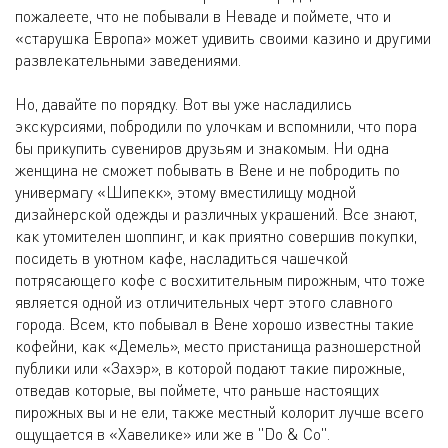
пожалеете, что не побывали в Неваде и поймете, что и
«старушка Европа» может удивить своими казино и другими
развлекательными заведениями.
Но, давайте по порядку. Вот вы уже насладились
экскурсиями, побродили по улочкам и вспомнили, что пора
бы прикупить сувениров друзьям и знакомым. Ни одна
женщина не сможет побывать в Вене и не побродить по
универмагу «Шипекк», этому вместилищу модной
дизайнерской одежды и различных украшений. Все знают,
как утомителен шоппинг, и как приятно совершив покупки,
посидеть в уютном кафе, насладиться чашечкой
потрясающего кофе с восхитительным пирожным, что тоже
является одной из отличительных черт этого славного
города. Всем, кто побывал в Вене хорошо известны такие
кофейни, как «Демель», место пристанища разношерстной
публики или «Захэр», в которой подают такие пирожные,
отведав которые, вы поймете, что раньше настоящих
пирожных вы и не ели, также местный колорит лучше всего
ощущается в «Хавелике» или же в "Do & Co".