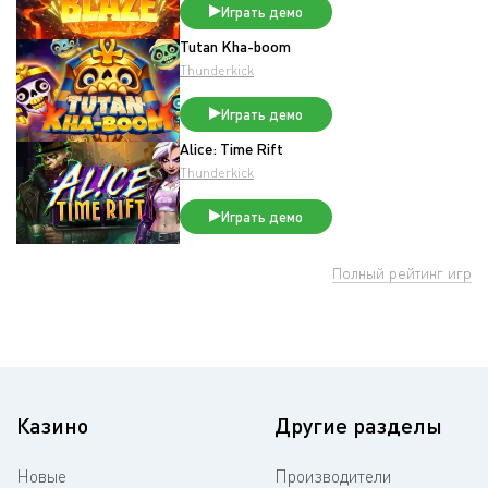
Играть демо
Tutan Kha-boom
Thunderkick
Играть демо
Alice: Time Rift
Thunderkick
Играть демо
Полный рейтинг игр
Казино
Другие разделы
Новые
Производители