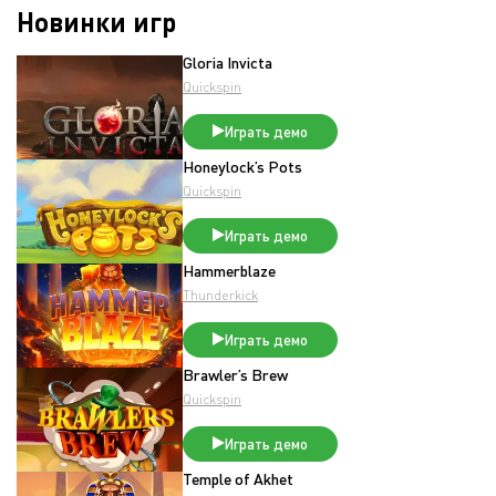
Новинки игр
Gloria Invicta
Quickspin
Играть демо
Honeylock’s Pots
Quickspin
Играть демо
Hammerblaze
Thunderkick
Играть демо
Brawler’s Brew
Quickspin
Играть демо
Temple of Akhet