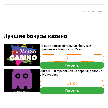
Все казино
(469)
Лучшие бонусы казино
Четыре пригласительных бонуса и
фриспины в New Retro Casino
FIRST1
Получить
200% и 100 фриспинов на первый депозит
в Nokycbets
WIN200
Получить