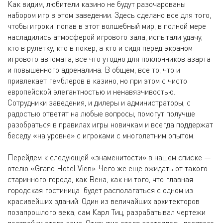
Как видим, любители казино не будут разочарованы
набором игр в этом заведении. Здесь сделано все для того,
чтобы игроки, попав в этот волшебный мир, в полной мере
насладились атмосферой игрового зала, испытали удачу,
кто в рулетку, кто в покер, а кто и сидя перед экраном
игрового автомата, все что угодно для поклонников азарта
и повышенного адреналина. В общем, все то, что и
привлекает гемблеров в казино, но при этом с чисто
европейской элегантностью и ненавязчивостью.
Сотрудники заведения, и дилеры и администраторы, с
радостью ответят на любые вопросы, помогут получше
разобраться в правилах игры новичкам и всегда поддержат
беседу «на уровне» с игроками с многолетним опытом.
Перейдем к следующей «знаменитости» в нашем списке —
отелю «Grand Hotel Vien». Чего же еще ожидать от такого
старинного города, как Вена, как ни того, что главная
городская гостиница будет располагаться с одном из
красивейших зданий. Один из величайших архитекторов
позапрошлого века, сам Карл Тиц, разрабатывал чертежи
постройки этого дома. Открытие отеля состоялось десятого