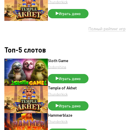
Thunderkick
Играть демо
Полный рейтинг игр
Топ-5 слотов
Sloth Game
Endorphina
Играть демо
Temple of Akhet
Thunderkick
Играть демо
Hammerblaze
Thunderkick