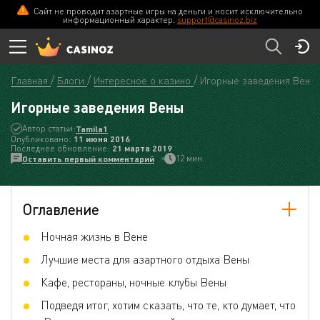
Сайт не проводит азартные игры на деньги и носит исключительно
информационный характер.
support@casinoz.biz
Главная
Блоги
Интересное о казино
Игорные заведения Вены
Игорные заведения Вены
Автор статьи:
Tamila1
Опубликовано:
11 июня 2016
Последнее обновление:
21 мартa 2019
12 мин.
Оставить первый комментарий
Оглавление
Ночная жизнь в Вене
Лучшие места для азартного отдыха Вены
Кафе, рестораны, ночные клубы Вены
Подведя итог, хотим сказать, что те, кто думает, что