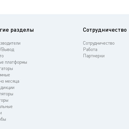
гие разделы
Сотрудничество
зводители
Сотрудничество
/Вывод
Работа
то
Партнерки
е платформы
гаторы
мные
но месяца
дикции
ляторы
торы
льные
и
обы