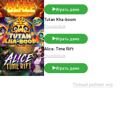
Играть демо
Tutan Kha-boom
Thunderkick
Играть демо
Alice: Time Rift
Thunderkick
Играть демо
Полный рейтинг игр