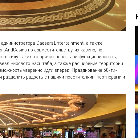
 администратора CaesarsEntertainment, а также
rtAndCasino по совместительству, их казино, по
е в силу каких-то причин перестали функционировать,
везд мирового масштаба, а также расширение территории
зможность уверенно идти вперед. Празднование 50-ти-
и разделить радость с нашими посетителями, партнерами и