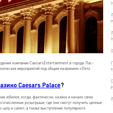
о
Л
и
Л
п
О
ведения компании CaesarsEntertainment в городе Лас-
П
матических мероприятий под общим названием «Лето
к
С
азино Caesars Palace
?
р
ние юбилея, когда, фактически, казино и начало свою
Л
огочисленные розыгрыши, где они смогут получить ценные
р-шоу и салют, а также выступление популярного