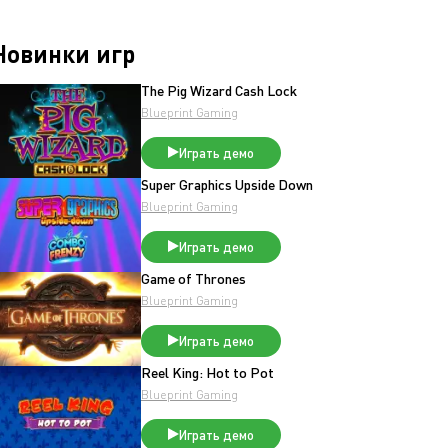
Новинки игр
The Pig Wizard Cash Lock
Blueprint Gaming
Играть демо
Super Graphics Upside Down
Blueprint Gaming
Играть демо
Game of Thrones
Blueprint Gaming
Играть демо
Reel King: Hot to Pot
Blueprint Gaming
Играть демо