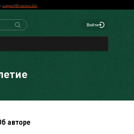
р.
support@casinoz.biz
Войти
-летие
Об авторе