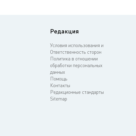
Редакция
Условия использования и
Ответственность сторон
Политика в отношении
обработки персональных
данных
Помощь
Контакты
Редакционные стандарты
Sitemap