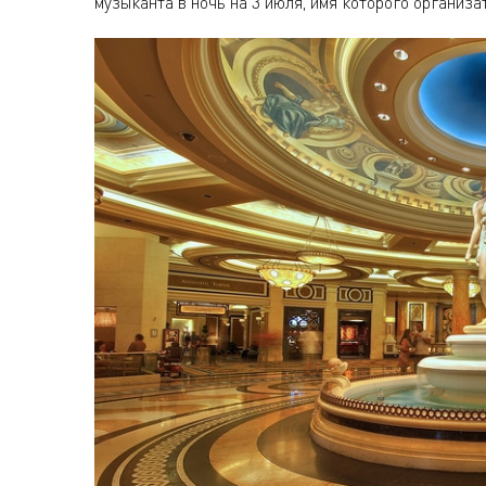
музыканта в ночь на 3 июля, имя которого организа