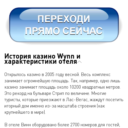
История казино Wynn и
характеристики отеля
Открылось казино в 2005 году весной. Весь комплекс
занимает огромнейшую площадь. Так, например, одно лишь
казино занимает площадь около 10200 квадратных метров.
Это рекорд на бульваре Стрип по величине. Многие
туристы, которые приезжают в Лас-Вегас, жаждут посетить
игорный дом именно из-за масштаба строения (как
крупнейшего в мире).
В отеле Винн оборудовано более 2700 номеров для гостей,