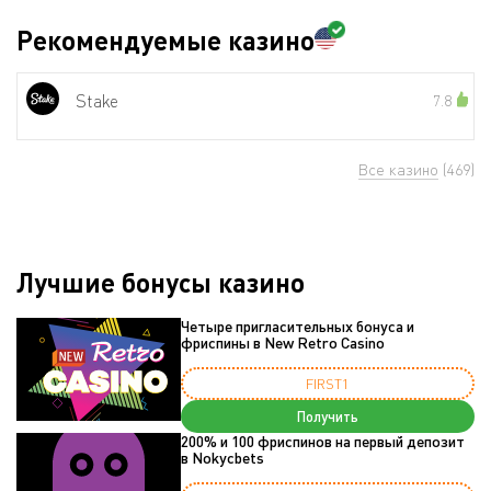
Рекомендуемые казино
Stake
7.8
Все казино
(469)
Лучшие бонусы казино
Четыре пригласительных бонуса и
фриспины в New Retro Casino
FIRST1
Получить
200% и 100 фриспинов на первый депозит
в Nokycbets