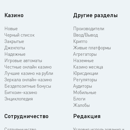
Казино
Другие разделы
Новые
Производители
Черный список
Ввод/Вывод
Закрытые
Крипто
Джекпоты
Живые платформы
Надежные
Агрегаторы
Игровые автоматы
Наземные
Честные онлайн казино
Казино месяца
Лучшие казино на рубли
Юрисдикции
Зеркала онлайн-казино
Регуляторы
Бездепозитные бонусы
Аудиторы
Биткоин-казино
Мобильные
Энциклопедия
Блоги
Жалобы
Сотрудничество
Редакция
Сотрудничество
Условия использования и