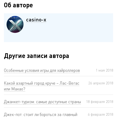
Об авторе
casino-x
Другие записи автора
Особенные условия игры для хайроллеров
1 мая 2018
Какой азартный город круче – Лас-Вегас
26 апреля 2018
или Макао?
Джанкет-туризм: самые доступные страны
18 февраля 2018
Джек-пот: стоит ли бороться за главный
6 февраля 2018