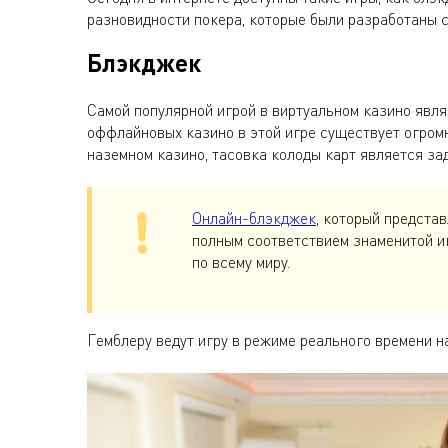
разновидности покера, которые были разработаны с
Блэкджек
Самой популярной игрой в виртуальном казино явля
оффлайновых казино в этой игре существует огромно
наземном казино, тасовка колоды карт является за
Онлайн-блэкджек
, который представ
полным соответствием знаменитой и
по всему миру.
Гемблеру ведут игру в режиме реального времени н