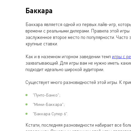
Баккара
Баккара является одной из первых лайв-игр, котор
времени с реальными дилерами. Правила этой игры 
заслуженное второе место по популярности. Часто 
крупные ставки.
Как и в наземном игорном заведении темп
игры с р
захватывающий. Для игры вам не нужно иметь какие
подходит идеально широкой аудитории.
Существует много разновидностей этой игры. К прим
"Пунто-Банко";
"Мини-Баккара";
"Баккара Супер 6".
Кстати, последняя разновидности набирает все бо