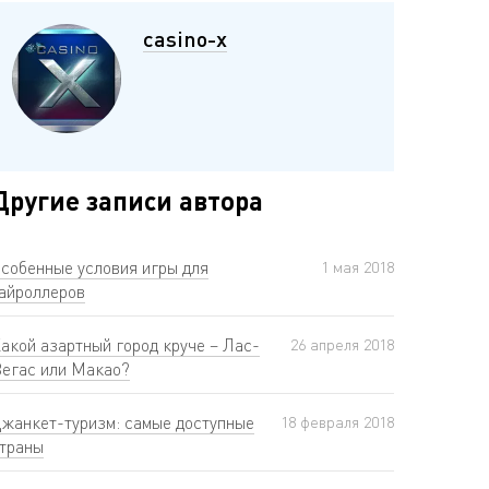
casino-x
Другие записи автора
собенные условия игры для
1 мая 2018
айроллеров
акой азартный город круче – Лас-
26 апреля 2018
егас или Макао?
жанкет-туризм: самые доступные
18 февраля 2018
траны