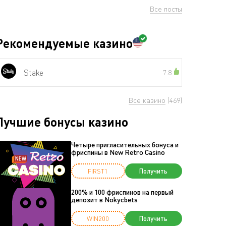
Все посты
Рекомендуемые казино
Stake
7.8
Все казино
(469)
Лучшие бонусы казино
Четыре пригласительных бонуса и
фриспины в New Retro Casino
FIRST1
Получить
200% и 100 фриспинов на первый
депозит в Nokycbets
WIN200
Получить