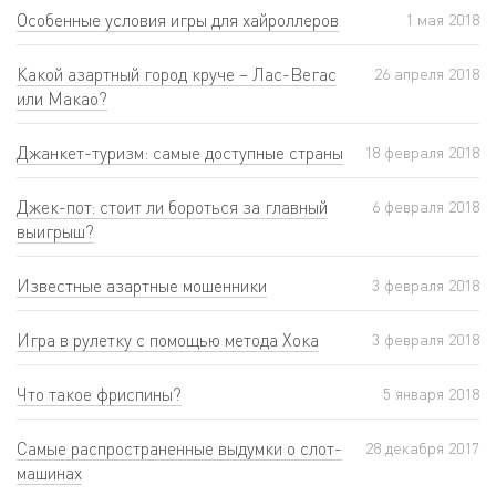
Особенные условия игры для хайроллеров
1 мая 2018
Какой азартный город круче – Лас-Вегас
26 апреля 2018
или Макао?
Джанкет-туризм: самые доступные страны
18 февраля 2018
Джек-пот: стоит ли бороться за главный
6 февраля 2018
выигрыш?
Известные азартные мошенники
3 февраля 2018
Игра в рулетку с помощью метода Хока
3 февраля 2018
Что такое фриспины?
5 января 2018
Самые распространенные выдумки о слот-
28 декабря 2017
машинах