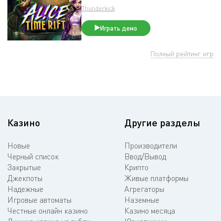
Thunderkick
Играть демо
Полный рейтинг игр
Казино
Другие разделы
Новые
Производители
Черный список
Ввод/Вывод
Закрытые
Крипто
Джекпоты
Живые платформы
Надежные
Агрегаторы
Игровые автоматы
Наземные
Честные онлайн казино
Казино месяца