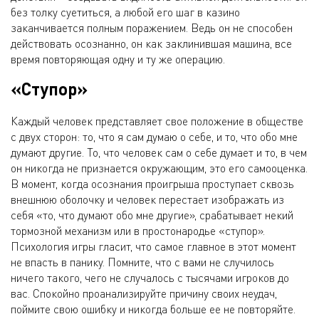
без толку суетиться, а любой его шаг в казино
заканчивается полным поражением. Ведь он не способен
действовать осознанно, он как заклинившая машина, все
время повторяющая одну и ту же операцию.
«Ступор»
Каждый человек представляет свое положение в обществе
с двух сторон: то, что я сам думаю о себе, и то, что обо мне
думают другие. То, что человек сам о себе думает и то, в чем
он никогда не признается окружающим, это его самооценка.
В момент, когда осознания проигрыша проступает сквозь
внешнюю оболочку и человек перестает изображать из
себя «то, что думают обо мне другие», срабатывает некий
тормозной механизм или в простонародье «ступор».
Психология игры гласит, что самое главное в этот момент
не впасть в панику. Помните, что с вами не случилось
ничего такого, чего не случалось с тысячами игроков до
вас. Спокойно проанализируйте причину своих неудач,
поймите свою ошибку и никогда больше ее не повторяйте.