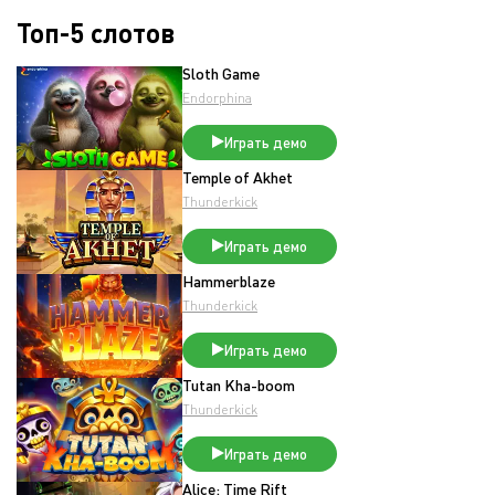
Топ-5 слотов
Sloth Game
Endorphina
Играть демо
Temple of Akhet
Thunderkick
Играть демо
Hammerblaze
Thunderkick
Играть демо
Tutan Kha-boom
Thunderkick
Играть демо
Alice: Time Rift