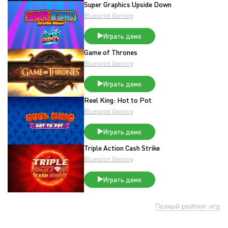
Super Graphics Upside Down
Blueprint Gaming
Играть демо
Game of Thrones
Blueprint Gaming
Играть демо
Reel King: Hot to Pot
Blueprint Gaming
Играть демо
Triple Action Cash Strike
Blueprint Gaming
Играть демо
Полный рейтинг игр