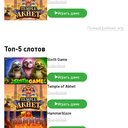
Thunderkick
Играть демо
Полный рейтинг игр
Топ-5 слотов
Sloth Game
Endorphina
Играть демо
Temple of Akhet
Thunderkick
Играть демо
Hammerblaze
Thunderkick