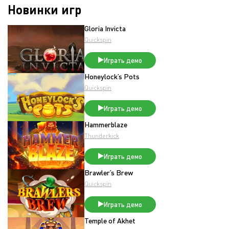
Новинки игр
Gloria Invicta
Quickspin
Играть демо
Honeylock’s Pots
Quickspin
Играть демо
Hammerblaze
Thunderkick
Играть демо
Brawler’s Brew
Quickspin
Играть демо
Temple of Akhet