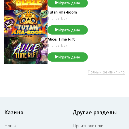
Играть демо
Tutan Kha-boom
Thunderkick
Играть демо
Alice: Time Rift
Thunderkick
Играть демо
Полный рейтинг игр
Казино
Другие разделы
Новые
Производители