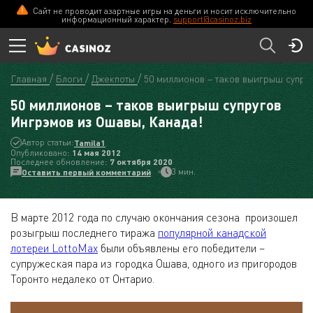
Сайт не проводит азартные игры на деньги и носит исключительно
информационный характер.
support@casinoz.biz
Главная
Блоги
Джекпоты
50 миллионов – таков выигрыш супру
50 миллионов – таков выигрыш супругов
Ингрэмов из Ошавы, Канада!
Автор статьи:
Tamila1
Опубликовано:
14 мая 2012
Последнее обновление:
7 октября 2020
3 мин.
Оставить первый комментарий
В марте 2012 года по случаю окончания сезона произошел
розыгрыш последнего тиража
популярной канадской
лотереи LottoMax
были объявлены его победители –
супружеская пара из городка Ошава, одного из пригородов
Торонто недалеко от Онтарио.