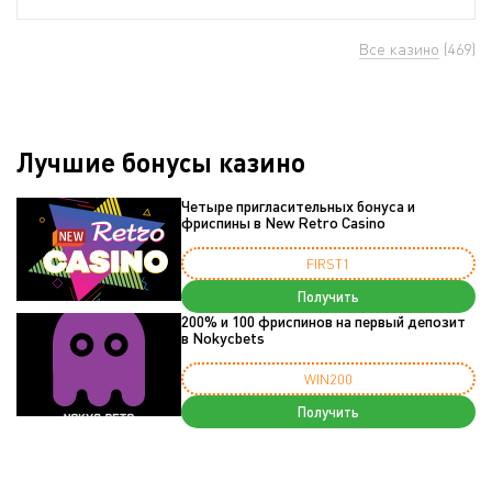
Все казино
(469)
Лучшие бонусы казино
Четыре пригласительных бонуса и
фриспины в New Retro Casino
FIRST1
Получить
200% и 100 фриспинов на первый депозит
в Nokycbets
WIN200
Получить