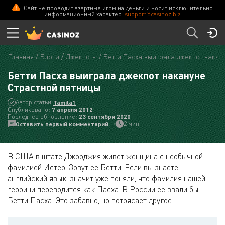
Сайт не проводит азартные игры на деньги и носит исключительно
информационный характер.
support@casinoz.biz
Главная
Блоги
Джекпоты
Бетти Пасха выиграла джекпот накан
Бетти Пасха выиграла джекпот накануне
Страстной пятницы
Автор статьи:
Tamila1
Опубликовано:
7 апреля 2012
Последнее обновление:
23 сентября 2020
2 мин.
Оставить первый комментарий
В США в штате Джорджия живет женщина с необычной
фамилией Истер. Зовут ее Бетти. Если вы знаете
английский язык, значит уже поняли, что фамилия нашей
героини переводится как Пасха. В России ее звали бы
Бетти Пасха. Это забавно, но потрясает другое.