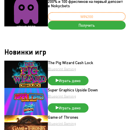
200% и 100 фриспинов на первый депозит
в Nokycbets
WIN200
Получить
Новинки игр
The Pig Wizard Cash Lock
Blueprint Gaming
Играть демо
Super Graphics Upside Down
Blueprint Gaming
Играть демо
Game of Thrones
Blueprint Gaming