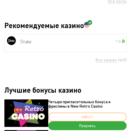
Все посты
Рекомендуемые казино
Stake
7.8
Все казино
(469)
Лучшие бонусы казино
Четыре пригласительных бонуса и
фриспины в New Retro Casino
FIRST1
Получить