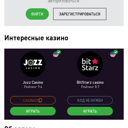
авторизоваться:
ВОЙТИ
ЗАРЕГИСТРИРОВАТЬСЯ
Интересные казино
Jozz Casino
BitStarz casino
Рейтинг 9.4
Рейтинг 8.7
CASINOZ
КОД НЕ НУЖЕН
ИГРАТЬ
ИГРАТЬ