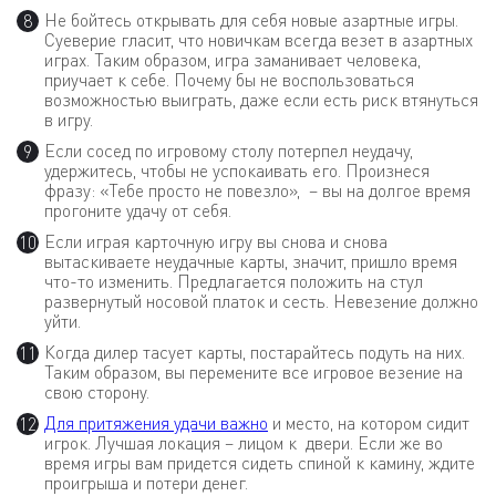
Не бойтесь открывать для себя новые азартные игры.
Суеверие гласит, что новичкам всегда везет в азартных
играх. Таким образом, игра заманивает человека,
приучает к себе. Почему бы не воспользоваться
возможностью выиграть, даже если есть риск втянуться
в игру.
Если сосед по игровому столу потерпел неудачу,
удержитесь, чтобы не успокаивать его. Произнеся
фразу: «Тебе просто не повезло», – вы на долгое время
прогоните удачу от себя.
Если играя карточную игру вы снова и снова
вытаскиваете неудачные карты, значит, пришло время
что-то изменить. Предлагается положить на стул
развернутый носовой платок и сесть. Невезение должно
уйти.
Когда дилер тасует карты, постарайтесь подуть на них.
Таким образом, вы перемените все игровое везение на
свою сторону.
Для притяжения удачи важно
и место, на котором сидит
игрок. Лучшая локация – лицом к двери. Если же во
время игры вам придется сидеть спиной к камину, ждите
проигрыша и потери денег.