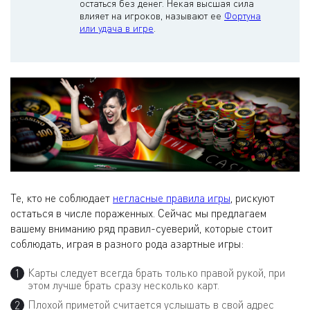
остаться без денег. Некая высшая сила
влияет на игроков, называют ее
Фортуна
или удача в игре
.
Те, кто не соблюдает
негласные правила игры
, рискуют
остаться в числе пораженных. Сейчас мы предлагаем
вашему вниманию ряд правил-суеверий, которые стоит
соблюдать, играя в разного рода азартные игры:
Карты следует всегда брать только правой рукой, при
этом лучше брать сразу несколько карт.
Плохой приметой считается услышать в свой адрес