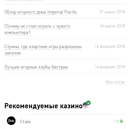
Обзор игорного дома Imperial Pacific
27 мартa 2018
Почему не стоит играть с чужого
18 мартa 2018
компьютера?
Страны, где азартные игры разрешены
16 февраля 2018
законом
Лучшие игорные клубы Австрии
16 февраля 2018
Все посты
Рекомендуемые казино
Stake
7.8