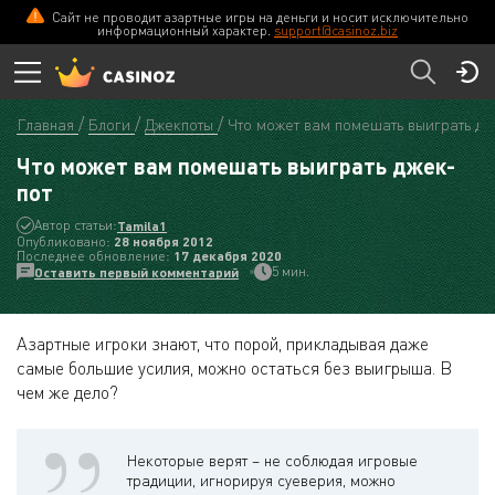
Сайт не проводит азартные игры на деньги и носит исключительно
информационный характер.
support@casinoz.biz
Главная
Блоги
Джекпоты
Что может вам помешать выиграть дж
Что может вам помешать выиграть джек-
пот
Автор статьи:
Tamila1
Опубликовано:
28 ноября 2012
Последнее обновление:
17 декабря 2020
5 мин.
Оставить первый комментарий
Азартные игроки знают, что порой, прикладывая даже
самые большие усилия, можно остаться без выигрыша. В
чем же дело?
Некоторые верят – не соблюдая игровые
традиции, игнорируя суеверия, можно