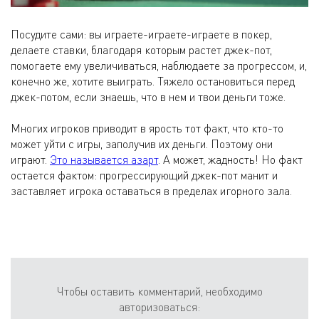
Посудите сами: вы играете-играете-играете в покер,
делаете ставки, благодаря которым растет джек-пот,
помогаете ему увеличиваться, наблюдаете за прогрессом, и,
конечно же, хотите выиграть. Тяжело остановиться перед
джек-потом, если знаешь, что в нем и твои деньги тоже.
Многих игроков приводит в ярость тот факт, что кто-то
может уйти с игры, заполучив их деньги. Поэтому они
играют.
Это называется азарт
. А может, жадность! Но факт
остается фактом: прогрессирующий джек-пот манит и
заставляет игрока оставаться в пределах игорного зала.
Чтобы оставить комментарий, необходимо
авторизоваться: