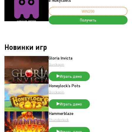
в Nokycbets
WIN200
Получить
Новинки игр
Gloria Invicta
Quickspin
Играть демо
Honeylock’s Pots
Quickspin
Играть демо
Hammerblaze
Thunderkick
Играть демо