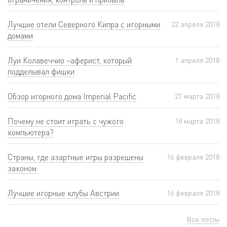
Лучшие отели Северного Кипра с игорными
22 апреля 2018
домами
Луи Колавеччио –аферист, который
1 апреля 2018
подделывал фишки
Обзор игорного дома Imperial Pacific
27 мартa 2018
Почему не стоит играть с чужого
18 мартa 2018
компьютера?
Страны, где азартные игры разрешены
16 февраля 2018
законом
Лучшие игорные клубы Австрии
16 февраля 2018
Все посты