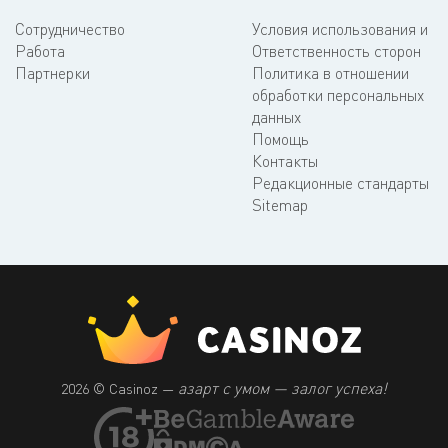
Сотрудничество
Условия использования и
Работа
Ответственность сторон
Партнерки
Политика в отношении
обработки персональных
данных
Помощь
Контакты
Редакционные стандарты
Sitemap
азарт с умом — залог успеха!
2026 © Casinoz —