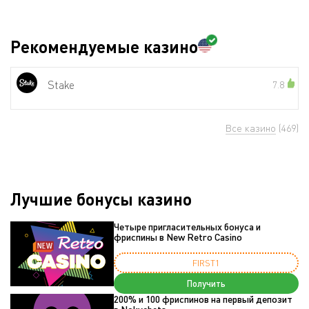
Рекомендуемые казино
Stake
7.8
Все казино
(469)
Лучшие бонусы казино
Четыре пригласительных бонуса и
фриспины в New Retro Casino
FIRST1
Получить
200% и 100 фриспинов на первый депозит