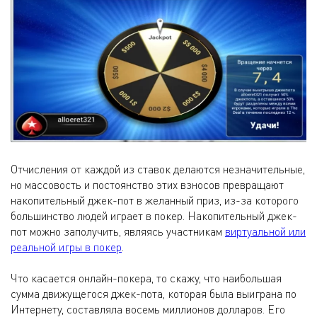
Отчисления от каждой из ставок делаются незначительные,
но массовость и постоянство этих взносов превращают
накопительный джек-пот в желанный приз, из-за которого
большинство людей играет в покер. Накопительный джек-
пот можно заполучить, являясь участникам
виртуальной или
реальной игры в покер
.
Что касается онлайн-покера, то скажу, что наибольшая
сумма движущегося джек-пота, которая была выиграна по
Интернету, составляла восемь миллионов долларов. Его