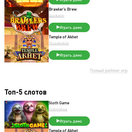
Brawler’s Brew
Quickspin
Играть демо
Temple of Akhet
Thunderkick
Играть демо
Полный рейтинг игр
Топ-5 слотов
Sloth Game
Endorphina
Играть демо
Temple of Akhet