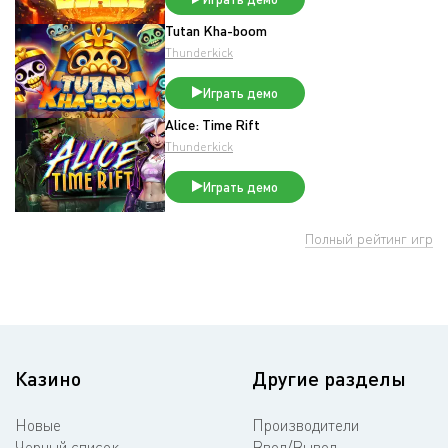
Tutan Kha-boom
Thunderkick
Играть демо
Alice: Time Rift
Thunderkick
Играть демо
Полный рейтинг игр
Казино
Другие разделы
Новые
Производители
Черный список
Ввод/Вывод