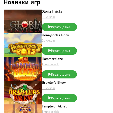
Новинки игр
Gloria Invicta
Quickspin
Играть демо
Honeylock’s Pots
Quickspin
Играть демо
Hammerblaze
Thunderkick
Играть демо
Brawler’s Brew
Quickspin
Играть демо
Temple of Akhet
Thunderkick