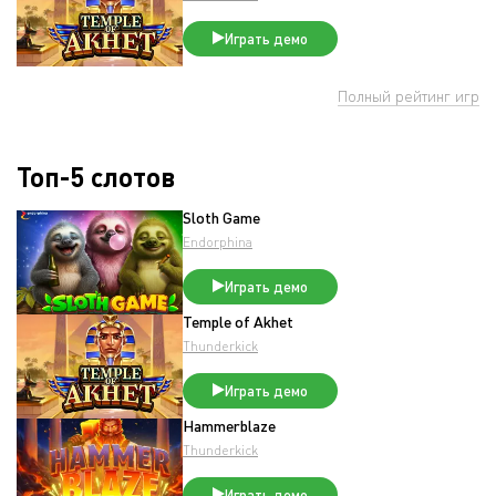
Играть демо
Полный рейтинг игр
Топ-5 слотов
Sloth Game
Endorphina
Играть демо
Temple of Akhet
Thunderkick
Играть демо
Hammerblaze
Thunderkick
Играть демо