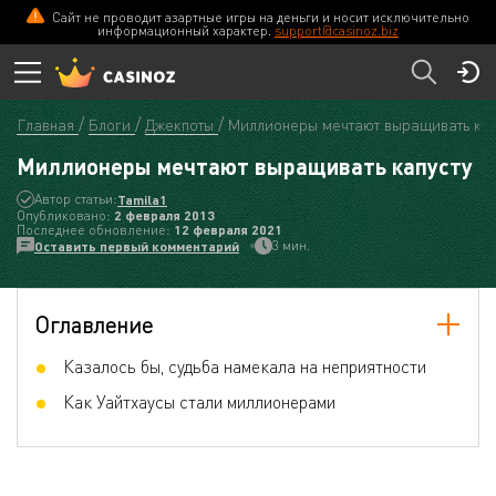
Сайт не проводит азартные игры на деньги и носит исключительно
информационный характер.
support@casinoz.biz
Главная
Блоги
Джекпоты
Миллионеры мечтают выращивать кап
Миллионеры мечтают выращивать капусту
Автор статьи:
Tamila1
Опубликовано:
2 февраля 2013
Последнее обновление:
12 февраля 2021
3 мин.
Оставить первый комментарий
Оглавление
Казалось бы, судьба намекала на неприятности
Как Уайтхаусы стали миллионерами