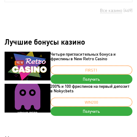
Все казино
(469)
Лучшие бонусы казино
Четыре пригласительных бонуса и
фриспины в New Retro Casino
FIRST1
Получить
200% и 100 фриспинов на первый депозит
в Nokycbets
WIN200
Получить