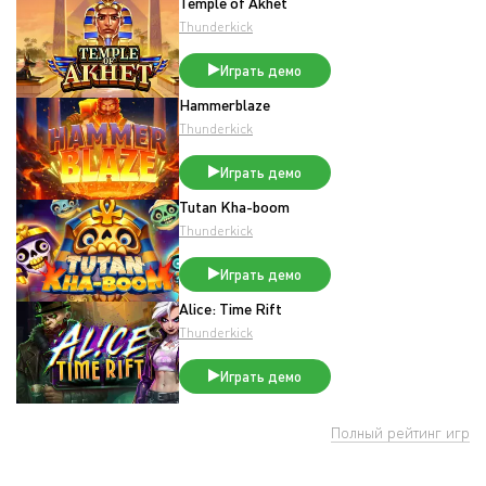
Temple of Akhet
Thunderkick
Играть демо
Hammerblaze
Thunderkick
Играть демо
Tutan Kha-boom
Thunderkick
Играть демо
Alice: Time Rift
Thunderkick
Играть демо
Полный рейтинг игр