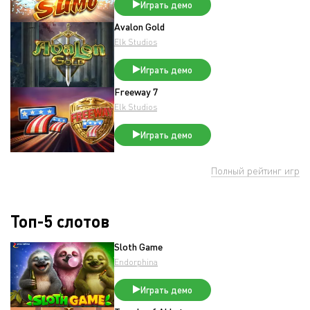
Играть демо
Avalon Gold
Elk Studios
Играть демо
Freeway 7
Elk Studios
Играть демо
Полный рейтинг игр
Топ-5 слотов
Sloth Game
Endorphina
Играть демо