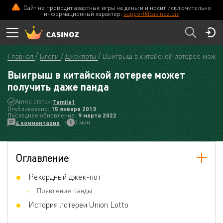
Сайт не проводит азартные игры на деньги и носит исключительно
информационный характер.
support@casinoz.biz
Главная
Блоги
Джекпоты
Выигрыш в китайской лотерее может 
Выигрыш в китайской лотерее может
получить даже панда
Автор статьи:
Tamila1
Опубликовано:
15 января 2013
Последнее обновление:
9 мартa 2022
3 мин.
4 комментария
Оглавление
Рекордный джек-пот
Появление панды
История лотереи Union Lotto