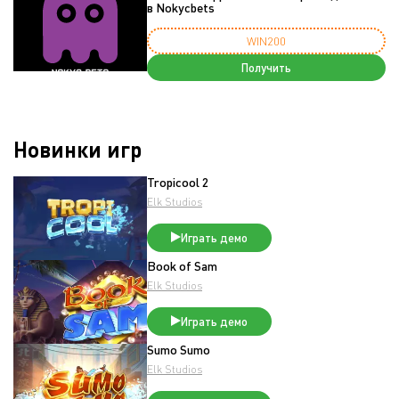
в Nokycbets
WIN200
Получить
Новинки игр
Tropicool 2
Elk Studios
Играть демо
Book of Sam
Elk Studios
Играть демо
Sumo Sumo
Elk Studios