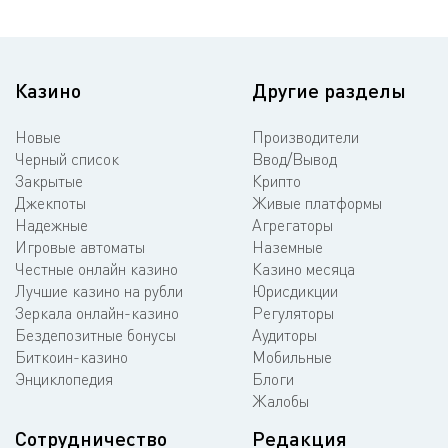
Казино
Другие разделы
Новые
Производители
Черный список
Ввод/Вывод
Закрытые
Крипто
Джекпоты
Живые платформы
Надежные
Агрегаторы
Игровые автоматы
Наземные
Честные онлайн казино
Казино месяца
Лучшие казино на рубли
Юрисдикции
Зеркала онлайн-казино
Регуляторы
Бездепозитные бонусы
Аудиторы
Биткоин-казино
Мобильные
Энциклопедия
Блоги
Жалобы
Сотрудничество
Редакция