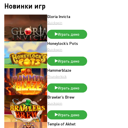
Новинки игр
Gloria Invicta
Quickspin
Играть демо
Honeylock’s Pots
Quickspin
Играть демо
Hammerblaze
Thunderkick
Играть демо
Brawler’s Brew
Quickspin
Играть демо
Temple of Akhet