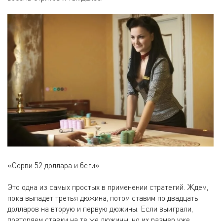
«Сорви 52 доллара и беги»
Это одна из самых простых в применении стратегий. Ждем,
пока выпадет третья дюжина, потом ставим по двадцать
долларов на вторую и первую дюжины. Если выиграли,
повторяем ставки на те же дюжины, но их размер уже