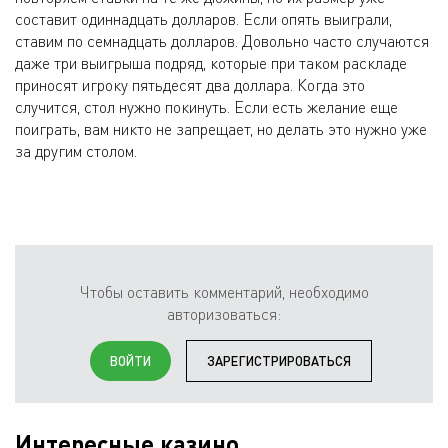
составит одиннадцать долларов. Если опять выиграли,
ставим по семнадцать долларов. Довольно часто случаются
даже три выигрыша подряд, которые при таком раскладе
приносят игроку пятьдесят два доллара. Когда это
случится, стол нужно покинуть. Если есть желание еще
поиграть, вам никто не запрещает, но делать это нужно уже
за другим столом.
Чтобы оставить комментарий, необходимо
авторизоваться:
ВОЙТИ
ЗАРЕГИСТРИРОВАТЬСЯ
Интересные казино