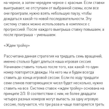
на черное, а затем чередуем черное с красным. Если ставки
выигрывают, не отступаем от выбранной схемы, если все
они проиграли, нужно взять небольшую паузу, чтобы
дождаться какой-то новой последовательности. Эту
систему ставок можно использовать в комплексе с
прогрессией. После каждого выигрыша ставку повышаем, а
после проигрыша – уменьшаем.
«Ждем тройку»
Рассчитана данная стратегия на тридцать семь вращений,
именно столько будет длиться наша игровая сессия.
Начинаем ставить только после того, как какой-то один
номер повторится дважды. На него мы и будем всегда
ставить до конца игровой сессии. Если по ходу тридцати
семи спинов повторяющихся чисел будет несколько, нужно
ставить на все. Система ставок «ждем тройку» основана на
принципе 2/3. В соответствии с ним, не более двадцати
четырех разных номеров могут выпасть за одну игровую
сессию, получается, что три раза и чаще повторяется треть