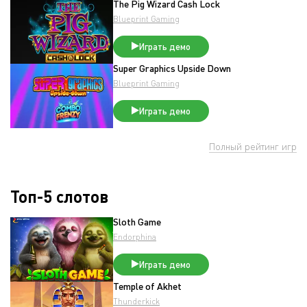
The Pig Wizard Cash Lock
Blueprint Gaming
Играть демо
Super Graphics Upside Down
Blueprint Gaming
Играть демо
Полный рейтинг игр
Топ-5 слотов
Sloth Game
Endorphina
Играть демо
Temple of Akhet
Thunderkick