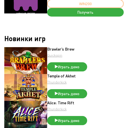
WIN200
Получить
Новинки игр
Brawler’s Brew
Quickspin
Играть демо
Temple of Akhet
Thunderkick
Играть демо
Alice: Time Rift
Thunderkick
Играть демо