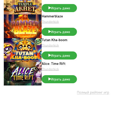
Играть демо
Hammerblaze
Thunderkick
Играть демо
Tutan Kha-boom
Thunderkick
Играть демо
Alice: Time Rift
Thunderkick
Играть демо
Полный рейтинг игр