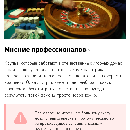
Мнение профессионалов
Крупье, которые работают в отечественных игорных домах,
в один голос утверждают, что от диаметра шарика
полностью зависит и его вес, а, следовательно, и скорость
вращения. Однако игрок имеет право выбора, с каким
шариком он будет играть. Естественно, предугадать
результаты такой замены просто невозможно.
Все азартные игроки по большому счету
люди очень суеверные, поэтому множество
их предрассудков связаны с каждым
видом рулеточных шариков.