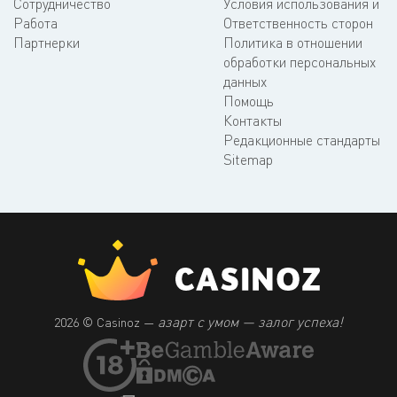
Сотрудничество
Условия использования и
Работа
Ответственность сторон
Партнерки
Политика в отношении
обработки персональных
данных
Помощь
Контакты
Редакционные стандарты
Sitemap
азарт с умом — залог успеха!
2026 © Casinoz —