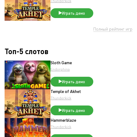
Thunderkick
Играть демо
Полный рейтинг игр
Топ-5 слотов
Sloth Game
Endorphina
Играть демо
Temple of Akhet
Thunderkick
Играть демо
Hammerblaze
Thunderkick