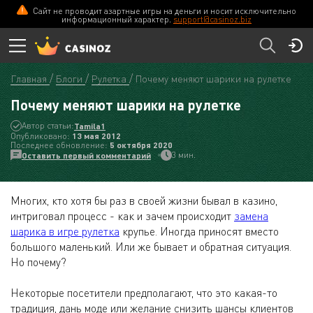
Сайт не проводит азартные игры на деньги и носит исключительно
информационный характер.
support@casinoz.biz
Главная
Блоги
Рулетка
Почему меняют шарики на рулетке
Почему меняют шарики на рулетке
Автор статьи:
Tamila1
Опубликовано:
13 мая 2012
Последнее обновление:
5 октября 2020
3 мин.
Оставить первый комментарий
Многих, кто хотя бы раз в своей жизни бывал в казино,
интриговал процесс - как и зачем происходит
замена
шарика в игре рулетка
крупье. Иногда приносят вместо
большого маленький. Или же бывает и обратная ситуация.
Но почему?
Некоторые посетители предполагают, что это какая-то
традиция, дань моде или желание снизить шансы клиентов