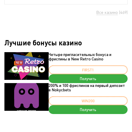
Все казино
(469)
Лучшие бонусы казино
Четыре пригласительных бонуса и
фриспины в New Retro Casino
FIRST1
Получить
200% и 100 фриспинов на первый депозит
в Nokycbets
WIN200
Получить