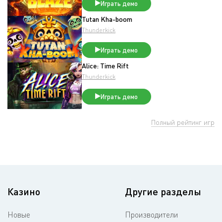
Играть демо
Tutan Kha-boom
Thunderkick
Играть демо
Alice: Time Rift
Thunderkick
Играть демо
Полный рейтинг игр
Казино
Другие разделы
Новые
Производители