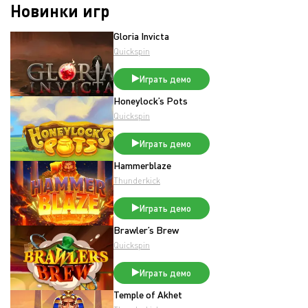
Новинки игр
Gloria Invicta
Quickspin
Играть демо
Honeylock’s Pots
Quickspin
Играть демо
Hammerblaze
Thunderkick
Играть демо
Brawler’s Brew
Quickspin
Играть демо
Temple of Akhet