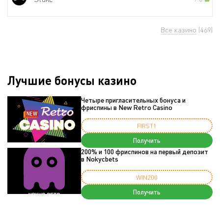
Все казино
(469)
Лучшие бонусы казино
Четыре пригласительных бонуса и
фриспины в New Retro Casino
FIRST1
Получить
200% и 100 фриспинов на первый депозит
в Nokycbets
WIN200
Получить