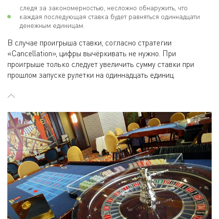
следя за закономерностью, несложно обнаружить, что
каждая последующая ставка будет равняться одиннадцати
денежным единицам.
В случае проигрыша ставки, согласно стратегии
«Cancellation», цифры вычёркивать не нужно. При
проигрыше только следует увеличить сумму ставки при
прошлом запуске рулетки на одиннадцать единиц.