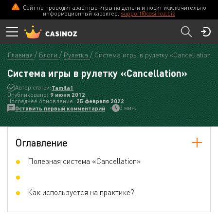
Сайт не проводит азартные игры на деньги и носит исключительно
информационный характер.
support@casinoz.biz
Главная
Блоги
Рулетка
Система игры в рулетку «Cancellation»
Система игры в рулетку «Cancellation»
Автор статьи:
Tamila1
Опубликовано:
9 июня 2012
Последнее обновление:
25 февраля 2022
3 мин.
Оставить первый комментарий
Оглавление
Полезная система «Cancellation»
Как используется на практике?