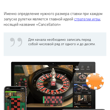
Именно определение нужного размера ставки при каждом
запуске рулетки является главной идеей
стратегии игры
,
носящей название «Cancellation».
Для начала необходимо записать перед
собой числовой ряд от одного и до десяти.