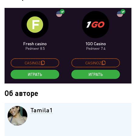
Fresh casino
1GO Casino
Рейтинг 8.5
Рейтинг 7.4
CASINOZ
CASINOZ
ИГРАТЬ
ИГРАТЬ
Об авторе
Tamila1