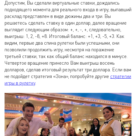
Допустим, Вы сделали виртуальные ставки, дождались
подходящего момента для реального входа в игру, выпавший
расклад представлен в виде дюжины два и три. Вы
решаетесь сделать ставку в один доллар, далее вращение
выглядит следующим образом: +, +, -, +, следовательно,
выигрыш: 1, 2, -8, +8. Итоговый баланс: +1, +3, -5, +3. Как
видим, первые два спина рулетки были успешными, они
позволили продолжить игру, несмотря на поражение
третьей ставки, так как общий баланс находился в минусе.
Четвертое вращение принесло Вам выигрыш восемь
долларов, сделав итоговый результат три доллара. Если вам
не подойдет стратегия «Зона», попробуйте другие
стратегии
игры в рулетку
.