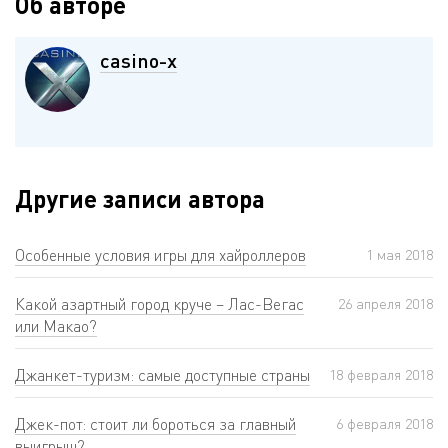
Об авторе
casino-x
Другие записи автора
Особенные условия игры для хайроллеров
1 мая 2018
Какой азартный город круче – Лас-Вегас
26 апреля 2018
или Макао?
Джанкет-туризм: самые доступные страны
18 февраля 2018
Джек-пот: стоит ли бороться за главный
6 февраля 2018
выигрыш?