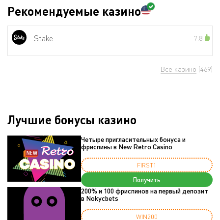
Рекомендуемые казино
Stake
7.8
Все казино
(469)
Лучшие бонусы казино
Четыре пригласительных бонуса и
фриспины в New Retro Casino
FIRST1
Получить
200% и 100 фриспинов на первый депозит
в Nokycbets
WIN200