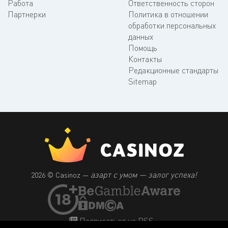
Работа
Ответственность сторон
Партнерки
Политика в отношении
обработки персональных
данных
Помощь
Контакты
Редакционные стандарты
Sitemap
азарт с умом — залог успеха!
2026 © Casinoz —
Подписаться на RSS