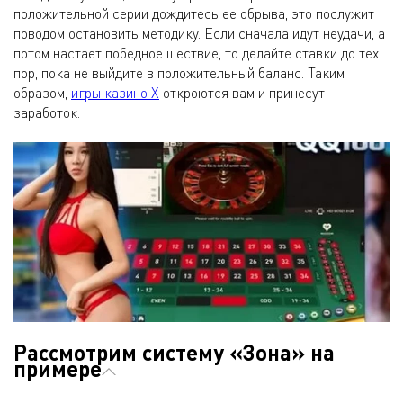
положительной серии дождитесь ее обрыва, это послужит
поводом остановить методику. Если сначала идут неудачи, а
потом настает победное шествие, то делайте ставки до тех
пор, пока не выйдите в положительный баланс. Таким
образом,
игры казино Х
откроются вам и принесут
заработок.
Рассмотрим систему «Зона» на
примере