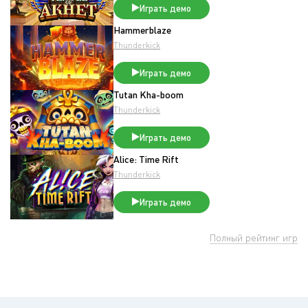
Играть демо
Hammerblaze
Thunderkick
Играть демо
Tutan Kha-boom
Thunderkick
Играть демо
Alice: Time Rift
Thunderkick
Играть демо
Полный рейтинг игр