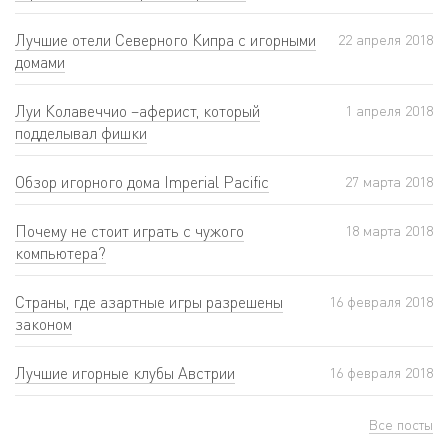
Лучшие отели Северного Кипра с игорными
22 апреля 2018
домами
Луи Колавеччио –аферист, который
1 апреля 2018
подделывал фишки
Обзор игорного дома Imperial Pacific
27 мартa 2018
Почему не стоит играть с чужого
18 мартa 2018
компьютера?
Страны, где азартные игры разрешены
16 февраля 2018
законом
Лучшие игорные клубы Австрии
16 февраля 2018
Все посты