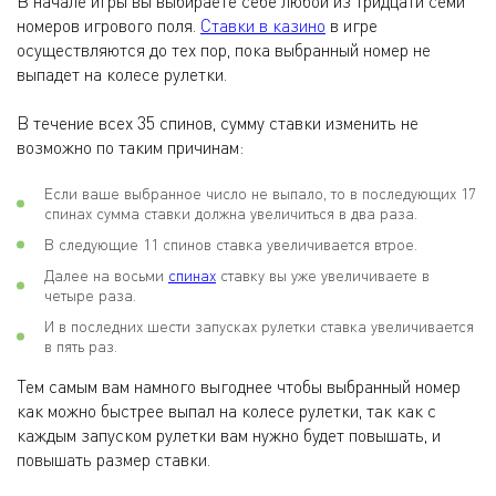
В начале игры вы выбираете себе любой из тридцати семи
номеров игрового поля.
Ставки в казино
в игре
осуществляются до тех пор, пока выбранный номер не
выпадет на колесе рулетки.
В течение всех 35 спинов, сумму ставки изменить не
возможно по таким причинам:
Если ваше выбранное число не выпало, то в последующих 17
спинах сумма ставки должна увеличиться в два раза.
В следующие 11 спинов ставка увеличивается втрое.
Далее на восьми
спинах
ставку вы уже увеличиваете в
четыре раза.
И в последних шести запусках рулетки ставка увеличивается
в пять раз.
Тем самым вам намного выгоднее чтобы выбранный номер
как можно быстрее выпал на колесе рулетки, так как с
каждым запуском рулетки вам нужно будет повышать, и
повышать размер ставки.