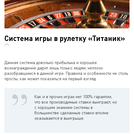
Система игры в рулетку «Титаник»
Данная система довольно прибыльна и хорошее
вознаграждение дарит лишь только людям, неплохо
разобравшимся в данной игре. Правила и особенности не столь
просты, как может показаться на первый взгляд.
Как и в прочих играх нет 100% гарантии,
что все производимые ставки выиграют, но
с хорошим знанием системы в
большинстве сделанные ставки вполне
оказываются в выигрыше.