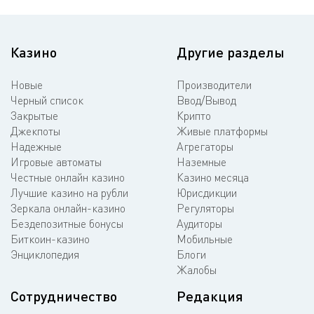
Казино
Другие разделы
Новые
Производители
Черный список
Ввод/Вывод
Закрытые
Крипто
Джекпоты
Живые платформы
Надежные
Агрегаторы
Игровые автоматы
Наземные
Честные онлайн казино
Казино месяца
Лучшие казино на рубли
Юрисдикции
Зеркала онлайн-казино
Регуляторы
Бездепозитные бонусы
Аудиторы
Биткоин-казино
Мобильные
Энциклопедия
Блоги
Жалобы
Сотрудничество
Редакция