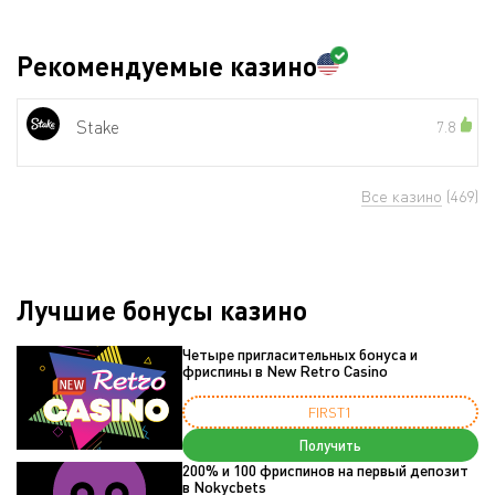
Рекомендуемые казино
Stake
7.8
Все казино
(469)
Лучшие бонусы казино
Четыре пригласительных бонуса и
фриспины в New Retro Casino
FIRST1
Получить
200% и 100 фриспинов на первый депозит
в Nokycbets