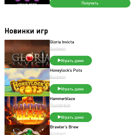
Получить
Новинки игр
Gloria Invicta
Quickspin
Играть демо
Honeylock’s Pots
Quickspin
Играть демо
Hammerblaze
Thunderkick
Играть демо
Brawler’s Brew
Quickspin