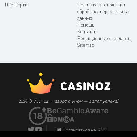
Партнерки
Политика в отношении
обработки персональных
данных
Помощь
Контакты
Редакционные стандарты
Sitemap
азарт с умом — залог успеха!
2026 © Casinoz —
Подписаться на RSS