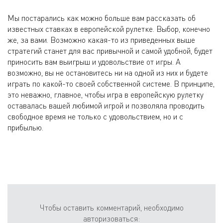
Мы постарались как можно больше вам рассказать об
известных ставках в европейской рулетке. Выбор, конечно
же, за вами. Возможно какая-то из приведенных выше
стратегий станет для вас привычной и самой удобной, будет
приносить вам выигрыш и удовольствие от игры. А
возможно, вы не остановитесь ни на одной из них и будете
играть по какой-то своей собственной системе. В принципе,
это неважно, главное, чтобы игра в европейскую рулетку
оставалась вашей любимой игрой и позволяла проводить
свободное время не только с удовольствием, но и с
прибылью.
Чтобы оставить комментарий, необходимо
авторизоваться: