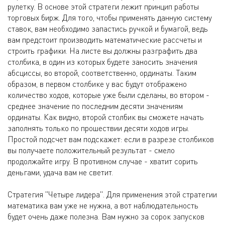
рулетку. В основе этой стратеги лежит принцип работы
торговых бирж. Для того, чтобы применять данную систему
ставок, вам необходимо запастись ручкой и бумагой, ведь
вам предстоит производить математические рассчеты и
строить графики. На листе вы должны разграфить два
столбика, в один из которых будете заносить значения
абсциссы, во второй, соответственно, ординаты. Таким
образом, в первом столбике у вас будут отображено
количество ходов, которые уже были сделаны, во втором -
среднее значение по последним десяти значениям
ординаты. Как видно, второй столбик вы сможете начать
заполнять только по прошествии десяти ходов игры.
Простой подсчет вам подскажет: если в разрезе столбиков
вы получаете положительный результат - смело
продолжайте игру. В противном случае - хватит сорить
деньгами, удача вам не светит.
Стратегия "Четыре лидера". Для применения этой стратегии
математика вам уже не нужна, а вот наблюдательность
будет очень даже полезна. Вам нужно за сорок запусков