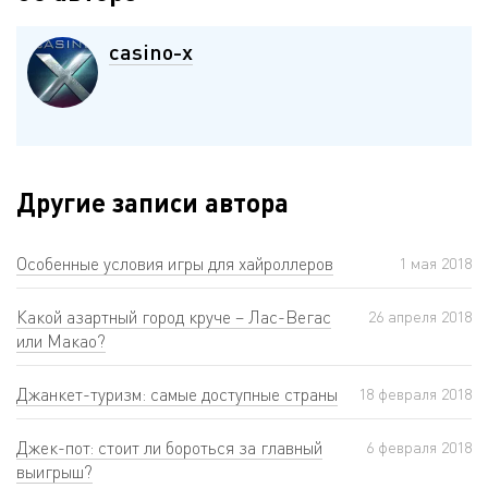
casino-x
Другие записи автора
Особенные условия игры для хайроллеров
1 мая 2018
Какой азартный город круче – Лас-Вегас
26 апреля 2018
или Макао?
Джанкет-туризм: самые доступные страны
18 февраля 2018
Джек-пот: стоит ли бороться за главный
6 февраля 2018
выигрыш?