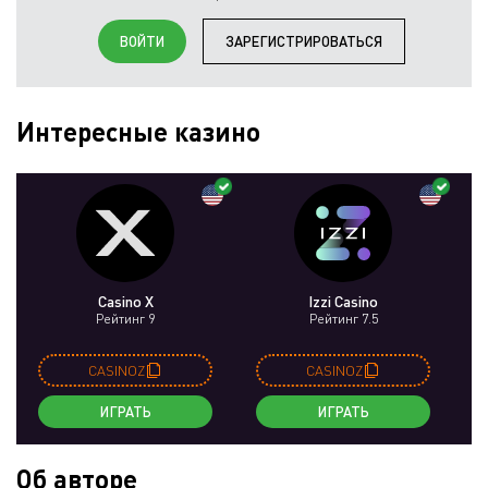
ВОЙТИ
ЗАРЕГИСТРИРОВАТЬСЯ
Интересные казино
Casino X
Izzi Casino
Рейтинг 9
Рейтинг 7.5
CASINOZ
CASINOZ
ИГРАТЬ
ИГРАТЬ
Об авторе