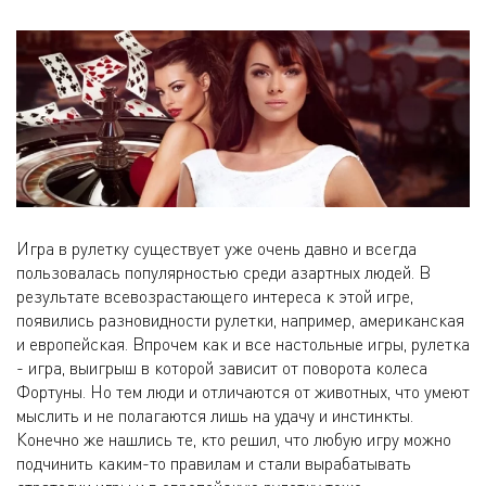
Игра в рулетку существует уже очень давно и всегда
пользовалась популярностью среди азартных людей. В
результате всевозрастающего интереса к этой игре,
появились разновидности рулетки, например, американская
и европейская. Впрочем как и все настольные игры, рулетка
- игра, выигрыш в которой зависит от поворота колеса
Фортуны. Но тем люди и отличаются от животных, что умеют
мыслить и не полагаются лишь на удачу и инстинкты.
Конечно же нашлись те, кто решил, что любую игру можно
подчинить каким-то правилам и стали вырабатывать