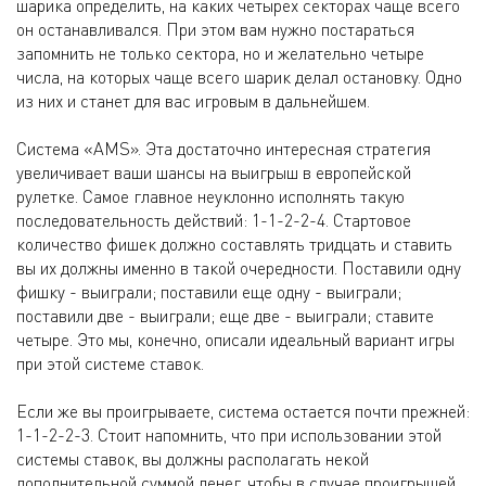
шарика определить, на каких четырех секторах чаще всего
он останавливался. При этом вам нужно постараться
запомнить не только сектора, но и желательно четыре
числа, на которых чаще всего шарик делал остановку. Одно
из них и станет для вас игровым в дальнейшем.
Система «AMS». Эта достаточно интересная стратегия
увеличивает ваши шансы на выигрыш в европейской
рулетке. Самое главное неуклонно исполнять такую
последовательность действий: 1-1-2-2-4. Стартовое
количество фишек должно составлять тридцать и ставить
вы их должны именно в такой очередности. Поставили одну
фишку - выиграли; поставили еще одну - выиграли;
поставили две - выиграли; еще две - выиграли; ставите
четыре. Это мы, конечно, описали идеальный вариант игры
при этой системе ставок.
Если же вы проигрываете, система остается почти прежней:
1-1-2-2-3. Стоит напомнить, что при использовании этой
системы ставок, вы должны располагать некой
дополнительной суммой денег, чтобы в случае проигрышей