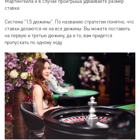
Мартингейла и в случае проигрыша удваиваете размер
ставки.
Система "1,5 дюжины". По названию стратегии понятно, что
ставки делаются не на все дюжины. Вы можете поставить
на первую и третью дюжину, да и то, вам придется
пропускать по одному ходу.