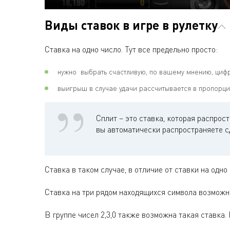
Виды ставок в игре в рулетку
Ставка на одно число. Тут все предельно просто:
нужно выбрать счастливую, по вашему мнению, цифру
выигрыш в случае удачи рассчитывается в пропорции
Сплит – это ставка, которая распрос
вы автоматически распространяете с
Ставка в таком случае, в отличие от ставки на одно
Ставка на три рядом находящихся символа возможно
В группе чисел 2,3,0 также возможна такая ставка.