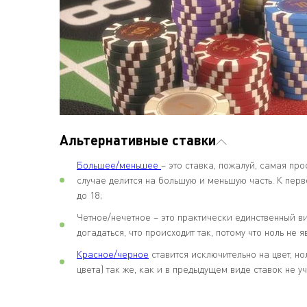
Альтернативные ставки
Большее/меньшее
– это ставка, пожалуй, самая про
случае делится на большую и меньшую часть. К первой
до 18;
Четное/нечетное – это практически единственный ви
догадаться, что происходит так, потому что ноль не 
Красное/черное
ставится исключительно на цвет, н
цвета) так же, как и в предыдущем виде ставок не уч