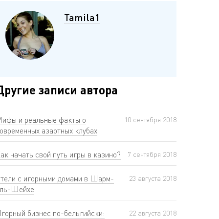
Tamila1
Другие записи автора
ифы и реальные факты о
10 сентября 2018
овременных азартных клубах
ак начать свой путь игры в казино?
7 сентября 2018
тели с игорными домами в Шарм-
23 августа 2018
ль-Шейхе
горный бизнес по-бельгийски:
22 августа 2018