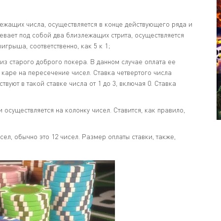
лежащих числа, осуществляется в конце действующего ряда и
мевает под собой два близлежащих стрита, осуществляется
грыша, соответственно, как 5 к 1;
з старого доброго покера. В данном случае оплата ее
а каре на пересечение чисел. Ставка четвертого числа
аствуют в такой ставке числа от 1 до 3, включая 0. Ставка
 осуществляется на колонку чисел. Ставится, как правило,
исел, обычно это 12 чисел. Размер оплаты ставки, также,