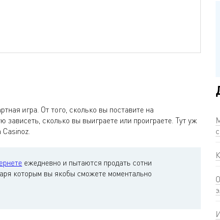
артная игра. От того, сколько вы поставите на
ю зависеть, сколько вы выиграете или проиграете. Тут уж
М
 Casinoz.
с
К
ернете
ежедневно и пытаются продать сотни
даря которым вы якобы сможете моментально
О
э
И