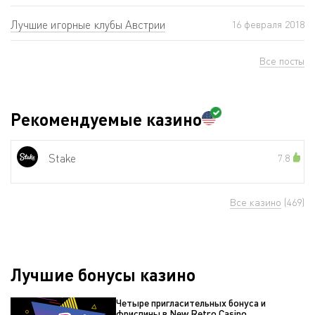
Лучшие игорные клубы Австрии
16 февраля 2018
Все посты
Рекомендуемые казино
Stake
7.8
Все казино
(469)
Лучшие бонусы казино
Четыре пригласительных бонуса и
фриспины в New Retro Casino