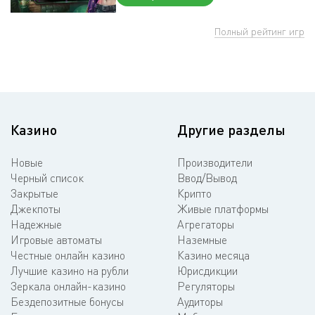
Полный рейтинг игр
Казино
Другие разделы
Новые
Производители
Черный список
Ввод/Вывод
Закрытые
Крипто
Джекпоты
Живые платформы
Надежные
Агрегаторы
Игровые автоматы
Наземные
Честные онлайн казино
Казино месяца
Лучшие казино на рубли
Юрисдикции
Зеркала онлайн-казино
Регуляторы
Бездепозитные бонусы
Аудиторы