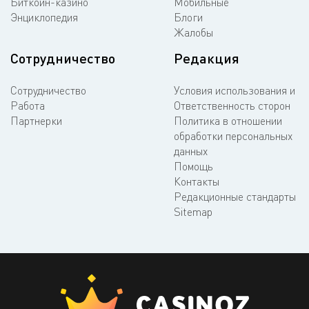
Биткоин-казино
Мобильные
Энциклопедия
Блоги
Жалобы
Сотрудничество
Редакция
Сотрудничество
Условия использования и
Работа
Ответственность сторон
Партнерки
Политика в отношении
обработки персональных
данных
Помощь
Контакты
Редакционные стандарты
Sitemap