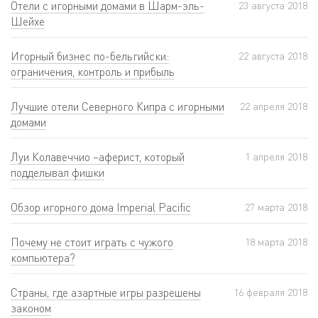
Отели с игорными домами в Шарм-эль-
23 августа 2018
Шейхе
Игорный бизнес по-бельгийски:
22 августа 2018
ограничения, контроль и прибыль
Лучшие отели Северного Кипра с игорными
22 апреля 2018
домами
Луи Колавеччио –аферист, который
1 апреля 2018
подделывал фишки
Обзор игорного дома Imperial Pacific
27 мартa 2018
Почему не стоит играть с чужого
18 мартa 2018
компьютера?
Страны, где азартные игры разрешены
16 февраля 2018
законом