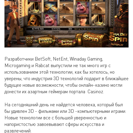
Разработчики BetSoft, NetEnt, Winaday Gaming,
Microgaming и Rabcat выпустили не так много игр с
использованием этой технологии, как бы хотелось, но
уверены, что индустрия 3D технологий подарит в ближайшее
будущее новые возможности, чтобы онлайн-казино могли
донести их азартным геймерам портала Casinoz.
На сегодняшний день не найдется человека, который был
бы удивлен 3D - фильмами или 3D -компьютерными играми.
Новые технологии все с большей уверенностью и
напористостью завоевывают сферы искусства и
развлечений.