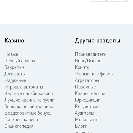
Казино
Другие разделы
Новые
Производители
Черный список
Ввод/Вывод
Закрытые
Крипто
Джекпоты
Живые платформы
Надежные
Агрегаторы
Игровые автоматы
Наземные
Честные онлайн казино
Казино месяца
Лучшие казино на рубли
Юрисдикции
Зеркала онлайн-казино
Регуляторы
Бездепозитные бонусы
Аудиторы
Биткоин-казино
Мобильные
Энциклопедия
Блоги
Жалобы