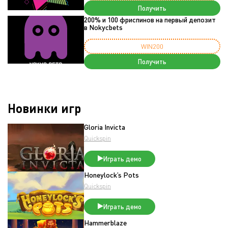
Получить
200% и 100 фриспинов на первый депозит
в Nokycbets
WIN200
Получить
Новинки игр
Gloria Invicta
Quickspin
Играть демо
Honeylock’s Pots
Quickspin
Играть демо
Hammerblaze