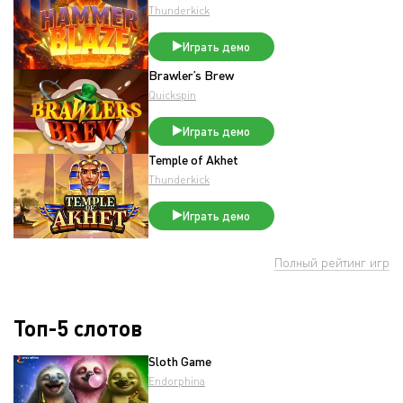
Thunderkick
Играть демо
Brawler’s Brew
Quickspin
Играть демо
Temple of Akhet
Thunderkick
Играть демо
Полный рейтинг игр
Топ-5 слотов
Sloth Game
Endorphina