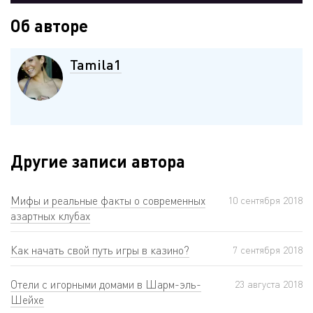
Об авторе
Tamila1
Другие записи автора
Мифы и реальные факты о современных
10 сентября 2018
азартных клубах
Как начать свой путь игры в казино?
7 сентября 2018
Отели с игорными домами в Шарм-эль-
23 августа 2018
Шейхе