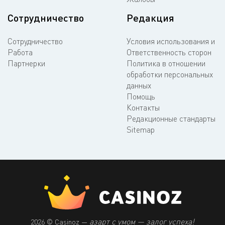
Сотрудничество
Редакция
Сотрудничество
Условия использования и
Работа
Ответственность сторон
Партнерки
Политика в отношении
обработки персональных
данных
Помощь
Контакты
Редакционные стандарты
Sitemap
азарт с умом — залог успеха!
2026 © Casinoz —