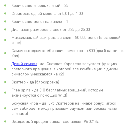
Количество игровых линий - 25
Стоимость одной монеты от 0,01 до 1,00
Количество монет на линию - 1
Диапазон размеров ставок от 0,25 до 25,00
Максимальный выигрыш за спин - 80 000 монет (в основной
игре)
Самая выгодная комбинация символов - х800 (для 5 картинок
Кая)
Дикий символ
- да (Снежная Королева запускает функцию
повторного вращения, в которой все комбинации с диким
символом умножаются на х2)
Скаттер - да (блокировка)
Free spins - да (10 бесплатных вращений, которые
активируются с помощью Wild)
Бонусная игра - да (3-5 Скаттеров начинают бонус, игрок
сам выбирает между призовым раундом или бесплатными
спинами)
Ожидаемый процент выплат составляет 96,021%.