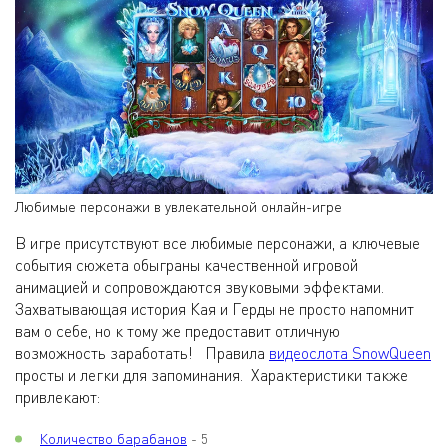
Любимые персонажи в увлекательной онлайн-игре
В игре присутствуют все любимые персонажи, а ключевые
события сюжета обыграны качественной игровой
анимацией и сопровождаются звуковыми эффектами.
Захватывающая история Кая и Герды не просто напомнит
вам о себе, но к тому же предоставит отличную
возможность заработать! Правила
видеослота SnowQueen
просты и легки для запоминания. Характеристики также
привлекают:
Количество барабанов
- 5