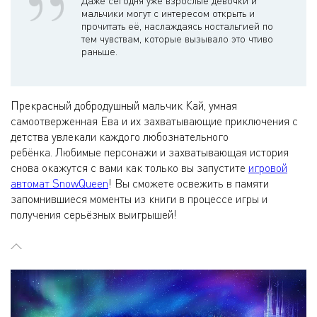
Даже сегодня уже взрослые девочки и
мальчики могут с интересом открыть и
прочитать её, наслаждаясь ностальгией по
тем чувствам, которые вызывало это чтиво
раньше.
Прекрасный добродушный мальчик Кай, умная
самоотверженная Ева и их захватывающие приключения с
детства увлекали каждого любознательного
ребёнка. Любимые персонажи и захватывающая история
снова окажутся с вами как только вы запустите
игровой
автомат SnowQueen
! Вы сможете освежить в памяти
запомнившиеся моменты из книги в процессе игры и
получения серьёзных выигрышей!