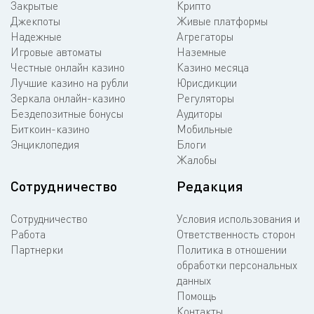
Закрытые
Крипто
Джекпоты
Живые платформы
Надежные
Агрегаторы
Игровые автоматы
Наземные
Честные онлайн казино
Казино месяца
Лучшие казино на рубли
Юрисдикции
Зеркала онлайн-казино
Регуляторы
Бездепозитные бонусы
Аудиторы
Биткоин-казино
Мобильные
Энциклопедия
Блоги
Жалобы
Сотрудничество
Редакция
Сотрудничество
Условия использования и
Работа
Ответственность сторон
Партнерки
Политика в отношении
обработки персональных
данных
Помощь
Контакты