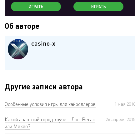
ИГРАТЬ
ИГРАТЬ
Об авторе
casino-x
Другие записи автора
Особенные условия игры для хайроллеров
1 мая 2018
Какой азартный город круче – Лас-Вегас
26 апреля 2018
или Макао?