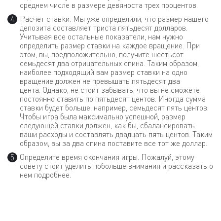
среднем числе в размере девяноста трех процентов.
Расчет ставки. Мы уже определили, что размер нашего
депозита составляет триста пятьдесят долларов.
Учитывая все остальные показатели, нам нужно
определить размер ставки на каждое вращение. При
этом, вы, предположительно, получите шестьсот
семьдесят два отрицательных спина. Таким образом,
наиболее подходящий вам размер ставки на одно
вращение должен не превышать пятьдесят два
цента. Однако, не стоит забывать, что вы не сможете
постоянно ставить по пятьдесят центов. Иногда сумма
ставки будет больше, например, семьдесят пять центов.
Чтобы игра была максимально успешной, размер
следующей ставки должен, как бы, сбалансировать
ваши расходы и составлять двадцать пять центов. Таким
образом, вы за два спина поставите все тот же доллар.
Определите время окончания игры. Пожалуй, этому
совету стоит уделить побольше внимания и рассказать о
нем подробнее.