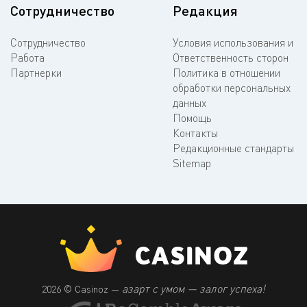
Сотрудничество
Редакция
Сотрудничество
Условия использования и
Работа
Ответственность сторон
Партнерки
Политика в отношении
обработки персональных
данных
Помощь
Контакты
Редакционные стандарты
Sitemap
азарт с умом — залог успеха!
2026 © Casinoz —