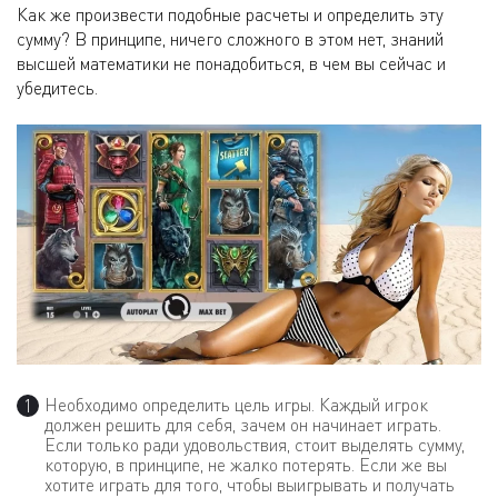
Как же произвести подобные расчеты и определить эту
сумму? В принципе, ничего сложного в этом нет, знаний
высшей математики не понадобиться, в чем вы сейчас и
убедитесь.
Необходимо определить цель игры. Каждый игрок
должен решить для себя, зачем он начинает играть.
Если только ради удовольствия, стоит выделять сумму,
которую, в принципе, не жалко потерять. Если же вы
хотите играть для того, чтобы выигрывать и получать