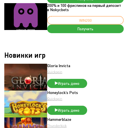
200% и 100 фриспинов на первый депозит
в Nokycbets
WIN200
Получить
Новинки игр
Gloria Invicta
Quickspin
Играть демо
Honeylock’s Pots
Quickspin
Играть демо
Hammerblaze
Thunderkick