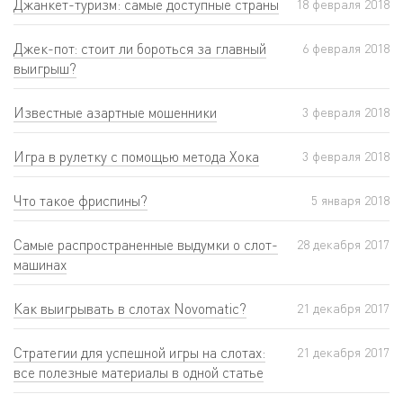
Джанкет-туризм: самые доступные страны
18 февраля 2018
Джек-пот: стоит ли бороться за главный
6 февраля 2018
выигрыш?
Известные азартные мошенники
3 февраля 2018
Игра в рулетку с помощью метода Хока
3 февраля 2018
Что такое фриспины?
5 января 2018
Самые распространенные выдумки о слот-
28 декабря 2017
машинах
Как выигрывать в слотах Novomatic?
21 декабря 2017
Стратегии для успешной игры на слотах:
21 декабря 2017
все полезные материалы в одной статье