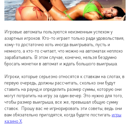
Игровые автоматы пользуются неизменным успехом у
азартных игроков. Кто-то играет только ради удовольствия,
кому-то достаточно хоть иногда выигрывать, пусть и
немного, а кто-то считает, что можно на автоматах неплохо
зарабатывать. В этом случае, конечно, нельзя бездумно
бросать монетки в автомат и ждать большого выигрыша.
Игроки, которые серьезно относятся к ставкам на слотах, в
первую очередь, должны рассчитать, сколько они будут
ставить на раунд и определить размер суммы, которую они
могут потратить на игру за один вечер. Это нужно для того,
чтобы размер выигрыша, все же, превышал общую сумму
ставок. Прошу вас не игрнорировать эти советы, ведь они
вам обязательно пригодятся, когда будете постигать
игры
казино Х
.