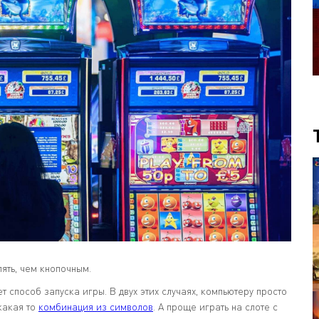
ять, чем кнопочным.
 способ запуска игры. В двух этих случаях, компьютеру просто
какая то
комбинация из символов
. А проще играть на слоте с