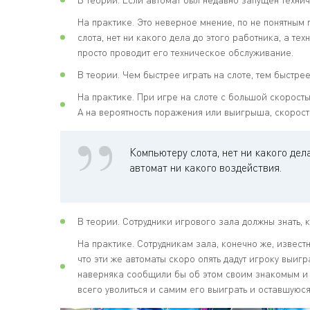
На практике. Это неверное мнение, по не понятны
слота, нет ни какого дела до этого работника, а те
просто проводит его техническое обслуживание.
В теории. Чем быстрее играть на слоте, тем быстре
На практике. При игре на слоте с большой скорость
А на вероятность поражения или выигрыша, скорост
Компьютеру слота, нет ни какого дела
автомат ни какого воздействия.
В теории. Сотрудники игрового зала должны знать, 
На практике. Сотрудникам зала, конечно же, извест
что эти же автоматы скоро опять дадут игроку выигр
наверняка сообщили бы об этом своим знакомым и р
всего уволиться и самим его выиграть и оставшуюся