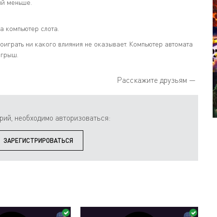
ий меньше.
на компьютер слота.
роиграть ни какого влияния не оказывает. Компьютер автомата
игрыш.
Расскажите друзьям —
рий, необходимо авторизоваться:
ЗАРЕГИСТРИРОВАТЬСЯ