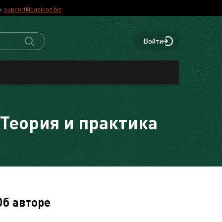
р.
support@casinoz.biz
Войти
Теория и практика
Об авторе