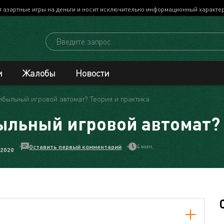
т азартные игры на деньги и носит исключительно информационный характе
и
Жалобы
Новости
ибыльный игровой автомат? Теория и практика
ыльный игровой автомат? 
4 мин.
Оставить первый комментарий
 2020