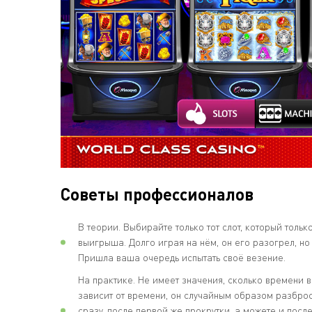
Советы профессионалов
В теории. Выбирайте только тот слот, который тольк
выигрыша. Долго играя на нём, он его разогрел, но
Пришла ваша очередь испытать своё везение.
На практике. Не имеет значения, сколько времени 
зависит от времени, он случайным образом разброс
сразу, после первой же прокрутки, а можете и посл