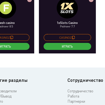
esh casino
1xSlots Casino
ейтинг 8.5
Рейтинг 7.7
ASINOZ
CASINOZ
ИГРАТЬ
ИГРАТЬ
гие разделы
Сотрудничество
зводители
Сотрудничество
/Вывод
Работа
то
Партнерки