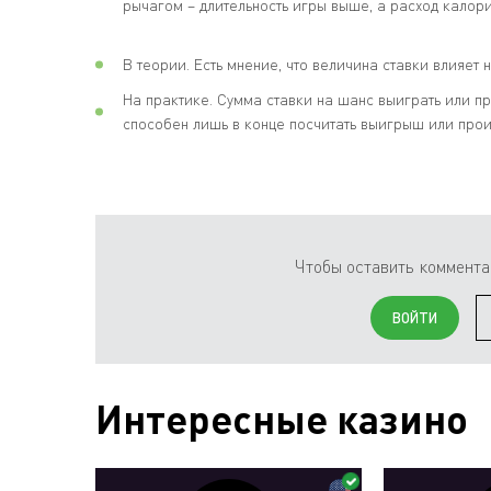
рычагом – длительность игры выше, а расход калор
В теории. Есть мнение, что величина ставки влияет 
На практике. Сумма ставки на шанс выиграть или п
способен лишь в конце посчитать выигрыш или про
Чтобы оставить коммента
ВОЙТИ
Интересные казино