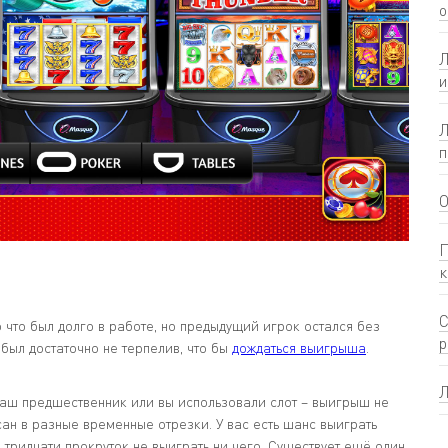
о
Л
и
Л
п
О
П
к
С
о что был долго в работе, но предыдущий игрок остался без
р
 был достаточно не терпелив, что бы
дождаться выигрыша
.
Л
ваш предшественник или вы использовали слот – выигрыш не
ан в разные временные отрезки. У вас есть шанс выиграть
е тридцати прокруток не выиграть ни чего. Существует ещё один