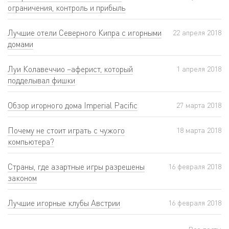
ограничения, контроль и прибыль
Лучшие отели Северного Кипра с игорными
22 апреля 2018
домами
Луи Колавеччио –аферист, который
1 апреля 2018
подделывал фишки
Обзор игорного дома Imperial Pacific
27 мартa 2018
Почему не стоит играть с чужого
18 мартa 2018
компьютера?
Страны, где азартные игры разрешены
16 февраля 2018
законом
Лучшие игорные клубы Австрии
16 февраля 2018