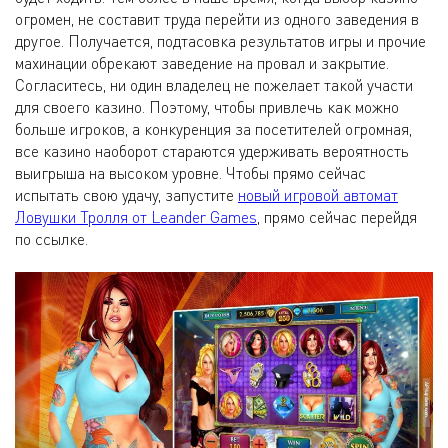
огромен, не составит труда перейти из одного заведения в
другое. Получается, подтасовка результатов игры и прочие
махинации обрекают заведение на провал и закрытие.
Согласитесь, ни один владелец не пожелает такой участи
для своего казино. Поэтому, чтобы привлечь как можно
больше игроков, а конкуренция за посетителей огромная,
все казино наоборот стараются удерживать вероятность
выигрыша на высоком уровне. Чтобы прямо сейчас
испытать свою удачу, запустите
новый игровой автомат
Ловушки Тролля от Leander Games
, прямо сейчас перейдя
по ссылке.