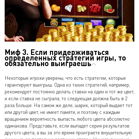
Миф 3. Если придерживаться
определенных стратегий игры, то
обязательно выиграешь
Некоторые игроки уверены, что есть стратегии, которые
гарантируют выигрыш. Одна из таких стратегий, например,
рекомендует постоянно делать ставки на один и тот же цвет,
и если ставка не сыграла, то следующая должна быть в 2
раза больше. На самом же деле, шарик, который выдает тот
или другой цвет, не имеет памяти, и поэтому с каждым
вращением вероятность выпасть любого цвета абсолютно
одинакова. Представьте, если выпадет серия результатов
другого цвета, а вы за это время проиграете внушительную