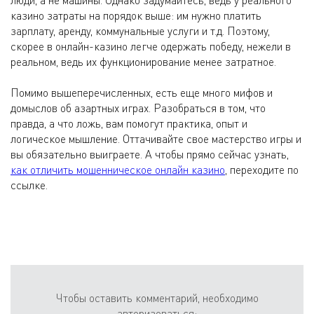
казино затраты на порядок выше: им нужно платить
зарплату, аренду, коммунальные услуги и т.д. Поэтому,
скорее в онлайн-казино легче одержать победу, нежели в
реальном, ведь их функционирование менее затратное.
Помимо вышеперечисленных, есть еще много мифов и
домыслов об азартных играх. Разобраться в том, что
правда, а что ложь, вам помогут практика, опыт и
логическое мышление. Оттачивайте свое мастерство игры и
вы обязательно выиграете. А чтобы прямо сейчас узнать,
как отличить мошенническое онлайн казино
, переходите по
ссылке.
Чтобы оставить комментарий, необходимо
авторизоваться: