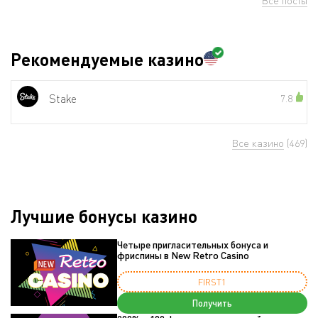
Все посты
Рекомендуемые казино
Stake
7.8
Все казино
(469)
Лучшие бонусы казино
Четыре пригласительных бонуса и
фриспины в New Retro Casino
FIRST1
Получить