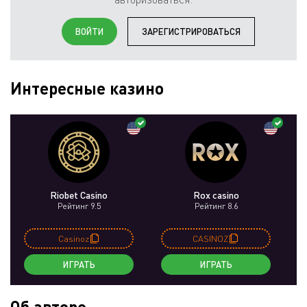
ВОЙТИ
ЗАРЕГИСТРИРОВАТЬСЯ
Интересные казино
Riobet Casino
Rox casino
Рейтинг 9.5
Рейтинг 8.6
Casinoz
CASINOZ
ИГРАТЬ
ИГРАТЬ
Об авторе