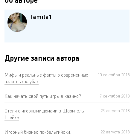
Tamila1
Другие записи автора
Мифы и реальные факты о современных
10 сентября 2018
азартных клубах
Как начать свой путь игры в казино?
7 сентября 2018
Отели с игорными домами в Шарм-эль-
23 августа 2018
Шейхе
Игорный бизнес по-бельгийски:
22 августа 2018