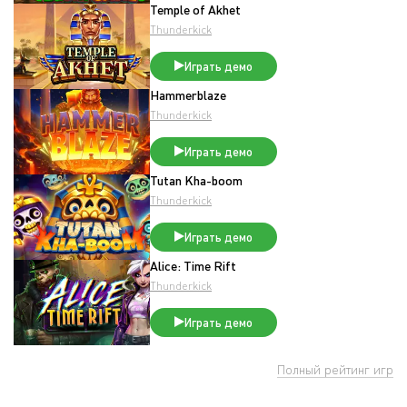
Temple of Akhet
Thunderkick
Играть демо
Hammerblaze
Thunderkick
Играть демо
Tutan Kha-boom
Thunderkick
Играть демо
Alice: Time Rift
Thunderkick
Играть демо
Полный рейтинг игр