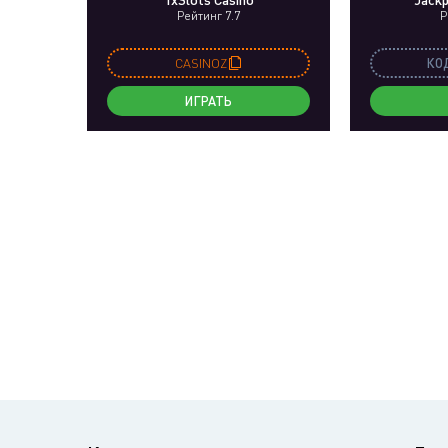
Рейтинг 7.7
Р
CASINOZ
КО
ИГРАТЬ