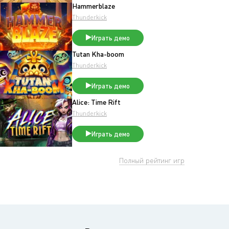
Hammerblaze
Thunderkick
Играть демо
Tutan Kha-boom
Thunderkick
Играть демо
Alice: Time Rift
Thunderkick
Играть демо
Полный рейтинг игр