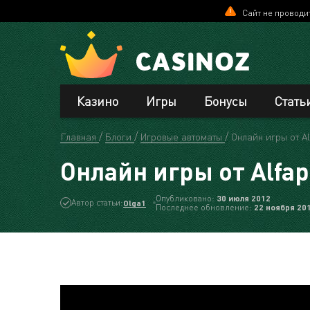
Сайт не проводи
Казино
Игры
Бонусы
Стать
Главная
Блоги
Игровые автоматы
Онлайн игры от Al
Онлайн игры от Alfap
Опубликовано:
30 июля 2012
Автор статьи:
Olga1
Последнее обновление:
22 ноября 20