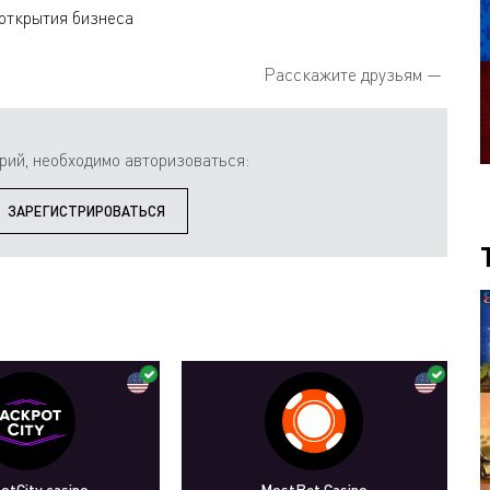
 открытия бизнеса
Расскажите друзьям —
рий, необходимо авторизоваться:
ЗАРЕГИСТРИРОВАТЬСЯ
otCity casino
MostBet Casino