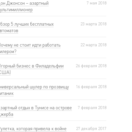
он Джонсон – азартный
7 мая 2018
ультимиллионер
бзор 5 лучших бесплатных
23 мартa 2018
втоматов
очему не стоит идти работать
22 мартa 2018
илером?
горный бизнес в Филадельфии
26 февраля 2018
США)
ниверсальный шулер по прозвищу
16 февраля 2018
итаник
зартный отдых в Тунисе на острове
7 февраля 2018
жерба
улетка, которая привела к войне
27 декабря 2017