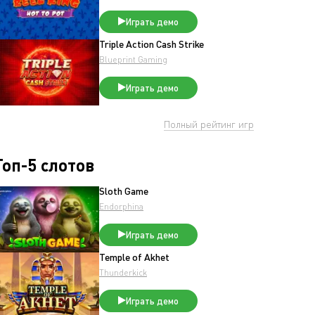
Играть демо
Triple Action Cash Strike
Blueprint Gaming
Играть демо
Полный рейтинг игр
Топ-5 слотов
Sloth Game
Endorphina
Играть демо
Temple of Akhet
Thunderkick
Играть демо