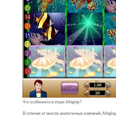
Что особенного в играх Alfaplay?
В отличие от многих аналогичных компаний, Alfapla