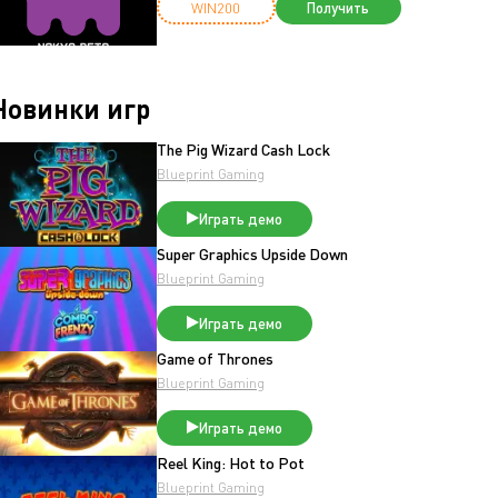
WIN200
Получить
Новинки игр
The Pig Wizard Cash Lock
Blueprint Gaming
Играть демо
Super Graphics Upside Down
Blueprint Gaming
Играть демо
Game of Thrones
Blueprint Gaming
Играть демо
Reel King: Hot to Pot
Blueprint Gaming