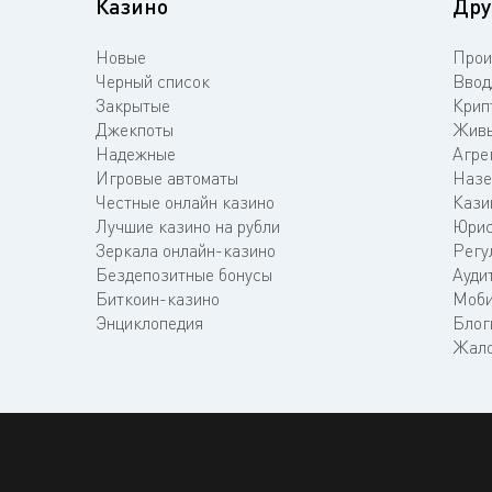
Казино
Дру
Новые
Прои
Черный список
Ввод
Закрытые
Крип
Джекпоты
Живы
Надежные
Агре
Игровые автоматы
Назе
Честные онлайн казино
Кази
Лучшие казино на рубли
Юрис
Зеркала онлайн-казино
Регу
Бездепозитные бонусы
Ауди
Биткоин-казино
Моби
Энциклопедия
Блог
Жал