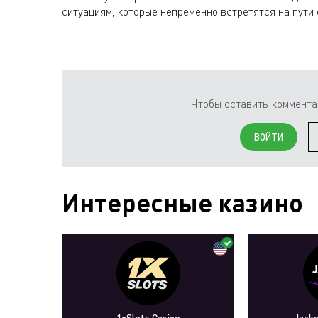
ситуациям, которые непременно встретятся на пути
Чтобы оставить коммента
ВОЙТИ
Интересные казино
1xSlots Casino
Jackp