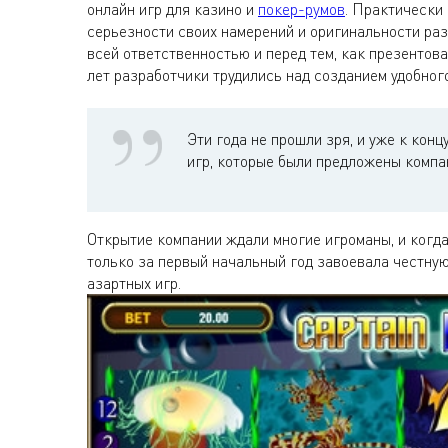
онлайн игр для казино и
покер-румов
. Практически 
серьезности своих намерений и оригинальности ра
всей ответственностью и перед тем, как презентова
лет разработчики трудились над созданием удобног
Эти года не прошли зря, и уже к конц
игр, которые были предложены компа
Открытие компании ждали многие игроманы, и когд
только за первый начальный год завоевала честную
азартных игр.